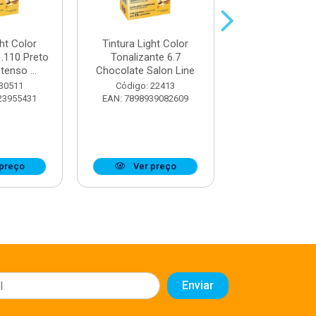
ght Color
Tintura Light Color
Tintura Light
1.110 Preto
Tonalizante 6.7
Tonalizante 7.
tenso ...
Chocolate Salon Line
Natural Salon
 30511
Código: 22413
Código: 22
23955431
EAN: 7898939082609
EAN: 7898939
preço
Ver preço
Ver pr