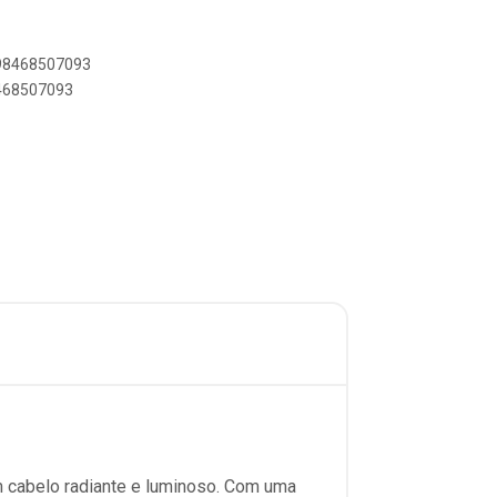
898468507093
8468507093
m cabelo radiante e luminoso. Com uma