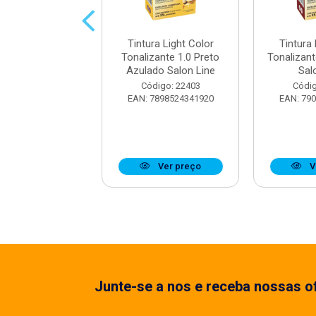
ra Light Color
Tintura Light Color
Tintura 
zante 7.0 Louro
Tonalizante 1.0 Preto
Tonalizant
al Salon Line
Azulado Salon Line
Sal
digo: 22409
Código: 22403
Códig
7898939082593
EAN: 7898524341920
EAN: 79
Ver preço
Ver preço
V
Junte-se a nos e receba nossas of