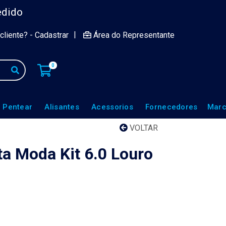
edido
|
cliente? - Cadastrar
Área do Representante
0
 Pentear
Alisantes
Acessorios
Fornecedores
Marc
VOLTAR
ta Moda Kit 6.0 Louro