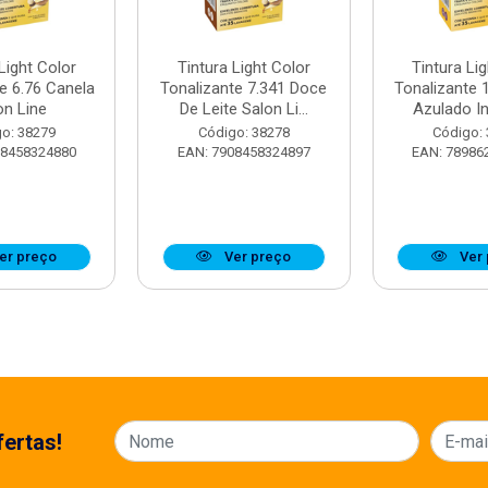
Light Color
Tintura Light Color
Tintura Li
e 6.76 Canela
Tonalizante 7.341 Doce
Tonalizante 
on Line
De Leite Salon Li...
Azulado In
o: 38279
Código: 38278
Código:
08458324880
EAN: 7908458324897
EAN: 78986
er preço
Ver preço
Ver 
ertas!