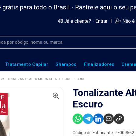
 grátis para todo o Brasil -
Rastreie aqui o seu p
|
Já é cliente? - Entrar
Não é 
Tratamento Capilar
Shampoo
Finalizadores
Creme
TONALIZANTE ALTA MODA KIT 6.0 LOURO ESCURO
Tonalizante Al
Escuro
Código do Fabricante: PF009562