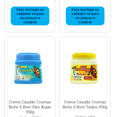
Faça seu login ou
Faça seu login ou
cadastre-se para
cadastre-se para
ver preços e
ver preços e
comprar
comprar
Creme Casulão Crismas
Creme Casulão Crismas
Bicho S Bom Óleo Argan
Bicho S Bom Tutano 950g
950g