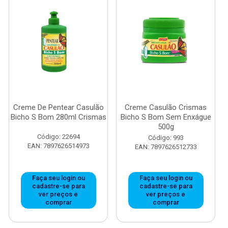
Creme De Pentear Casulão
Creme Casulão Crismas
Bicho S Bom 280ml Crismas
Bicho S Bom Sem Enxágue
500g
Código: 22694
Código: 993
EAN: 7897626514973
EAN: 7897626512733
Faça seu login ou
Faça seu login ou
cadastre-se para
cadastre-se para
ver preços e
ver preços e
comprar
comprar