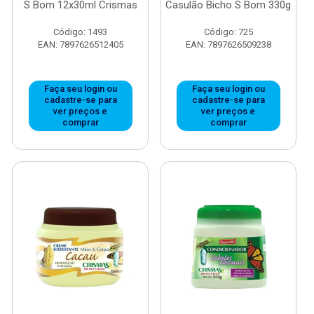
S Bom 12x30ml Crismas
Casulão Bicho S Bom 330g
Código: 1493
Código: 725
EAN: 7897626512405
EAN: 7897626509238
Faça seu login ou
Faça seu login ou
cadastre-se para
cadastre-se para
ver preços e
ver preços e
comprar
comprar