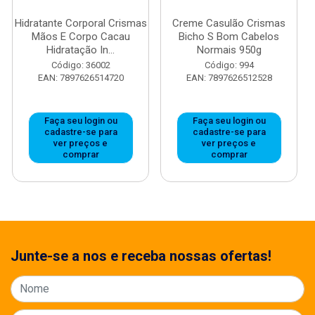
Hidratante Corporal Crismas
Creme Casulão Crismas
Mãos E Corpo Cacau
Bicho S Bom Cabelos
Hidratação In...
Normais 950g
Código: 36002
Código: 994
EAN: 7897626514720
EAN: 7897626512528
Faça seu login ou
Faça seu login ou
cadastre-se para
cadastre-se para
ver preços e
ver preços e
comprar
comprar
Junte-se a nos e receba nossas ofertas!