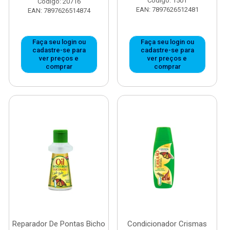
Código: 1501
Código: 20716
EAN: 7897626512481
EAN: 7897626514874
Faça seu login ou
Faça seu login ou
cadastre-se para
cadastre-se para
ver preços e
ver preços e
comprar
comprar
Reparador De Pontas Bicho
Condicionador Crismas