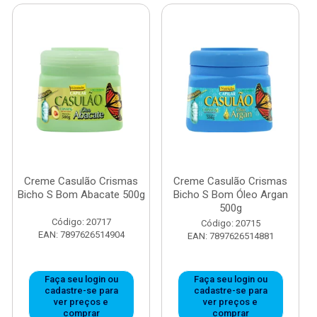
Creme Casulão Crismas
Creme Casulão Crismas
Bicho S Bom Abacate 500g
Bicho S Bom Óleo Argan
500g
Código: 20717
Código: 20715
EAN: 7897626514904
EAN: 7897626514881
Faça seu login ou
Faça seu login ou
cadastre-se para
cadastre-se para
ver preços e
ver preços e
comprar
comprar