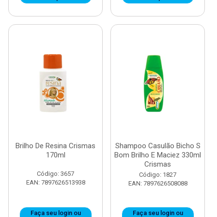
Brilho De Resina Crismas
Shampoo Casulão Bicho S
170ml
Bom Brilho E Maciez 330ml
Crismas
Código: 3657
Código: 1827
EAN: 7897626513938
EAN: 7897626508088
Faça seu login ou
Faça seu login ou