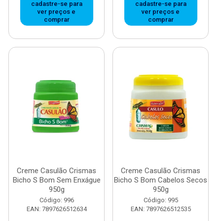
cadastre-se para
cadastre-se para
ver preços e
ver preços e
comprar
comprar
Creme Casulão Crismas
Creme Casulão Crismas
Bicho S Bom Sem Enxágue
Bicho S Bom Cabelos Secos
950g
950g
Código: 996
Código: 995
EAN: 7897626512634
EAN: 7897626512535