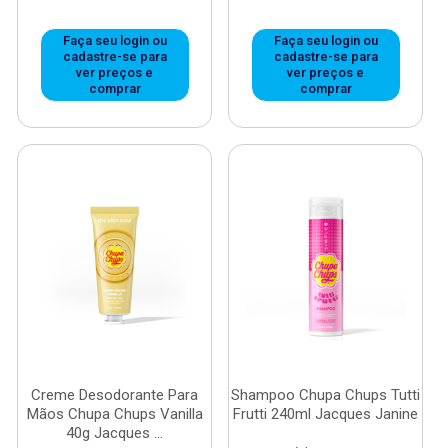
Faça seu login ou
Faça seu login ou
cadastre-se para
cadastre-se para
ver preços e
ver preços e
comprar
comprar
Creme Desodorante Para
Shampoo Chupa Chups Tutti
Mãos Chupa Chups Vanilla
Frutti 240ml Jacques Janine
40g Jacques ...