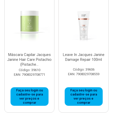
Máscara Capilar Jacques
Leave In Jacques Janine
Janine Hair Care Pistachio
Damage Repair 100ml
(Pistache...
Código: 39606
Código: 39610
EAN: 7908329708559
EAN: 7908329708771
Faça seu login ou
Faça seu login ou
cadastre-se para
cadastre-se para
ver preços e
ver preços e
comprar
comprar