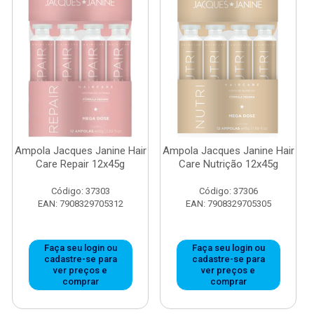
Ampola Jacques Janine Hair
Ampola Jacques Janine Hair
Care Repair 12x45g
Care Nutrição 12x45g
Código: 37303
Código: 37306
EAN: 7908329705312
EAN: 7908329705305
Faça seu login ou
Faça seu login ou
cadastre-se para
cadastre-se para
ver preços e
ver preços e
comprar
comprar