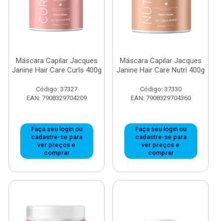
Máscara Capilar Jacques
Máscara Capilar Jacques
Janine Hair Care Curls 400g
Janine Hair Care Nutri 400g
Código: 37327
Código: 37330
EAN: 7908329704209
EAN: 7908329704360
Faça seu login ou
Faça seu login ou
cadastre-se para
cadastre-se para
ver preços e
ver preços e
comprar
comprar