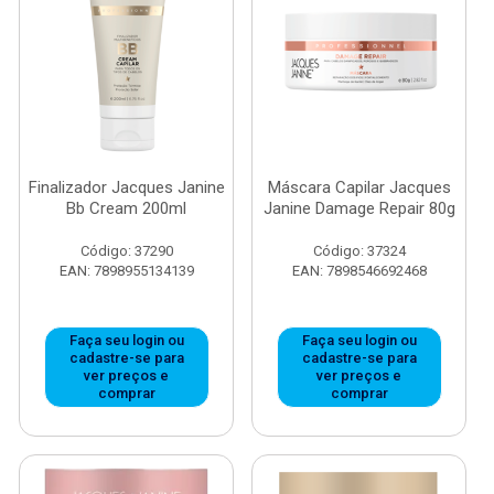
Finalizador Jacques Janine
Máscara Capilar Jacques
Bb Cream 200ml
Janine Damage Repair 80g
Código: 37290
Código: 37324
EAN: 7898955134139
EAN: 7898546692468
Faça seu login ou
Faça seu login ou
cadastre-se para
cadastre-se para
ver preços e
ver preços e
comprar
comprar