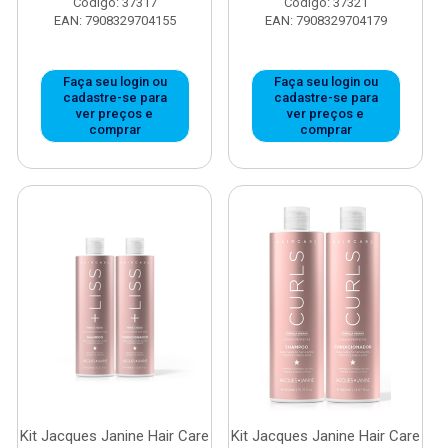
Código: 37317
Código: 37321
EAN: 7908329704155
EAN: 7908329704179
Faça seu login ou
Faça seu login ou
cadastre-se para
cadastre-se para
ver preços e
ver preços e
comprar
comprar
Kit Jacques Janine Hair Care
Kit Jacques Janine Hair Care