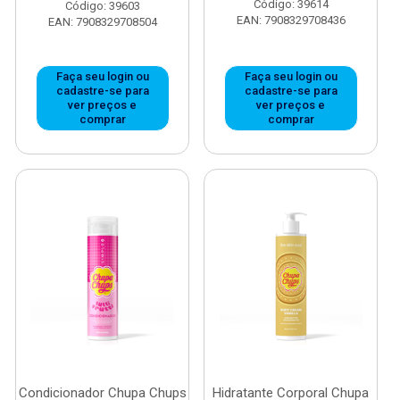
Código: 39614
Código: 39603
EAN: 7908329708436
EAN: 7908329708504
Faça seu login ou
Faça seu login ou
cadastre-se para
cadastre-se para
ver preços e
ver preços e
comprar
comprar
Condicionador Chupa Chups
Hidratante Corporal Chupa