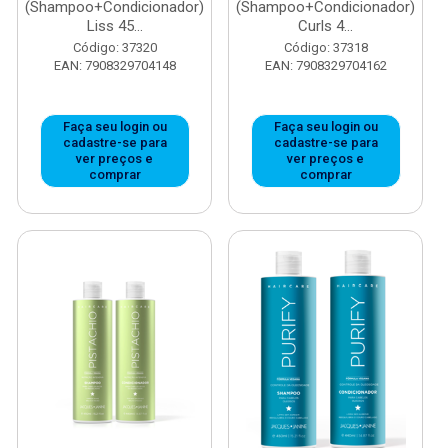
(Shampoo+Condicionador)
(Shampoo+Condicionador)
Liss 45...
Curls 4...
Código: 37320
Código: 37318
EAN: 7908329704148
EAN: 7908329704162
Faça seu login ou
Faça seu login ou
cadastre-se para
cadastre-se para
ver preços e
ver preços e
comprar
comprar