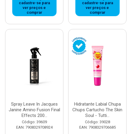
cadastre-se para
cadastre-se para
ver preços e
ver preços e
comprar
comprar
Spray Leave In Jacques
Hidratante Labial Chupa
Janine Amino Fusion Final
Chups Cartucho The Skin
Effects 200...
Soul - Tutti...
Código: 39609
Código: 39028
EAN: 7908329708924
EAN: 7908329706685