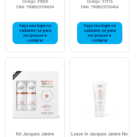
Código: 39026
Código: 37316
EAN: 7908329706654
EAN: 7908329705404
Faça seu login ou
Faça seu login ou
cadastre-se para
cadastre-se para
ver preços e
ver preços e
comprar
comprar
Kit Jacques Janine
Leave In Jacques Janine No