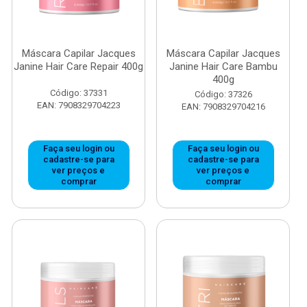
Máscara Capilar Jacques
Máscara Capilar Jacques
Janine Hair Care Repair 400g
Janine Hair Care Bambu
400g
Código: 37331
Código: 37326
EAN: 7908329704223
EAN: 7908329704216
Faça seu login ou
Faça seu login ou
cadastre-se para
cadastre-se para
ver preços e
ver preços e
comprar
comprar