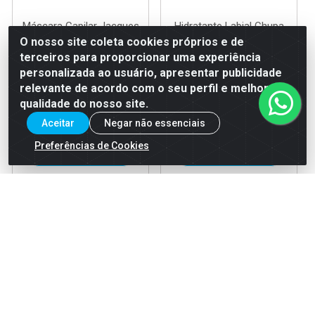
Máscara Capilar Jacques
Hidratante Labial Chupa
Janine Hair Care Liss 400g
Chups Cartucho The Skin
O nosso site coleta cookies próprios e de
Soul - Choco...
terceiros para proporcionar uma experiência
Código: 37329
Código: 39025
personalizada ao usuário, apresentar publicidade
EAN: 7908329704339
EAN: 7908329706661
relevante de acordo com o seu perfil e melhorar a
qualidade do nosso site.
Aceitar
Negar não essenciais
Faça seu login ou
Faça seu login ou
cadastre-se para
cadastre-se para
Preferências de Cookies
ver preços e
ver preços e
comprar
comprar