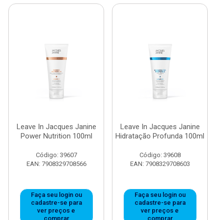
Leave In Jacques Janine
Leave In Jacques Janine
Power Nutrition 100ml
Hidratação Profunda 100ml
Código: 39607
Código: 39608
EAN: 7908329708566
EAN: 7908329708603
Faça seu login ou
Faça seu login ou
cadastre-se para
cadastre-se para
ver preços e
ver preços e
comprar
comprar