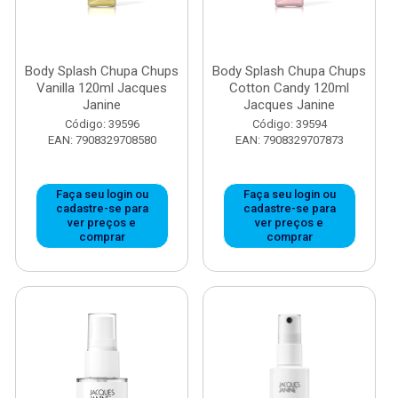
Body Splash Chupa Chups
Body Splash Chupa Chups
Vanilla 120ml Jacques
Cotton Candy 120ml
Janine
Jacques Janine
Código: 39596
Código: 39594
EAN: 7908329708580
EAN: 7908329707873
Faça seu login ou
Faça seu login ou
cadastre-se para
cadastre-se para
ver preços e
ver preços e
comprar
comprar