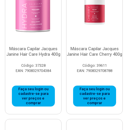
Máscara Capilar Jacques
Máscara Capilar Jacques
Janine Hair Care Hydra 400g
Janine Hair Care Cherry 400g
Código: 37328
Código: 39611
EAN: 7908329704384
EAN: 7908329708788
Faça seu login ou
Faça seu login ou
cadastre-se para
cadastre-se para
ver preços e
ver preços e
comprar
comprar