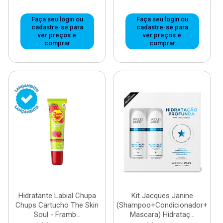
Faça seu login ou
Faça seu login ou
cadastre-se para
cadastre-se para
ver preços e
ver preços e
comprar
comprar
Hidratante Labial Chupa
Kit Jacques Janine
Chups Cartucho The Skin
(Shampoo+Condicionador+
Soul - Framb...
Mascara) Hidrataç...