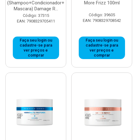
(Shampoo+Condicionador+
More Frizz 100ml
Mascara) Damage R...
Código: 39605
Código: 37315
EAN: 7908329708542
EAN: 7908329705411
Faça seu login ou
Faça seu login ou
cadastre-se para
cadastre-se para
ver preços e
ver preços e
comprar
comprar