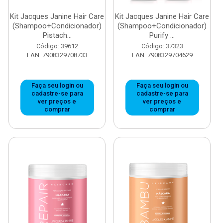
Kit Jacques Janine Hair Care
Kit Jacques Janine Hair Care
(Shampoo+Condicionador)
(Shampoo+Condicionador)
Pistach...
Purify ...
Código: 39612
Código: 37323
EAN: 7908329708733
EAN: 7908329704629
Faça seu login ou
Faça seu login ou
cadastre-se para
cadastre-se para
ver preços e
ver preços e
comprar
comprar