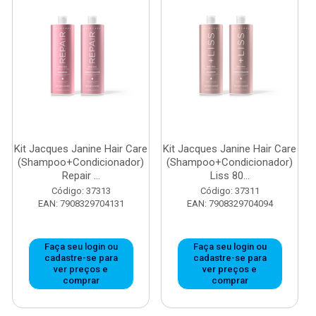
Kit Jacques Janine Hair Care
Kit Jacques Janine Hair Care
(Shampoo+Condicionador)
(Shampoo+Condicionador)
Repair ...
Liss 80...
Código: 37313
Código: 37311
EAN: 7908329704131
EAN: 7908329704094
Faça seu login ou
Faça seu login ou
cadastre-se para
cadastre-se para
ver preços e
ver preços e
comprar
comprar