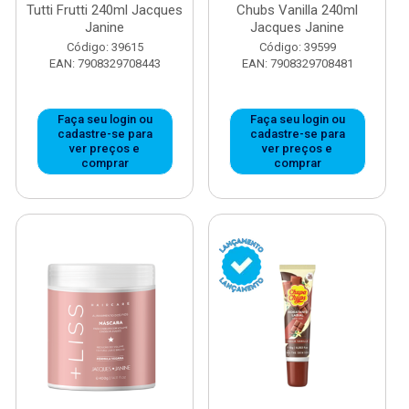
Tutti Frutti 240ml Jacques
Chubs Vanilla 240ml
Janine
Jacques Janine
Código: 39615
Código: 39599
EAN: 7908329708443
EAN: 7908329708481
Faça seu login ou
Faça seu login ou
cadastre-se para
cadastre-se para
ver preços e
ver preços e
comprar
comprar