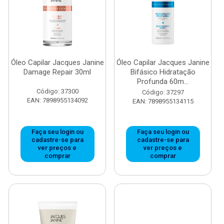
Óleo Capilar Jacques Janine
Óleo Capilar Jacques Janine
Damage Repair 30ml
Bifásico Hidratação
Profunda 60m...
Código: 37300
Código: 37297
EAN: 7898955134092
EAN: 7898955134115
Faça seu login ou
Faça seu login ou
cadastre-se para
cadastre-se para
ver preços e
ver preços e
comprar
comprar