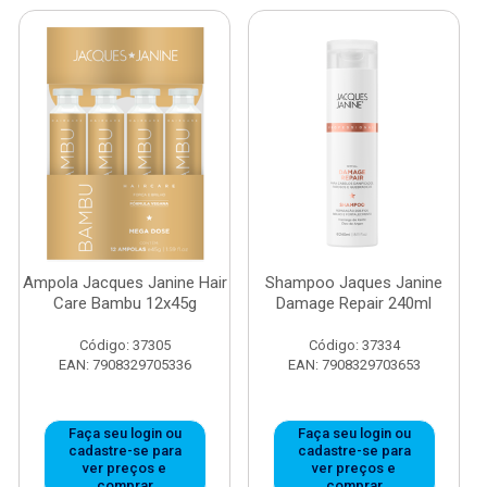
Ampola Jacques Janine Hair
Shampoo Jaques Janine
Care Bambu 12x45g
Damage Repair 240ml
Código: 37305
Código: 37334
EAN: 7908329705336
EAN: 7908329703653
Faça seu login ou
Faça seu login ou
cadastre-se para
cadastre-se para
ver preços e
ver preços e
comprar
comprar