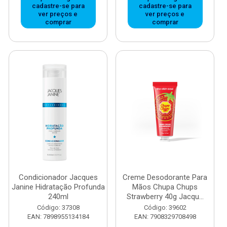
cadastre-se para
cadastre-se para
ver preços e
ver preços e
comprar
comprar
Condicionador Jacques
Creme Desodorante Para
Janine Hidratação Profunda
Mãos Chupa Chups
240ml
Strawberry 40g Jacqu...
Código: 37308
Código: 39602
EAN: 7898955134184
EAN: 7908329708498