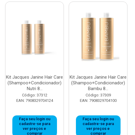
Kit Jacques Janine Hair Care
Kit Jacques Janine Hair Care
(Shampoo+Condicionador)
(Shampoo+Condicionador)
Nutri 8...
Bambu 8...
Código: 37312
Código: 37309
EAN: 7908329704124
EAN: 7908329704100
Faça seu login ou
Faça seu login ou
cadastre-se para
cadastre-se para
ver preços e
ver preços e
comprar
comprar