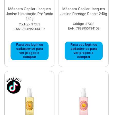
Máscara Capilar Jacques
Máscara Capilar Jacques
Janine Hidratação Profunda
Janine Damage Repair 240g
240g
Código: 37332
Código: 37333
EAN: 7898955134108
EAN: 7898955134306
Faça seu login ou
Faça seu login ou
cadastre-se para
cadastre-se para
ver preços e
ver preços e
comprar
comprar