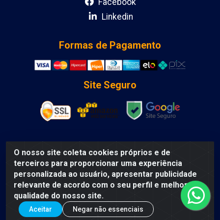
Facebook
Linkedin
Formas de Pagamento
Site Seguro
O nosso site coleta cookies próprios e de
DCA DISTRIBUIDORA DE COSMETICOS LTDA - AV DEPUTADO
terceiros para proporcionar uma experiência
LUIS EDUARDO MAGALHAES, Humildes, Feira de Santana/BA
personalizada ao usuário, apresentar publicidade
- CEP 44135-000 - CNPJ: 31.912.909/0001-40
relevante de acordo com o seu perfil e melhorar a
qualidade do nosso site.
Aceitar
Negar não essenciais