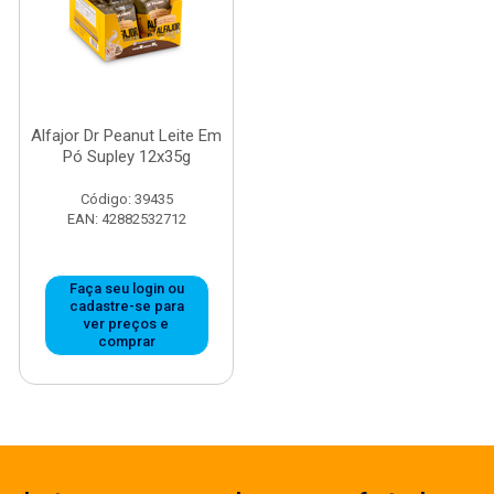
Alfajor Dr Peanut Leite Em
Pó Supley 12x35g
Código: 39435
EAN: 42882532712
Faça seu login ou
cadastre-se para
ver preços e
comprar