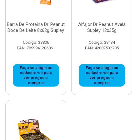
Barra De Proteína Dr. Peanut
Alfajor Dr Peanut Avelã
Doce De Leite 8x62g Supley
Supley 12x35g
Código: 38806
Código: 39434
EAN: 7899941206861
EAN: 42882532705
Faça seu login ou
Faça seu login ou
cadastre-se para
cadastre-se para
ver preços e
ver preços e
comprar
comprar