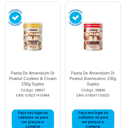
Pasta De Amendoim Dr
Pasta De Amendoim Dr
Peanut Cookies & Cream
Peanut Buenissimo 250g
250g Supley
Supley
Código: 38847
Código: 38846
EAN: 618231410484
EAN: 618341155633
Faça seu login ou
Faça seu login ou
cadastre-se para
cadastre-se para
ver preços e
ver preços e
comprar
comprar