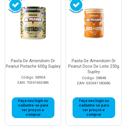
Pasta De Amendoim Dr
Pasta De Amendoim Dr
Peanut Pistache 600g Supley
Peanut Doce De Leite 250g
Supley
Código: 38904
Código: 38848
EAN: 70341663486
EAN: 630941180686
Faça seu login ou
Faça seu login ou
cadastre-se para
cadastre-se para
ver preços e
ver preços e
comprar
comprar