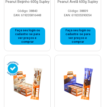
Peanut Beijinho 600g Supley
Peanut Avelã 600g Supley
Código: 38843
Código: 38839
EAN: 619205816448
EAN: 619205390054
Faça seu login ou
Faça seu login ou
cadastre-se para
cadastre-se para
ver preços e
ver preços e
comprar
comprar