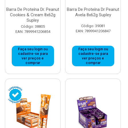
Barra De Proteína Dr. Peanut
Barra De Proteína Dr Peanut
Cookies & Cream 8x62g
Avela 8x62g Supley
Supley
Código: 39081
Código: 38805
EAN: 7899941206847
EAN: 7899941206854
Faça seu login ou
Faça seu login ou
cadastre-se para
cadastre-se para
ver preços e
ver preços e
comprar
comprar