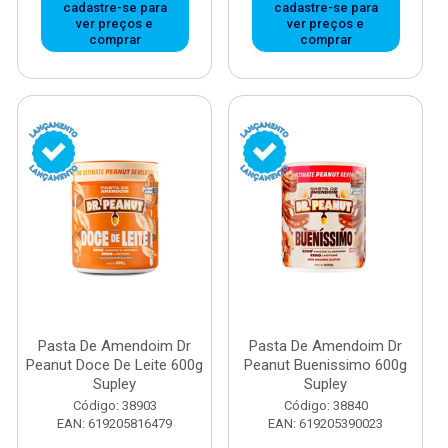
cadastre-se para
cadastre-se para
ver preços e
ver preços e
comprar
comprar
Pasta De Amendoim Dr
Pasta De Amendoim Dr
Peanut Doce De Leite 600g
Peanut Buenissimo 600g
Supley
Supley
Código: 38903
Código: 38840
EAN: 619205816479
EAN: 619205390023