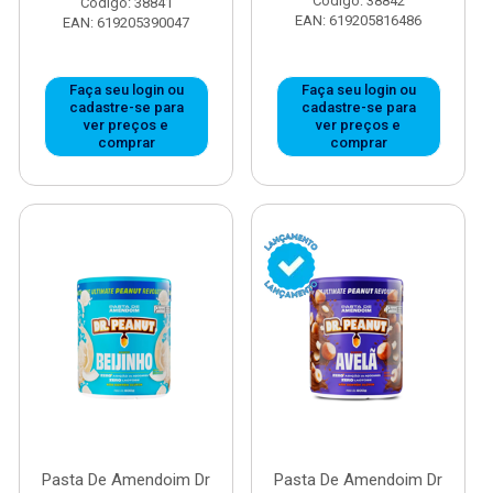
Código: 38842
Código: 38841
EAN: 619205816486
EAN: 619205390047
Faça seu login ou
Faça seu login ou
cadastre-se para
cadastre-se para
ver preços e
ver preços e
comprar
comprar
Pasta De Amendoim Dr
Pasta De Amendoim Dr