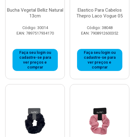
Bucha Vegetal Belliz Natural
Elastico Para Cabelos
13cm
Thepro Laco Vogue 05
Código: 30014
Código: 38048
EAN: 7897517934170
EAN: 7908912600352
Faça seu login ou
Faça seu login ou
cadastre-se para
cadastre-se para
ver preços e
ver preços e
comprar
comprar