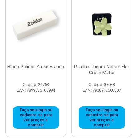
Bloco Polidor Zalike Branco
Piranha Thepro Nature Flor
Green Matte
Código: 26753
Código: 38043
EAN: 7899536100994
EAN: 7908912600307
Faça seu login ou
Faça seu login ou
cadastre-se para
cadastre-se para
ver preços e
ver preços e
comprar
comprar