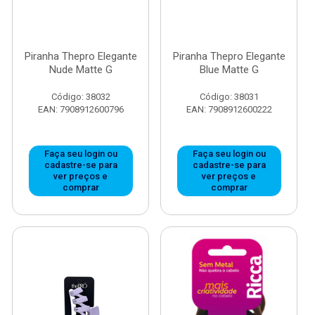
Piranha Thepro Elegante
Piranha Thepro Elegante
Nude Matte G
Blue Matte G
Código: 38032
Código: 38031
EAN: 7908912600796
EAN: 7908912600222
Faça seu login ou
Faça seu login ou
cadastre-se para
cadastre-se para
ver preços e
ver preços e
comprar
comprar