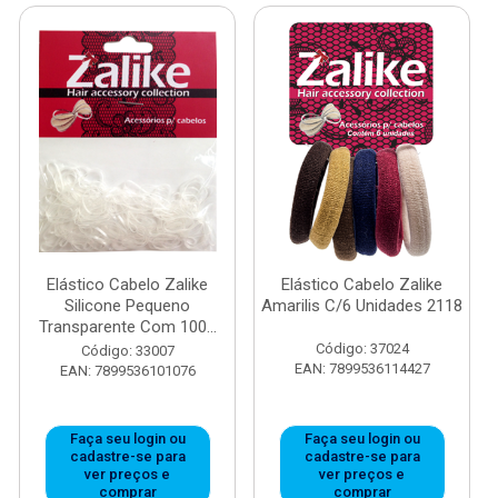
Elástico Cabelo Zalike
Elástico Cabelo Zalike
Silicone Pequeno
Amarilis C/6 Unidades 2118
Transparente Com 100...
Código: 37024
Código: 33007
EAN: 7899536114427
EAN: 7899536101076
Faça seu login ou
Faça seu login ou
cadastre-se para
cadastre-se para
ver preços e
ver preços e
comprar
comprar