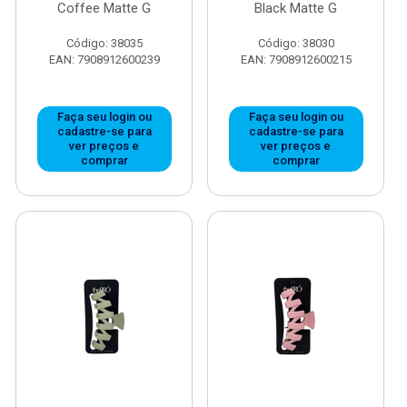
Coffee Matte G
Black Matte G
Código: 38035
Código: 38030
EAN: 7908912600239
EAN: 7908912600215
Faça seu login ou
Faça seu login ou
cadastre-se para
cadastre-se para
ver preços e
ver preços e
comprar
comprar