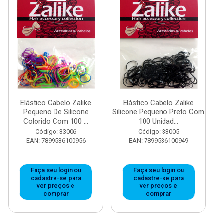
Elástico Cabelo Zalike
Elástico Cabelo Zalike
Pequeno De Silicone
Silicone Pequeno Preto Com
Colorido Com 100 ...
100 Unidad...
Código: 33006
Código: 33005
EAN: 7899536100956
EAN: 7899536100949
Faça seu login ou
Faça seu login ou
cadastre-se para
cadastre-se para
ver preços e
ver preços e
comprar
comprar