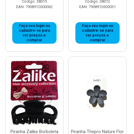
Código: 38015
Código: 38012
EAN: 7908912600062
EAN: 7908912600031
Faça seu login ou
Faça seu login ou
cadastre-se para
cadastre-se para
ver preços e
ver preços e
comprar
comprar
Piranha Zalike Borboleta
Piranha Thepro Nature Flor