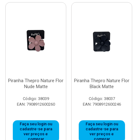
Piranha Thepro Nature Flor
Piranha Thepro Nature Flor
Nude Matte
Black Matte
Código: 38039
Código: 38037
EAN: 7908912600260
EAN: 7908912600246
Faça seu login ou
Faça seu login ou
cadastre-se para
cadastre-se para
ver preços e
ver preços e
comprar
comprar