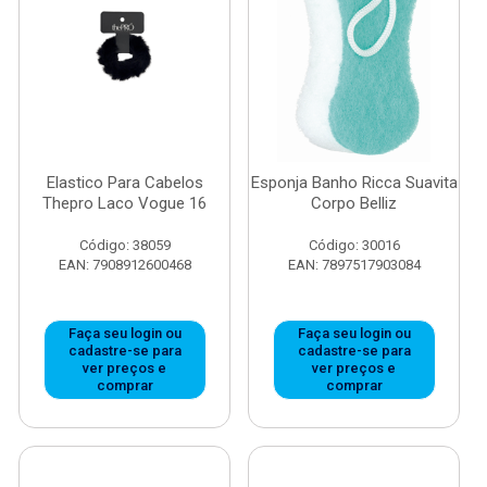
Elastico Para Cabelos
Esponja Banho Ricca Suavita
Thepro Laco Vogue 16
Corpo Belliz
Código: 38059
Código: 30016
EAN: 7908912600468
EAN: 7897517903084
Faça seu login ou
Faça seu login ou
cadastre-se para
cadastre-se para
ver preços e
ver preços e
comprar
comprar