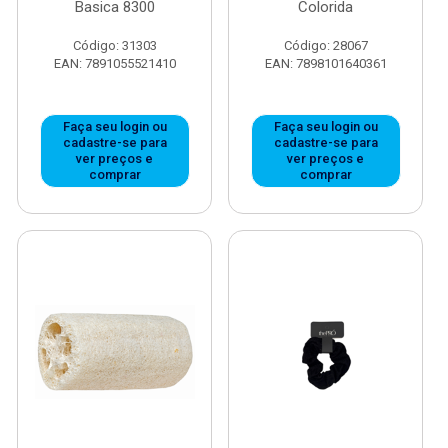
Basica 8300
Colorida
Código: 31303
Código: 28067
EAN: 7891055521410
EAN: 7898101640361
Faça seu login ou
Faça seu login ou
cadastre-se para
cadastre-se para
ver preços e
ver preços e
comprar
comprar