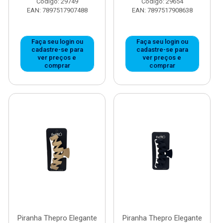
Código: 29749
Código: 29654
EAN: 7897517907488
EAN: 7897517908638
Faça seu login ou
Faça seu login ou
cadastre-se para
cadastre-se para
ver preços e
ver preços e
comprar
comprar
Piranha Thepro Elegante
Piranha Thepro Elegante