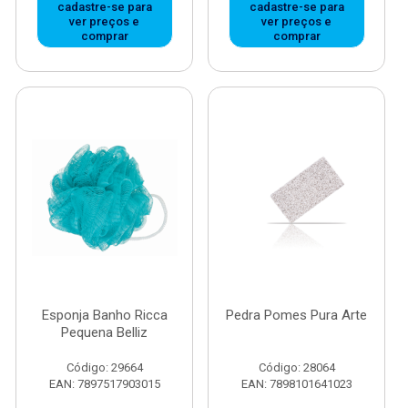
cadastre-se para
cadastre-se para
ver preços e
ver preços e
comprar
comprar
Esponja Banho Ricca
Pedra Pomes Pura Arte
Pequena Belliz
Código: 29664
Código: 28064
EAN: 7897517903015
EAN: 7898101641023