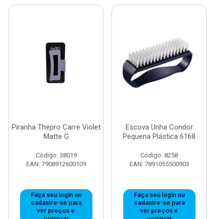
Piranha Thepro Carre Violet
Escova Unha Condor
Matte G
Pequena Plástica 6168
Código: 38019
Código: 8258
EAN: 7908912600109
EAN: 7891055500903
Faça seu login ou
Faça seu login ou
cadastre-se para
cadastre-se para
ver preços e
ver preços e
comprar
comprar