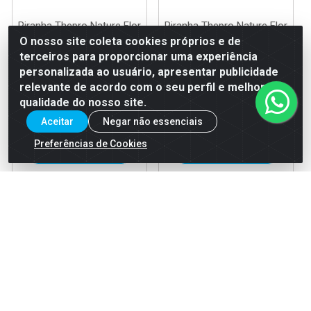
Piranha Thepro Nature Flor
Piranha Thepro Nature Flor
Pink
Light Grey
O nosso site coleta cookies próprios e de
terceiros para proporcionar uma experiência
Código: 39945
Código: 39947
personalizada ao usuário, apresentar publicidade
EAN: 7908912601564
EAN: 7908912601588
relevante de acordo com o seu perfil e melhorar a
qualidade do nosso site.
Aceitar
Negar não essenciais
Faça seu login ou
Faça seu login ou
cadastre-se para
cadastre-se para
Preferências de Cookies
ver preços e
ver preços e
comprar
comprar