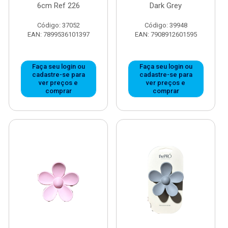
6cm Ref 226
Dark Grey
Código: 37052
Código: 39948
EAN: 7899536101397
EAN: 7908912601595
Faça seu login ou
Faça seu login ou
cadastre-se para
cadastre-se para
ver preços e
ver preços e
comprar
comprar