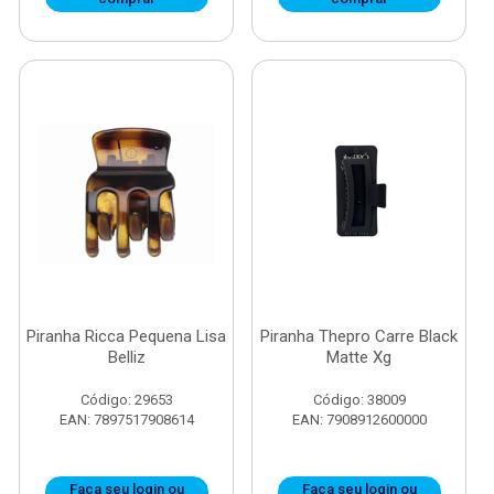
Piranha Ricca Pequena Lisa
Piranha Thepro Carre Black
Belliz
Matte Xg
Código: 29653
Código: 38009
EAN: 7897517908614
EAN: 7908912600000
Faça seu login ou
Faça seu login ou