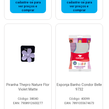
cadastre-se para
cadastre-se para
ver preços e
ver preços e
comprar
comprar
Piranha Thepro Nature Flor
Esponja Banho Condor Belle
Violet Matte
9732
Código: 38040
Código: 40099
EAN: 7908912600277
EAN: 7891055674673