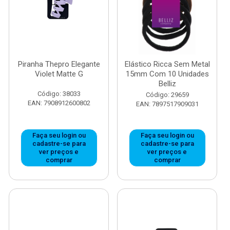
Piranha Thepro Elegante
Elástico Ricca Sem Metal
Violet Matte G
15mm Com 10 Unidades
Belliz
Código: 38033
Código: 29659
EAN: 7908912600802
EAN: 7897517909031
Faça seu login ou
Faça seu login ou
cadastre-se para
cadastre-se para
ver preços e
ver preços e
comprar
comprar