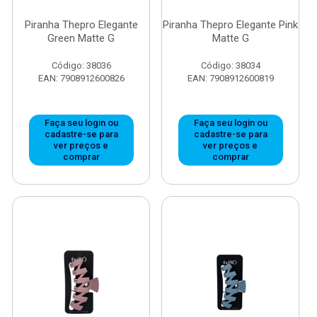
Piranha Thepro Elegante
Piranha Thepro Elegante Pink
Green Matte G
Matte G
Código: 38036
Código: 38034
EAN: 7908912600826
EAN: 7908912600819
Faça seu login ou
Faça seu login ou
cadastre-se para
cadastre-se para
ver preços e
ver preços e
comprar
comprar