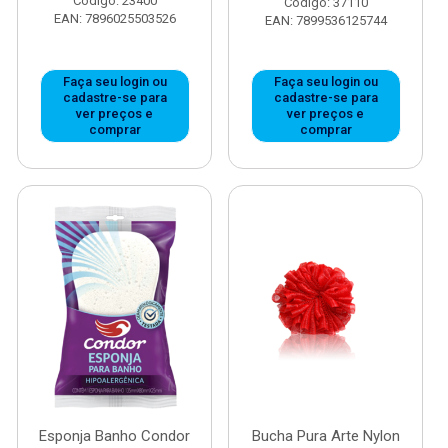
Código: 23400
Código: 37110
EAN: 7896025503526
EAN: 7899536125744
Faça seu login ou
Faça seu login ou
cadastre-se para
cadastre-se para
ver preços e
ver preços e
comprar
comprar
Esponja Banho Condor
Bucha Pura Arte Nylon