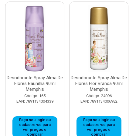
Desodorante Spray Alma De
Desodorante Spray Alma De
Flores Baunilha 90ml
Flores Flor Branca 90ml
Memphis
Memphis
Código: 165
Código: 24096
EAN: 7891134004339
EAN: 7891134006982
Faça seu login ou
Faça seu login ou
cadastre-se para
cadastre-se para
ver preços e
ver preços e
comprar
comprar