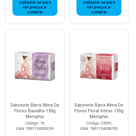
cadastre-se para
cadastre-se para
ver preços e
ver preços e
comprar
comprar
Sabonete Barra Alma De
Sabonete Barra Alma De
Flores Baunilha 130g
Flores Floral Intese 130g
Memphis
Memphis
Código: 16
Código: 25091
EAN: 7891134009259
EAN: 7891134008795