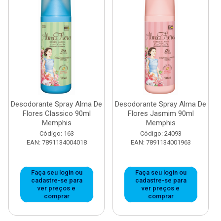
Desodorante Spray Alma De
Desodorante Spray Alma De
Flores Classico 90ml
Flores Jasmim 90ml
Memphis
Memphis
Código: 163
Código: 24093
EAN: 7891134004018
EAN: 7891134001963
Faça seu login ou
Faça seu login ou
cadastre-se para
cadastre-se para
ver preços e
ver preços e
comprar
comprar