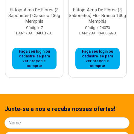
Estojo Alma De Flores (3
Estojo Alma De Flores (3
Sabonetes) Classico 130g
Sabonetes) Flor Branca 130g
Memphis
Memphis
Código: 7
Código: 24073
EAN: 7891134001703
EAN: 7891134006920
Faça seu login ou
Faça seu login ou
cadastre-se para
cadastre-se para
ver preços e
ver preços e
comprar
comprar
Junte-se a nos e receba nossas ofertas!