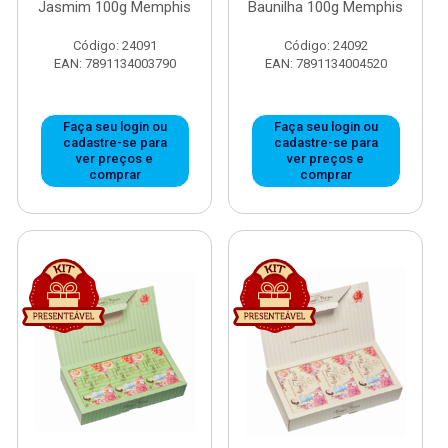
Jasmim 100g Memphis
Baunilha 100g Memphis
Código: 24091
Código: 24092
EAN: 7891134003790
EAN: 7891134004520
Faça seu login ou
Faça seu login ou
cadastre-se para
cadastre-se para
ver preços e
ver preços e
comprar
comprar