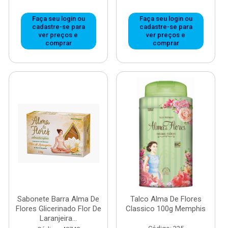
Faça seu login ou
Faça seu login ou
cadastre-se para
cadastre-se para
ver preços e
ver preços e
comprar
comprar
Sabonete Barra Alma De
Talco Alma De Flores
Flores Glicerinado Flor De
Classico 100g Memphis
Laranjeira...