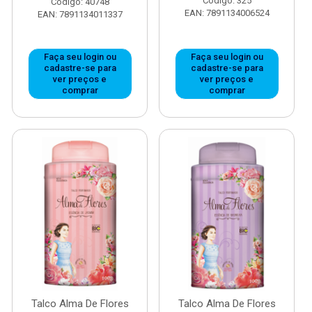
Código: 325
Código: 40748
EAN: 7891134006524
EAN: 7891134011337
Faça seu login ou
Faça seu login ou
cadastre-se para
cadastre-se para
ver preços e
ver preços e
comprar
comprar
Talco Alma De Flores
Talco Alma De Flores