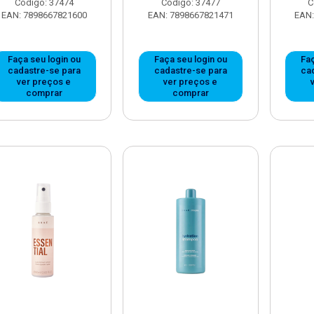
Código: 37474
Código: 37477
C
EAN: 7898667821600
EAN: 7898667821471
EAN:
Faça seu login ou
Faça seu login ou
Faç
cadastre-se para
cadastre-se para
ca
ver preços e
ver preços e
comprar
comprar