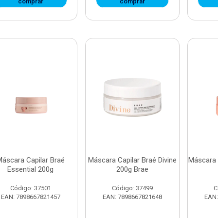
comprar
comprar
áscara Capilar Braé
Máscara Capilar Braé Divine
Máscara C
Essential 200g
200g Brae
Código: 37501
Código: 37499
C
EAN: 7898667821457
EAN: 7898667821648
EAN: