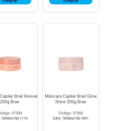
comprar
comprar
apilar Braé Revival
Máscara Capilar Braé Glow
200g Brae
Shine 200g Brae
ódigo: 37503
Código: 37502
 7898667821174
EAN: 7898667821891