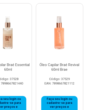
ilar Braé Essential
Óleo Capilar Braé Revival
60ml
60ml Brae
ódigo: 37528
Código: 37529
 7898667821440
EAN: 7898667821112
a seu login ou
Faça seu login ou
dastre-se para
cadastre-se para
ver preços e
ver preços e