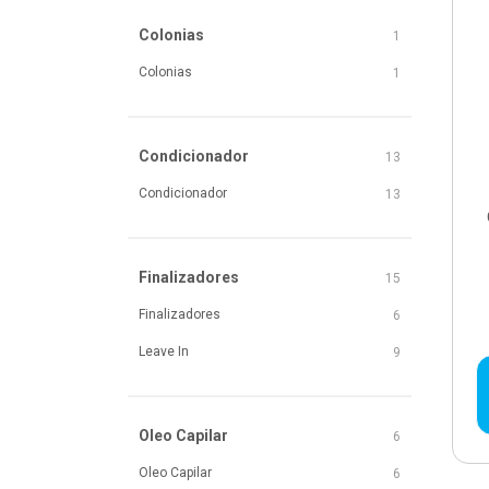
Colonias
1
Colonias
1
Condicionador
13
Condicionador
13
Finalizadores
15
Finalizadores
6
Leave In
9
Oleo Capilar
6
Oleo Capilar
6