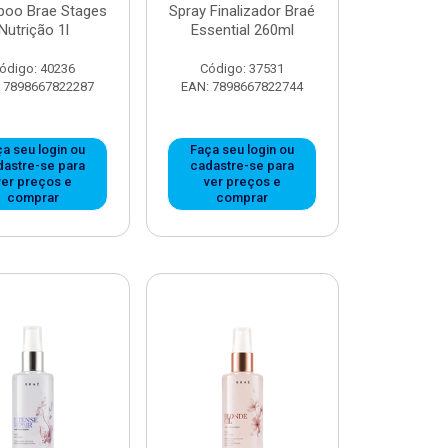
oo Brae Stages
Spray Finalizador Braé
Nutrição 1l
Essential 260ml
ódigo: 40236
Código: 37531
 7898667822287
EAN: 7898667822744
a seu login ou
Faça seu login ou
dastre-se para
cadastre-se para
ver preços e
ver preços e
comprar
comprar