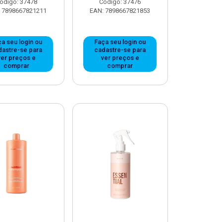
ódigo: 37478
Código: 37476
 7898667821211
EAN: 7898667821853
a seu login ou
Faça seu login ou
dastre-se para
cadastre-se para
ver preços e
ver preços e
comprar
comprar