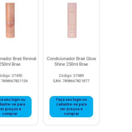
nador Braé Revival
Condicionador Braé Glow
250ml Brae
Shine 250ml Brae
ódigo: 37490
Código: 37489
 7898667821136
EAN: 7898667821877
a seu login ou
Faça seu login ou
dastre-se para
cadastre-se para
ver preços e
ver preços e
comprar
comprar