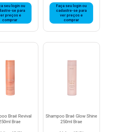
a seu login ou
Faça seu login ou
dastre-se para
cadastre-se para
ver preços e
ver preços e
comprar
comprar
oo Braé Revival
Shampoo Braé Glow Shine
250ml Brae
250ml Brae