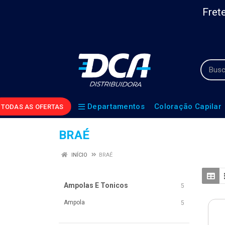
Frete
Departamentos
Coloração Capilar
TODAS AS OFERTAS
BRAÉ
INÍCIO
BRAÉ
Ampolas E Tonicos
5
Ampola
5