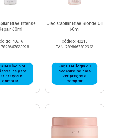
pilar Braé Intense
Oleo Capilar Braé Blonde Oil
Repair 60ml
60ml
ódigo: 40216
Código: 40215
 7898667822928
EAN: 7898667822942
a seu login ou
Faça seu login ou
dastre-se para
cadastre-se para
ver preços e
ver preços e
comprar
comprar