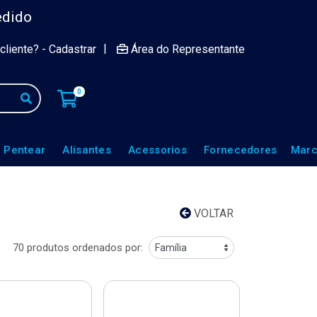
edido
|
cliente? - Cadastrar
Área do Representante
0
 Pentear
Alisantes
Acessorios
Fornecedores
Marc
VOLTAR
70 produtos ordenados por: