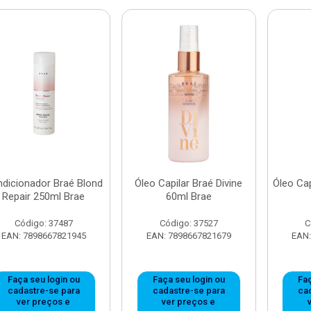
dicionador Braé Blond
Óleo Capilar Braé Divine
Óleo Cap
Repair 250ml Brae
60ml Brae
Código: 37487
Código: 37527
C
EAN: 7898667821945
EAN: 7898667821679
EAN:
Faça seu login ou
Faça seu login ou
Faç
cadastre-se para
cadastre-se para
ca
ver preços e
ver preços e