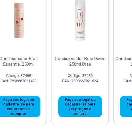
Condicionador Braé
Condicionador Braé Divine
Condicio
Essential 250ml
250ml Brae
Código: 37488
Código: 37486
C
EAN: 7898667821433
EAN: 7898667821624
EAN:
Faça seu login ou
Faça seu login ou
Faç
cadastre-se para
cadastre-se para
ca
ver preços e
ver preços e
comprar
comprar