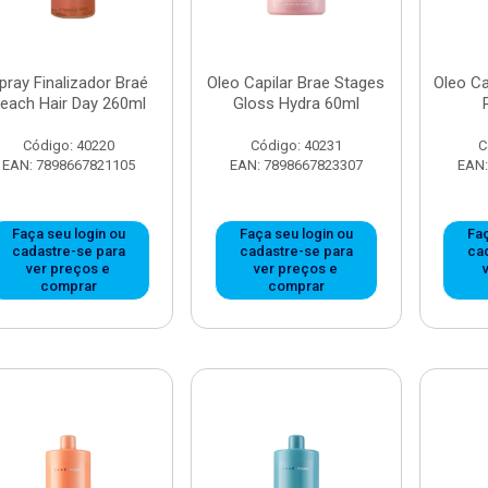
pray Finalizador Braé
Oleo Capilar Brae Stages
Oleo Ca
each Hair Day 260ml
Gloss Hydra 60ml
Código: 40220
Código: 40231
C
EAN: 7898667821105
EAN: 7898667823307
EAN:
Faça seu login ou
Faça seu login ou
Faç
cadastre-se para
cadastre-se para
ca
ver preços e
ver preços e
comprar
comprar