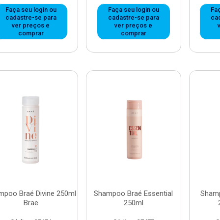
Faça seu login ou
Faça seu login ou
Faç
cadastre-se para
cadastre-se para
ca
ver preços e
ver preços e
comprar
comprar
mpoo Braé Divine 250ml
Shampoo Braé Essential
Shamp
Brae
250ml