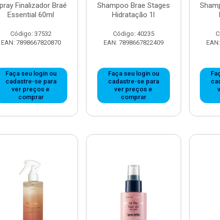
pray Finalizador Braé
Shampoo Brae Stages
Shamp
Essential 60ml
Hidratação 1l
Código: 37532
Código: 40235
C
EAN: 7898667820870
EAN: 7898667822409
EAN:
Faça seu login ou
Faça seu login ou
Faç
cadastre-se para
cadastre-se para
ca
ver preços e
ver preços e
comprar
comprar