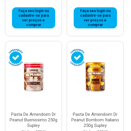
Faça seu login ou
Faça seu login ou
cadastre-se para
cadastre-se para
ver preços e
ver preços e
comprar
comprar
Pasta De Amendoim Dr
Pasta De Amendoim Dr
Peanut Buenissimo 250g
Peanut Bombom Italiano
Supley
250g Supley