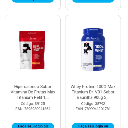
Hipercalorico Sabor
Whey Protein 100% Max
Vitamina De Frutas Max
Titanium Dr. V01 Sabor
Titanium Refil 1,...
Baunilha 900g S...
Código: 39125
Código: 38792
EAN: 7898920041264
EAN: 7899941201781
Faça seu login ou
Faça seu login ou