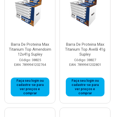
Barra De Proteina Max
Barra De Proteina Max
Titanium Top Amendoim
Titanium Top Avelã 41g
12x41g Supley
Supley
Código: 38825
Código: 38827
EAN: 7899941202764
EAN: 7899941202801
Faça seu login ou
Faça seu login ou
cadastre-se para
cadastre-se para
ver preços e
ver preços e
comprar
comprar