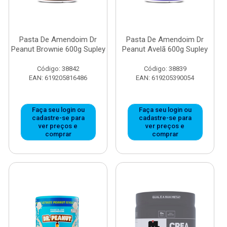
Pasta De Amendoim Dr
Pasta De Amendoim Dr
Peanut Brownie 600g Supley
Peanut Avelã 600g Supley
Código: 38842
Código: 38839
EAN: 619205816486
EAN: 619205390054
Faça seu login ou
Faça seu login ou
cadastre-se para
cadastre-se para
ver preços e
ver preços e
comprar
comprar