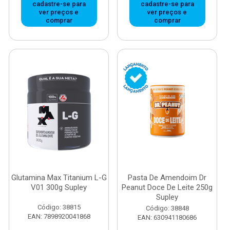
cadastre-se para
cadastre-se para
ver preços e
ver preços e
comprar
comprar
Glutamina Max Titanium L-G
Pasta De Amendoim Dr
V01 300g Supley
Peanut Doce De Leite 250g
Supley
Código: 38815
Código: 38848
EAN: 7898920041868
EAN: 630941180686