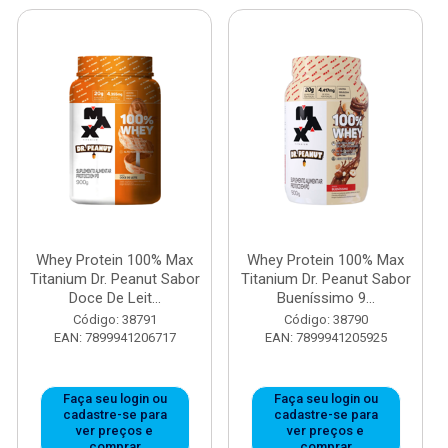
Whey Protein 100% Max
Whey Protein 100% Max
Titanium Dr. Peanut Sabor
Titanium Dr. Peanut Sabor
Doce De Leit...
Bueníssimo 9...
Código: 38791
Código: 38790
EAN: 7899941206717
EAN: 7899941205925
Faça seu login ou
Faça seu login ou
cadastre-se para
cadastre-se para
ver preços e
ver preços e
comprar
comprar