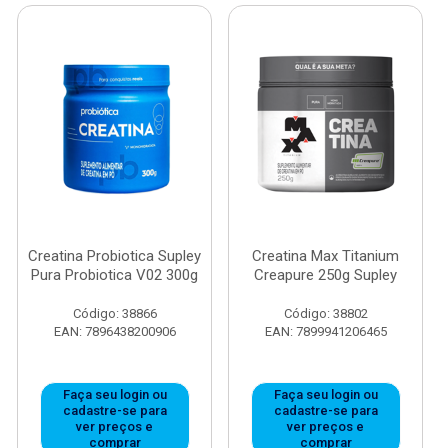
Creatina Probiotica Supley
Creatina Max Titanium
Pura Probiotica V02 300g
Creapure 250g Supley
Código: 38866
Código: 38802
EAN: 7896438200906
EAN: 7899941206465
Faça seu login ou
Faça seu login ou
cadastre-se para
cadastre-se para
ver preços e
ver preços e
comprar
comprar