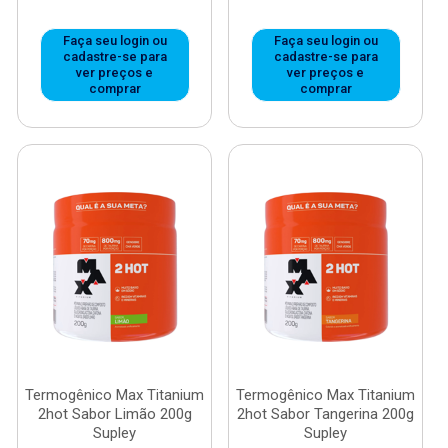
Faça seu login ou
Faça seu login ou
cadastre-se para
cadastre-se para
ver preços e
ver preços e
comprar
comprar
Termogênico Max Titanium
Termogênico Max Titanium
2hot Sabor Limão 200g
2hot Sabor Tangerina 200g
Supley
Supley