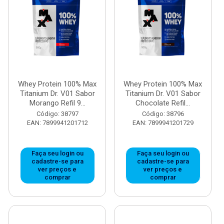
Whey Protein 100% Max
Whey Protein 100% Max
Titanium Dr. V01 Sabor
Titanium Dr. V01 Sabor
Morango Refil 9...
Chocolate Refil...
Código: 38797
Código: 38796
EAN: 7899941201712
EAN: 7899941201729
Faça seu login ou
Faça seu login ou
cadastre-se para
cadastre-se para
ver preços e
ver preços e
comprar
comprar