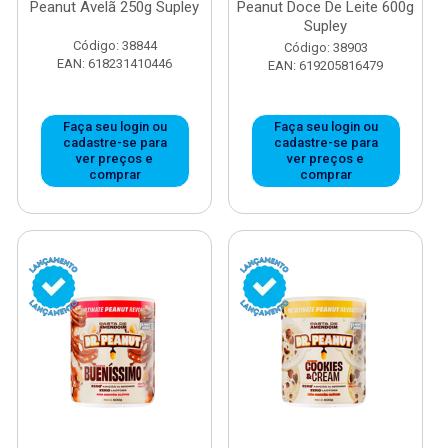
Peanut Avelã 250g Supley
Peanut Doce De Leite 600g
Supley
Código: 38844
Código: 38903
EAN: 618231410446
EAN: 619205816479
Faça seu login ou
Faça seu login ou
cadastre-se para
cadastre-se para
ver preços e
ver preços e
comprar
comprar