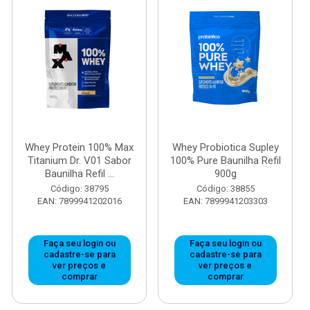
Whey Protein 100% Max
Whey Probiotica Supley
Titanium Dr. V01 Sabor
100% Pure Baunilha Refil
Baunilha Refil ...
900g
Código: 38795
Código: 38855
EAN: 7899941202016
EAN: 7899941203303
Faça seu login ou
Faça seu login ou
cadastre-se para
cadastre-se para
ver preços e
ver preços e
comprar
comprar