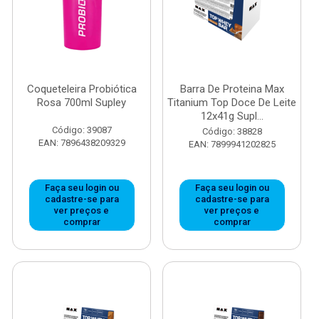
Coqueteleira Probiótica
Barra De Proteina Max
Rosa 700ml Supley
Titanium Top Doce De Leite
12x41g Supl...
Código: 39087
Código: 38828
EAN: 7896438209329
EAN: 7899941202825
Faça seu login ou
Faça seu login ou
cadastre-se para
cadastre-se para
ver preços e
ver preços e
comprar
comprar