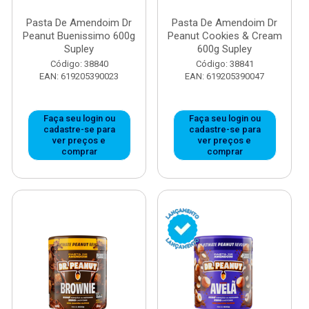
Pasta De Amendoim Dr
Pasta De Amendoim Dr
Peanut Buenissimo 600g
Peanut Cookies & Cream
Supley
600g Supley
Código: 38840
Código: 38841
EAN: 619205390023
EAN: 619205390047
Faça seu login ou
Faça seu login ou
cadastre-se para
cadastre-se para
ver preços e
ver preços e
comprar
comprar