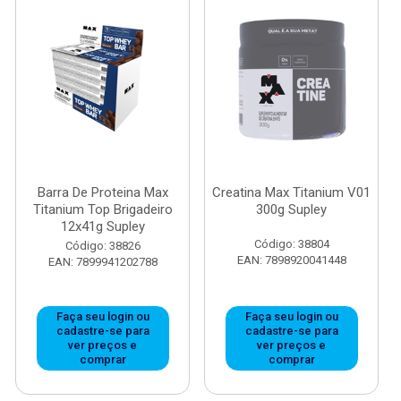
Barra De Proteina Max
Creatina Max Titanium V01
Titanium Top Brigadeiro
300g Supley
12x41g Supley
Código: 38804
Código: 38826
EAN: 7898920041448
EAN: 7899941202788
Faça seu login ou
Faça seu login ou
cadastre-se para
cadastre-se para
ver preços e
ver preços e
comprar
comprar