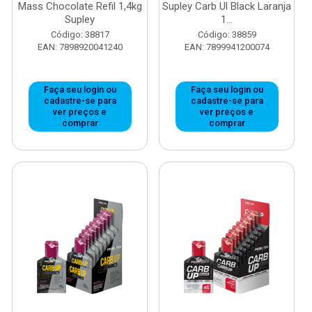
Mass Chocolate Refil 1,4kg
Supley Carb Ul Black Laranja
Supley
1...
Código: 38817
Código: 38859
EAN: 7898920041240
EAN: 7899941200074
Faça seu login ou
Faça seu login ou
cadastre-se para
cadastre-se para
ver preços e
ver preços e
comprar
comprar