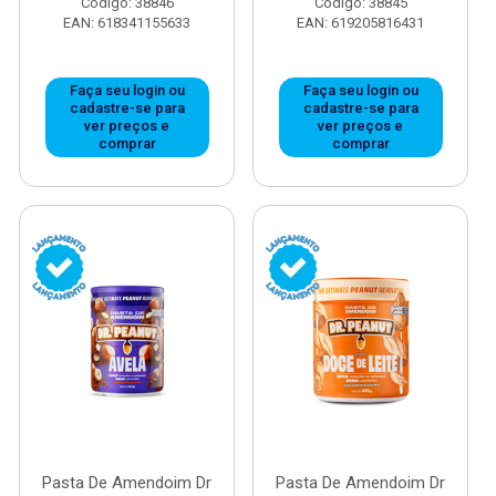
Código: 38846
Código: 38845
EAN: 618341155633
EAN: 619205816431
Faça seu login ou
Faça seu login ou
cadastre-se para
cadastre-se para
ver preços e
ver preços e
comprar
comprar
Pasta De Amendoim Dr
Pasta De Amendoim Dr