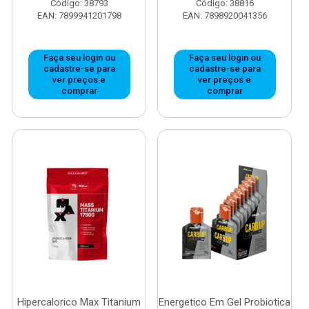
Código: 38793
Código: 38816
EAN: 7899941201798
EAN: 7898920041356
Faça seu login ou
Faça seu login ou
cadastre-se para
cadastre-se para
ver preços e
ver preços e
comprar
comprar
Hipercalorico Max Titanium
Energetico Em Gel Probiotica