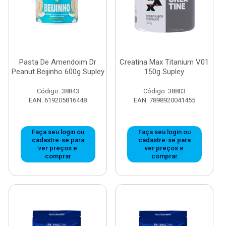
Pasta De Amendoim Dr
Creatina Max Titanium V01
Peanut Beijinho 600g Supley
150g Supley
Código: 38843
Código: 38803
EAN: 619205816448
EAN: 7898920041455
Faça seu login ou
Faça seu login ou
cadastre-se para
cadastre-se para
ver preços e
ver preços e
comprar
comprar