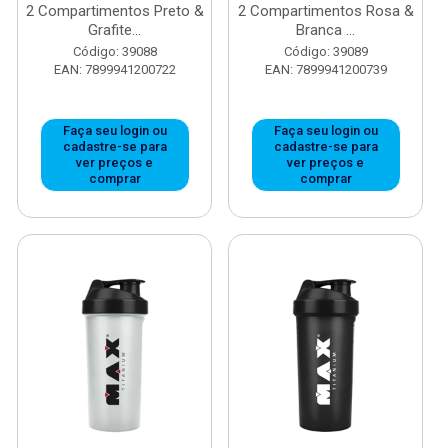
2 Compartimentos Preto &
2 Compartimentos Rosa &
Grafite...
Branca ...
Código: 39088
Código: 39089
EAN: 7899941200722
EAN: 7899941200739
Faça seu login ou
Faça seu login ou
cadastre-se para
cadastre-se para
ver preços e
ver preços e
comprar
comprar