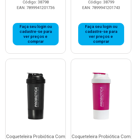
Código: 38798
Código: 38799
EAN: 7899941201736
EAN: 7899941201743
Faça seu login ou
Faça seu login ou
cadastre-se para
cadastre-se para
ver preços e
ver preços e
comprar
comprar
Coqueteleira Probiótica Com
Coqueteleira Probiótica Com