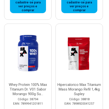
cadastre-se para
cadastre-se para
ver preços e
ver preços e
comprar
comprar
Whey Protein 100% Max
Hipercalorico Max Titanium
Titanium Dr. V01 Sabor
Mass Morango Refil 1,4kg
Morango 900g Su...
Supley
Código: 38794
Código: 38818
EAN: 7899941201811
EAN: 7898920041257