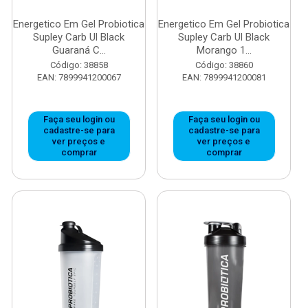
Energetico Em Gel Probiotica
Energetico Em Gel Probiotica
Supley Carb Ul Black
Supley Carb Ul Black
Guaraná C...
Morango 1...
Código: 38858
Código: 38860
EAN: 7899941200067
EAN: 7899941200081
Faça seu login ou
Faça seu login ou
cadastre-se para
cadastre-se para
ver preços e
ver preços e
comprar
comprar