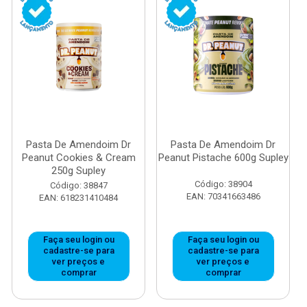
Pasta De Amendoim Dr
Pasta De Amendoim Dr
Peanut Cookies & Cream
Peanut Pistache 600g Supley
250g Supley
Código: 38904
Código: 38847
EAN: 70341663486
EAN: 618231410484
Faça seu login ou
Faça seu login ou
cadastre-se para
cadastre-se para
ver preços e
ver preços e
comprar
comprar