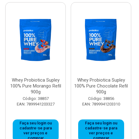
Whey Probiotica Supley
Whey Probiotica Supley
100% Pure Morango Refil
100% Pure Chocolate Refil
900g
900g
Código: 38857
Código: 38856
EAN: 7899941203327
EAN: 7899941203310
Faça seu login ou
Faça seu login ou
cadastre-se para
cadastre-se para
ver preços e
ver preços e
comprar
comprar