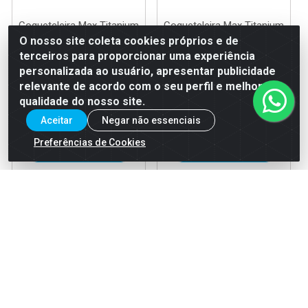
Coqueteleira Max Titanium
Coqueteleira Max Titanium
Incolor 700ml Supley
Preta 700ml Supley
O nosso site coleta cookies próprios e de
terceiros para proporcionar uma experiência
Código: 39082
Código: 39083
personalizada ao usuário, apresentar publicidade
EAN: 7899941207110
EAN: 7898994451242
relevante de acordo com o seu perfil e melhorar a
qualidade do nosso site.
Aceitar
Negar não essenciais
Faça seu login ou
Faça seu login ou
cadastre-se para
cadastre-se para
Preferências de Cookies
ver preços e
ver preços e
comprar
comprar