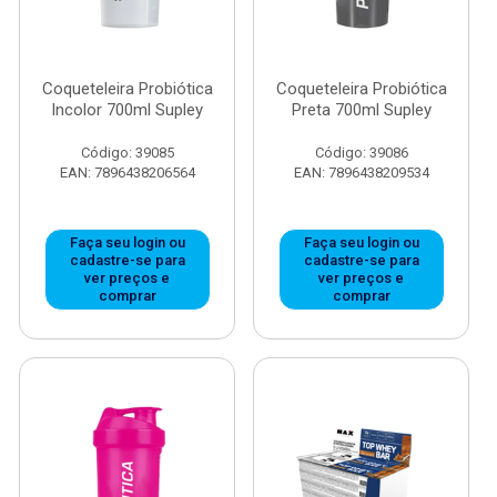
Coqueteleira Probiótica
Coqueteleira Probiótica
Incolor 700ml Supley
Preta 700ml Supley
Código: 39085
Código: 39086
EAN: 7896438206564
EAN: 7896438209534
Faça seu login ou
Faça seu login ou
cadastre-se para
cadastre-se para
ver preços e
ver preços e
comprar
comprar