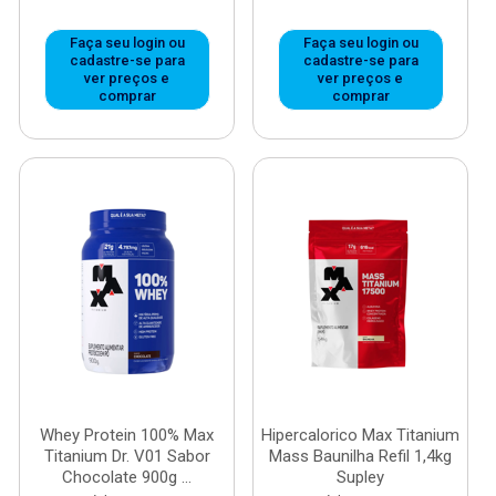
Faça seu login ou
Faça seu login ou
cadastre-se para
cadastre-se para
ver preços e
ver preços e
comprar
comprar
Whey Protein 100% Max
Hipercalorico Max Titanium
Titanium Dr. V01 Sabor
Mass Baunilha Refil 1,4kg
Chocolate 900g ...
Supley