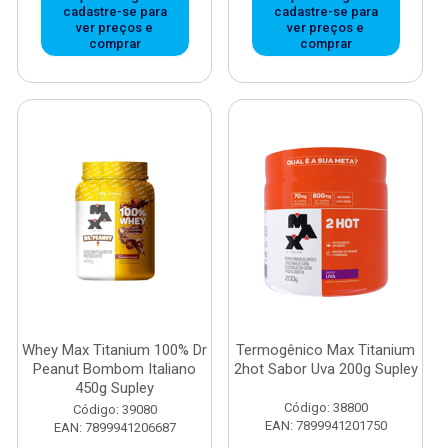
cadastre-se para
cadastre-se para
ver preços e
ver preços e
comprar
comprar
Whey Max Titanium 100% Dr
Termogênico Max Titanium
Peanut Bombom Italiano
2hot Sabor Uva 200g Supley
450g Supley
Código: 38800
Código: 39080
EAN: 7899941201750
EAN: 7899941206687