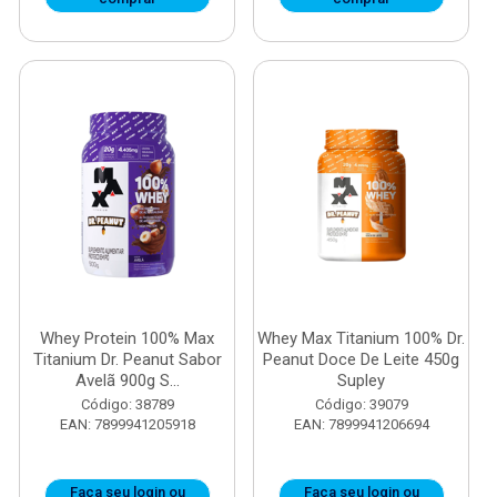
Whey Protein 100% Max
Whey Max Titanium 100% Dr.
Titanium Dr. Peanut Sabor
Peanut Doce De Leite 450g
Avelã 900g S...
Supley
Código: 38789
Código: 39079
EAN: 7899941205918
EAN: 7899941206694
Faça seu login ou
Faça seu login ou