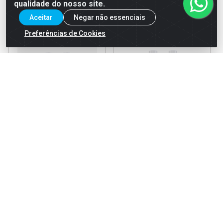
qualidade do nosso site.
Aceitar
Negar não essenciais
Preferências de Cookies
Kit
Kit
(Shampoo+Condicionador)
(Shampoo+Condicionador)
Popdrat Super Oleos 1l
Popdrat Mandioca 1l
Código: 40084
Código: 38151
EAN: 7898974447661
EAN: 7898974447630
Faça seu login ou
Faça seu login ou