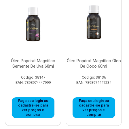
Óleo Popdrat Magnífico
Óleo Popdrat Magnífico Óleo
Semente De Uva 60ml
De Coco 60ml
Código: 38147
Código: 38136
EAN: 7898974447999
EAN: 7898974447234
Faça seu login ou
Faça seu login ou
cadastre-se para
cadastre-se para
ver preços e
ver preços e
comprar
comprar