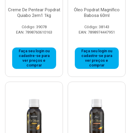
Creme De Pentear Popdrat
Óleo Popdrat Magnífico
Quiabo 2em1 1kg
Babosa 60ml
Código: 39078
Código: 38143
EAN: 7898760610163
EAN: 7898974447951
Faça seu login ou
Faça seu login ou
cadastre-se para
cadastre-se para
ver preços e
ver preços e
comprar
comprar