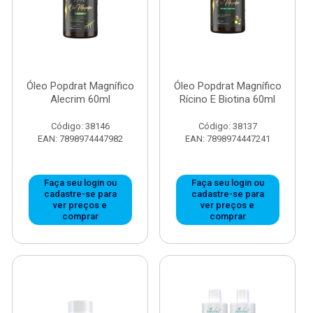
Óleo Popdrat Magnífico
Óleo Popdrat Magnífico
Alecrim 60ml
Rícino E Biotina 60ml
Código: 38146
Código: 38137
EAN: 7898974447982
EAN: 7898974447241
Faça seu login ou
Faça seu login ou
cadastre-se para
cadastre-se para
ver preços e
ver preços e
comprar
comprar