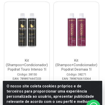
Kit
Kit
(Shampoo+Condicionador)
(Shampoo+Condicionador)
Popdrat Touro Intenso 1l
Popdrat Desmaia 1l
Código: 38150
Código: 38271
EAN: 7898974447203
EAN: 7898760610064
O nosso site coleta cookies próprios e de
terceiros para proporcionar uma experiência
Faça seu login ou
Faça seu login ou
personalizada ao usuário, apresentar publicidade
cadastre-se para
cadastre-se para
ver preços e
ver preços e
relevante de acordo com o seu perfil e melhorar a
comprar
comprar