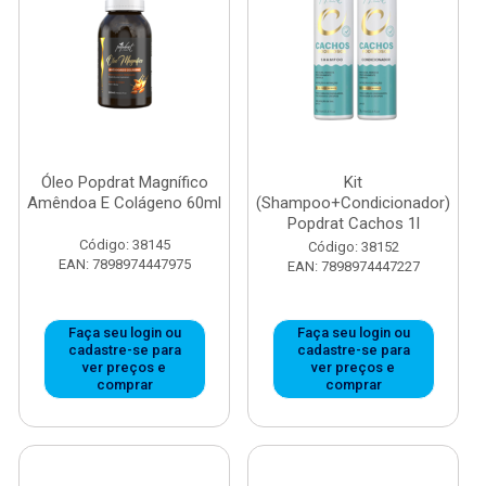
Óleo Popdrat Magnífico
Kit
Amêndoa E Colágeno 60ml
(Shampoo+Condicionador)
Popdrat Cachos 1l
Código: 38145
Código: 38152
EAN: 7898974447975
EAN: 7898974447227
Faça seu login ou
Faça seu login ou
cadastre-se para
cadastre-se para
ver preços e
ver preços e
comprar
comprar