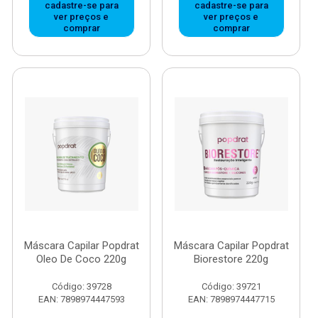
cadastre-se para
cadastre-se para
ver preços e
ver preços e
comprar
comprar
Máscara Capilar Popdrat
Máscara Capilar Popdrat
Oleo De Coco 220g
Biorestore 220g
Código: 39728
Código: 39721
EAN: 7898974447593
EAN: 7898974447715