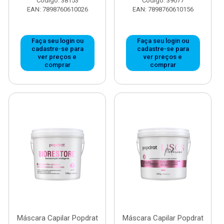
Código: 38153
Código: 39077
EAN: 7898760610026
EAN: 7898760610156
Faça seu login ou
Faça seu login ou
cadastre-se para
cadastre-se para
ver preços e
ver preços e
comprar
comprar
Máscara Capilar Popdrat
Máscara Capilar Popdrat