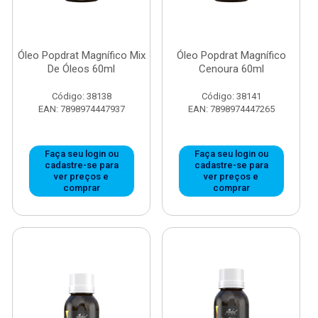
Óleo Popdrat Magnífico Mix
Óleo Popdrat Magnífico
De Óleos 60ml
Cenoura 60ml
Código: 38138
Código: 38141
EAN: 7898974447937
EAN: 7898974447265
Faça seu login ou
Faça seu login ou
cadastre-se para
cadastre-se para
ver preços e
ver preços e
comprar
comprar