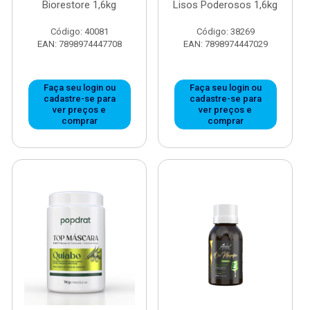
Biorestore 1,6kg
Lisos Poderosos 1,6kg
Código: 40081
Código: 38269
EAN: 7898974447708
EAN: 7898974447029
Faça seu login ou
Faça seu login ou
cadastre-se para
cadastre-se para
ver preços e
ver preços e
comprar
comprar