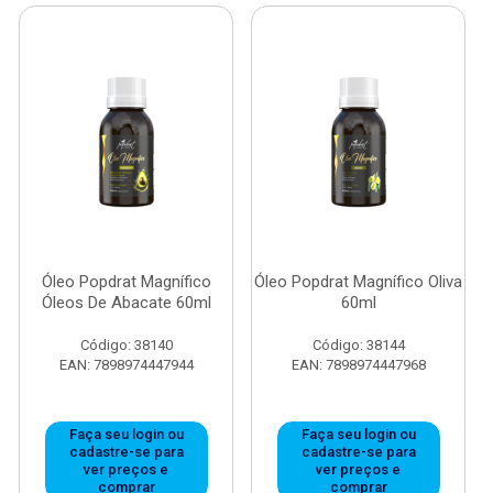
Óleo Popdrat Magnífico
Óleo Popdrat Magnífico Oliva
Óleos De Abacate 60ml
60ml
Código: 38140
Código: 38144
EAN: 7898974447944
EAN: 7898974447968
Faça seu login ou
Faça seu login ou
cadastre-se para
cadastre-se para
ver preços e
ver preços e
comprar
comprar