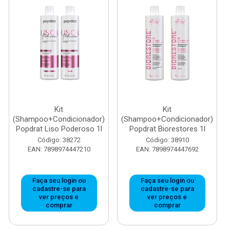
Kit
Kit
(Shampoo+Condicionador)
(Shampoo+Condicionador)
Popdrat Liso Poderoso 1l
Popdrat Biorestores 1l
Código: 38272
Código: 38910
EAN: 7898974447210
EAN: 7898974447692
Faça seu login ou
Faça seu login ou
cadastre-se para
cadastre-se para
ver preços e
ver preços e
comprar
comprar