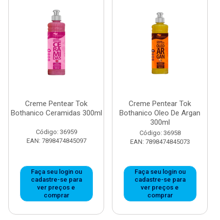
Creme Pentear Tok
Creme Pentear Tok
Bothanico Ceramidas 300ml
Bothanico Oleo De Argan
300ml
Código: 36959
Código: 36958
EAN: 7898474845097
EAN: 7898474845073
Faça seu login ou
Faça seu login ou
cadastre-se para
cadastre-se para
ver preços e
ver preços e
comprar
comprar