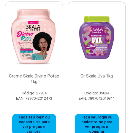
Creme Skala Divino Potao
Cr Skala Uva 1kg
1kg
Código: 27934
Código: 39834
EAN: 7897042012473
EAN: 7897042019311
Faça seu login ou
Faça seu login ou
cadastre-se para
cadastre-se para
ver preços e
ver preços e
comprar
comprar