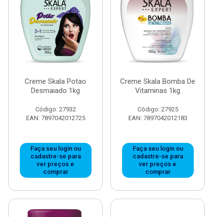
Creme Skala Potao
Creme Skala Bomba De
Desmaiado 1kg
Vitaminas 1kg
Código: 27932
Código: 27925
EAN: 7897042012725
EAN: 7897042012183
Faça seu login ou
Faça seu login ou
cadastre-se para
cadastre-se para
ver preços e
ver preços e
comprar
comprar