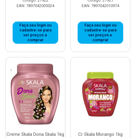
Código: 27922
Código: 27927
EAN: 7897042005024
EAN: 7897042010974
Faça seu login ou
Faça seu login ou
cadastre-se para
cadastre-se para
ver preços e
ver preços e
comprar
comprar
Creme Skala Dona Skala 1kg
Cr Skala Morango 1kg