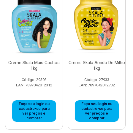
Creme Skala Mais Cachos
Creme Skala Amido De Milho
1kg
1kg
Código: 29393
Código: 27933
EAN: 7897042012312
EAN: 7897042012732
Faça seu login ou
Faça seu login ou
cadastre-se para
cadastre-se para
ver preços e
ver preços e
comprar
comprar