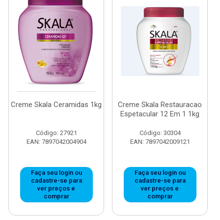
Creme Skala Ceramidas 1kg
Creme Skala Restauracao
Espetacular 12 Em 1 1kg
Código: 27921
Código: 30304
EAN: 7897042004904
EAN: 7897042009121
Faça seu login ou
Faça seu login ou
cadastre-se para
cadastre-se para
ver preços e
ver preços e
comprar
comprar