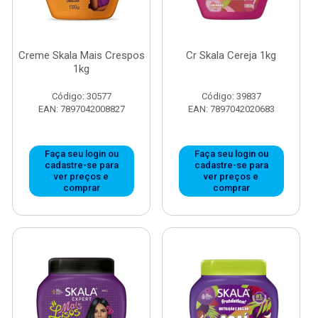
Creme Skala Mais Crespos
Cr Skala Cereja 1kg
1kg
Código: 30577
Código: 39837
EAN: 7897042008827
EAN: 7897042020683
Faça seu login ou
Faça seu login ou
cadastre-se para
cadastre-se para
ver preços e
ver preços e
comprar
comprar