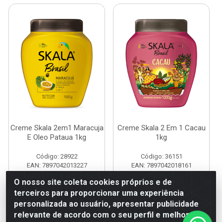
Creme Skala 2em1 Maracuja
Creme Skala 2 Em 1 Cacau
E Oleo Pataua 1kg
1kg
Código: 28922
Código: 36151
EAN: 7897042013227
EAN: 7897042018161
O nosso site coleta cookies próprios e de
terceiros para proporcionar uma experiência
Faça seu login ou
Faça seu login ou
personalizada ao usuário, apresentar publicidade
cadastre-se para
cadastre-se para
ver preços e
ver preços e
relevante de acordo com o seu perfil e melhorar a
comprar
comprar