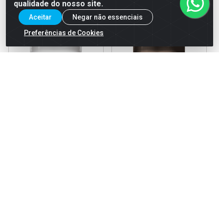
qualidade do nosso site.
Aceitar
Negar não essenciais
Preferências de Cookies
Creme Skala Genetiqs Forca
Creme Skala 2em1 Manga E
E Brilho 1kg
Castanha 1kg
Código: 34917
Código: 28921
EAN: 7897042016907
EAN: 7897042013913
Faça seu login ou
Faça seu login ou