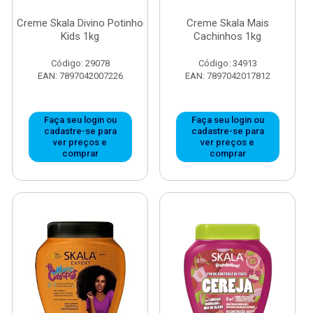
Creme Skala Divino Potinho
Creme Skala Mais
Kids 1kg
Cachinhos 1kg
Código: 29078
Código: 34913
EAN: 7897042007226
EAN: 7897042017812
Faça seu login ou
Faça seu login ou
cadastre-se para
cadastre-se para
ver preços e
ver preços e
comprar
comprar