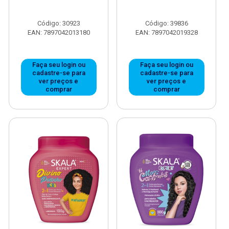
Código: 30923
Código: 39836
EAN: 7897042013180
EAN: 7897042019328
Faça seu login ou
Faça seu login ou
cadastre-se para
cadastre-se para
ver preços e
ver preços e
comprar
comprar