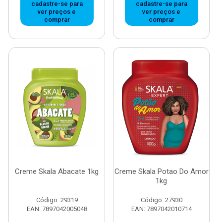
cadastre-se para
cadastre-se para
ver preços e
ver preços e
comprar
comprar
Creme Skala Abacate 1kg
Creme Skala Potao Do Amor
1kg
Código: 29319
Código: 27930
EAN: 7897042005048
EAN: 7897042010714