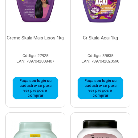
Creme Skala Mais Lisos 1kg
Cr Skala Acai 1kg
Código: 27928
Código: 39838
EAN: 7897042008407
EAN: 7897042020690
Faça seu login ou
Faça seu login ou
cadastre-se para
cadastre-se para
ver preços e
ver preços e
comprar
comprar