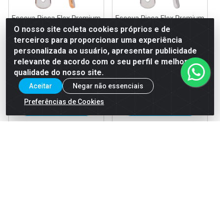
Escova Ricca Flex Premium
Escova Ricca Flex Premium
Gold Enox Belliz
Silver Enox Belliz
O nosso site coleta cookies próprios e de
terceiros para proporcionar uma experiência
Código: 39734
Código: 39732
personalizada ao usuário, apresentar publicidade
EAN: 7897517924553
EAN: 7897517924539
relevante de acordo com o seu perfil e melhorar a
qualidade do nosso site.
Aceitar
Negar não essenciais
Faça seu login ou
Faça seu login ou
cadastre-se para
cadastre-se para
Preferências de Cookies
ver preços e
ver preços e
comprar
comprar