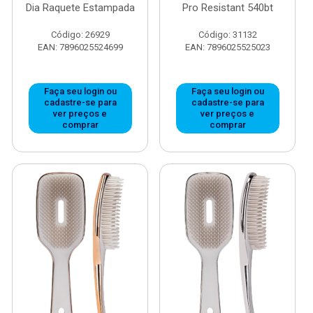
Dia Raquete Estampada
Pro Resistant 540bt
Código: 26929
Código: 31132
EAN: 7896025524699
EAN: 7896025525023
Faça seu login ou
Faça seu login ou
cadastre-se para
cadastre-se para
ver preços e
ver preços e
comprar
comprar