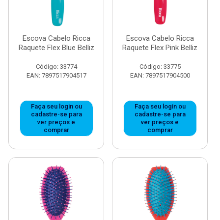
Escova Cabelo Ricca
Escova Cabelo Ricca
Raquete Flex Blue Belliz
Raquete Flex Pink Belliz
Código: 33774
Código: 33775
EAN: 7897517904517
EAN: 7897517904500
Faça seu login ou
Faça seu login ou
cadastre-se para
cadastre-se para
ver preços e
ver preços e
comprar
comprar