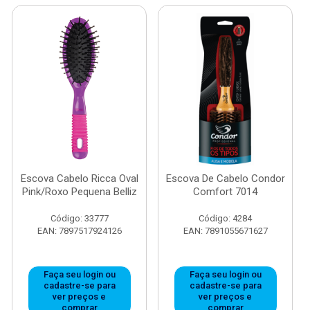
Escova Cabelo Ricca Oval
Escova De Cabelo Condor
Pink/Roxo Pequena Belliz
Comfort 7014
Código: 33777
Código: 4284
EAN: 7897517924126
EAN: 7891055671627
Faça seu login ou
Faça seu login ou
cadastre-se para
cadastre-se para
ver preços e
ver preços e
comprar
comprar