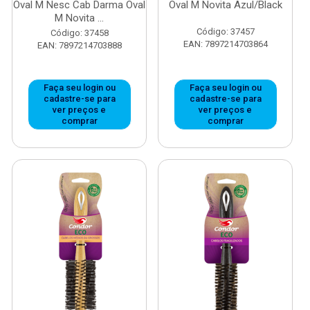
Oval M Nesc Cab Darma Oval
Oval M Novita Azul/Black
M Novita ...
Código: 37457
Código: 37458
EAN: 7897214703864
EAN: 7897214703888
Faça seu login ou
Faça seu login ou
cadastre-se para
cadastre-se para
ver preços e
ver preços e
comprar
comprar