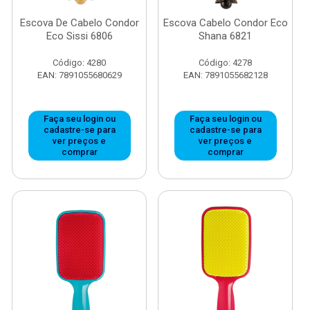
Escova De Cabelo Condor
Escova Cabelo Condor Eco
Eco Sissi 6806
Shana 6821
Código: 4280
Código: 4278
EAN: 7891055680629
EAN: 7891055682128
Faça seu login ou
Faça seu login ou
cadastre-se para
cadastre-se para
ver preços e
ver preços e
comprar
comprar