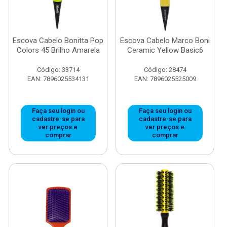
Escova Cabelo Bonitta Pop
Escova Cabelo Marco Boni
Colors 45 Brilho Amarela
Ceramic Yellow Basic6
Código: 33714
Código: 28474
EAN: 7896025534131
EAN: 7896025525009
Faça seu login ou
Faça seu login ou
cadastre-se para
cadastre-se para
ver preços e
ver preços e
comprar
comprar