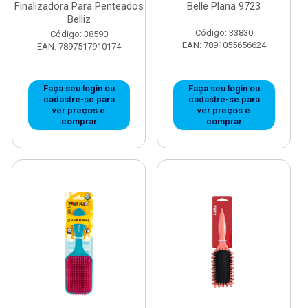
Finalizadora Para Penteados
Belle Plana 9723
Belliz
Código: 33830
Código: 38590
EAN: 7891055656624
EAN: 7897517910174
Faça seu login ou
Faça seu login ou
cadastre-se para
cadastre-se para
ver preços e
ver preços e
comprar
comprar