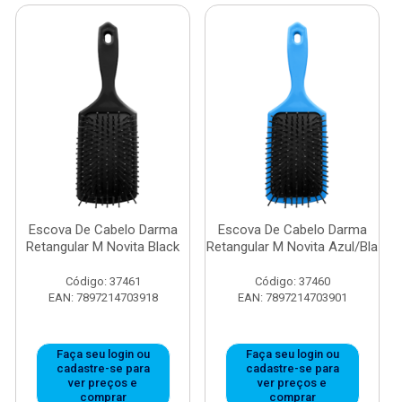
Escova De Cabelo Darma
Escova De Cabelo Darma
Retangular M Novita Black
Retangular M Novita Azul/Bla
Código: 37461
Código: 37460
EAN: 7897214703918
EAN: 7897214703901
Faça seu login ou
Faça seu login ou
cadastre-se para
cadastre-se para
ver preços e
ver preços e
comprar
comprar