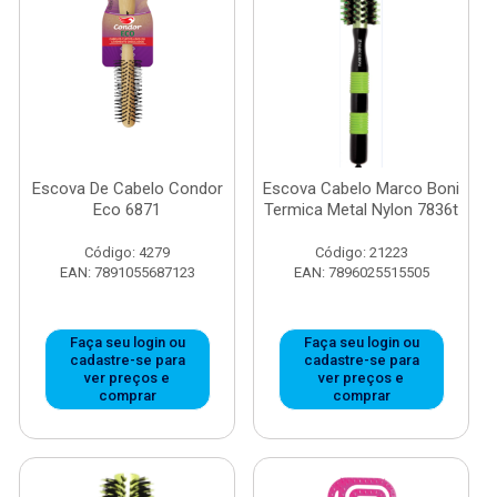
Escova De Cabelo Condor
Escova Cabelo Marco Boni
Eco 6871
Termica Metal Nylon 7836t
Código: 4279
Código: 21223
EAN: 7891055687123
EAN: 7896025515505
Faça seu login ou
Faça seu login ou
cadastre-se para
cadastre-se para
ver preços e
ver preços e
comprar
comprar