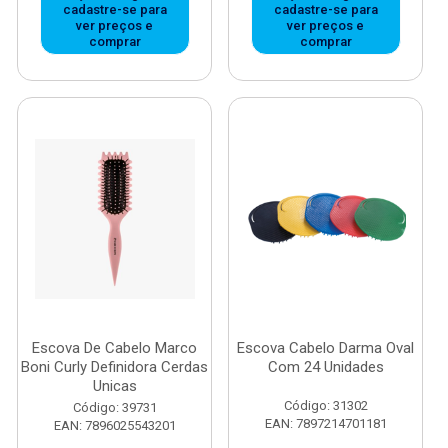
cadastre-se para
cadastre-se para
ver preços e
ver preços e
comprar
comprar
Escova De Cabelo Marco
Escova Cabelo Darma Oval
Boni Curly Definidora Cerdas
Com 24 Unidades
Unicas
Código: 31302
Código: 39731
EAN: 7897214701181
EAN: 7896025543201