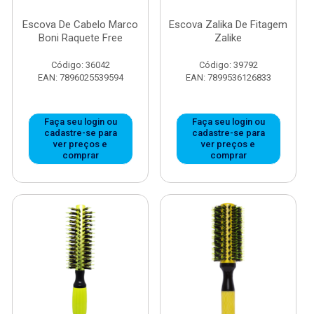
Escova De Cabelo Marco
Escova Zalika De Fitagem
Boni Raquete Free
Zalike
Código: 36042
Código: 39792
EAN: 7896025539594
EAN: 7899536126833
Faça seu login ou
Faça seu login ou
cadastre-se para
cadastre-se para
ver preços e
ver preços e
comprar
comprar