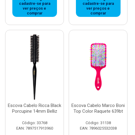
cadastre-se para
cadastre-se para
ver preços e
ver preços e
comprar
comprar
Escova Cabelo Ricca Black
Escova Cabelo Marco Boni
Porcupine 14mm Belliz
Top Color Raquete 639bt
Código: 33768
Código: 31138
EAN: 7897517913960
EAN: 7896025532038