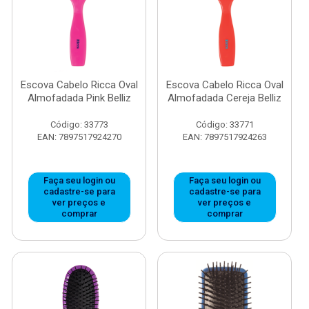
Escova Cabelo Ricca Oval
Escova Cabelo Ricca Oval
Almofadada Pink Belliz
Almofadada Cereja Belliz
Código: 33773
Código: 33771
EAN: 7897517924270
EAN: 7897517924263
Faça seu login ou
Faça seu login ou
cadastre-se para
cadastre-se para
ver preços e
ver preços e
comprar
comprar