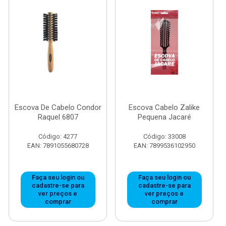
Escova De Cabelo Condor
Escova Cabelo Zalike
Raquel 6807
Pequena Jacaré
Código: 4277
Código: 33008
EAN: 7891055680728
EAN: 7899536102950
Faça seu login ou
Faça seu login ou
cadastre-se para
cadastre-se para
ver preços e
ver preços e
comprar
comprar