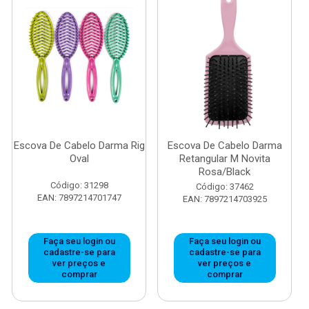
Escova De Cabelo Darma Rig
Escova De Cabelo Darma
Oval
Retangular M Novita
Rosa/Black
Código: 31298
Código: 37462
EAN: 7897214701747
EAN: 7897214703925
Faça seu login ou
Faça seu login ou
cadastre-se para
cadastre-se para
ver preços e
ver preços e
comprar
comprar