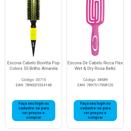
Escova Cabelo Bonitta Pop
Escova De Cabelo Ricca Flex
Colors 55 Brilho Amarela
Wet & Dry Rosa Belliz
Código: 33715
Código: 38589
EAN: 7896025534148
EAN: 7897517908126
Faça seu login ou
Faça seu login ou
cadastre-se para
cadastre-se para
ver preços e
ver preços e
comprar
comprar