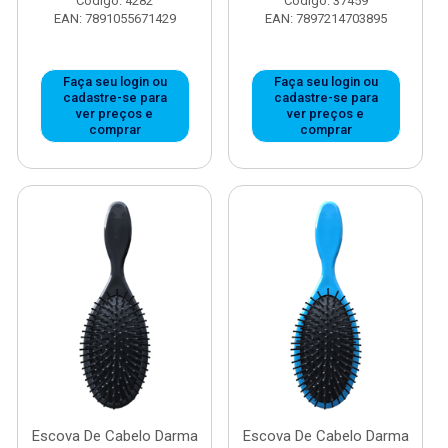
Código: 4282
Código: 37459
EAN: 7891055671429
EAN: 7897214703895
Faça seu login ou
Faça seu login ou
cadastre-se para
cadastre-se para
ver preços e
ver preços e
comprar
comprar
Escova De Cabelo Darma
Escova De Cabelo Darma