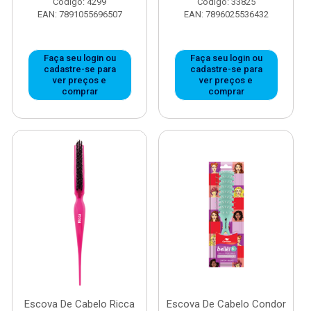
Código: 4299
Código: 33825
EAN: 7891055696507
EAN: 7896025536432
Faça seu login ou
Faça seu login ou
cadastre-se para
cadastre-se para
ver preços e
ver preços e
comprar
comprar
Escova De Cabelo Ricca
Escova De Cabelo Condor