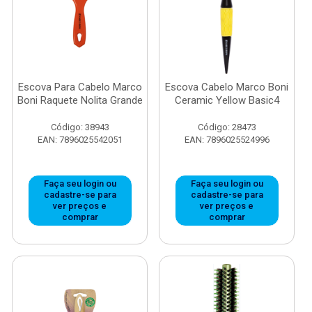
Escova Para Cabelo Marco
Escova Cabelo Marco Boni
Boni Raquete Nolita Grande
Ceramic Yellow Basic4
Código: 38943
Código: 28473
EAN: 7896025542051
EAN: 7896025524996
Faça seu login ou
Faça seu login ou
cadastre-se para
cadastre-se para
ver preços e
ver preços e
comprar
comprar