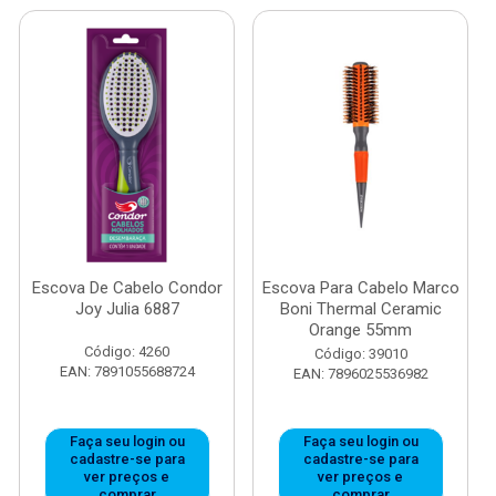
Escova De Cabelo Condor
Escova Para Cabelo Marco
Joy Julia 6887
Boni Thermal Ceramic
Orange 55mm
Código: 4260
Código: 39010
EAN: 7891055688724
EAN: 7896025536982
Faça seu login ou
Faça seu login ou
cadastre-se para
cadastre-se para
ver preços e
ver preços e
comprar
comprar