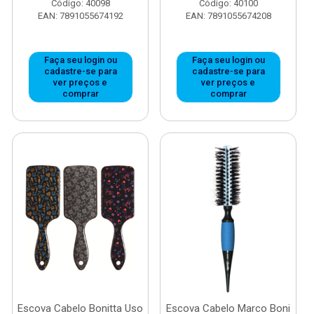
Código: 40098
Código: 40100
EAN: 7891055674192
EAN: 7891055674208
Faça seu login ou
Faça seu login ou
cadastre-se para
cadastre-se para
ver preços e
ver preços e
comprar
comprar
Escova Cabelo Bonitta Uso
Escova Cabelo Marco Boni