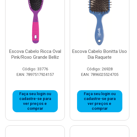
Escova Cabelo Ricca Oval
Escova Cabelo Bonitta Uso
Pink/Roxo Grande Belliz
Dia Raquete
Código: 33776
Código: 26928
EAN: 7897517924157
EAN: 7896025524705
Faça seu login ou
Faça seu login ou
cadastre-se para
cadastre-se para
ver preços e
ver preços e
comprar
comprar