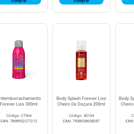
comprar
comprar
ntiemborrachamento
Body Splash Forever Liss
Body Sp
Forever Liss 300ml
Cheiro De Doçura 200ml
Cheir
Código: 27564
Código: 40104
C
EAN: 7898952577212
EAN: 7908038608287
EAN: