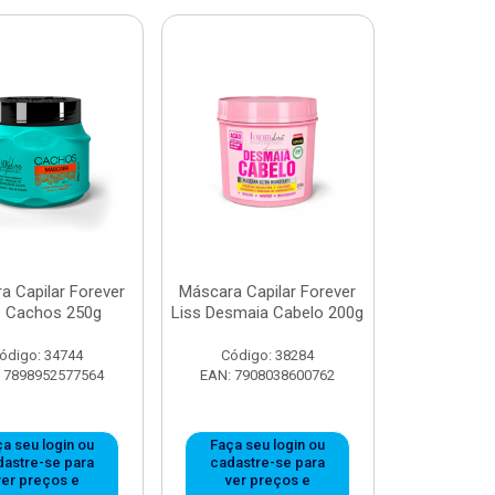
a Capilar Forever
Máscara Capilar Forever
s Cachos 250g
Liss Desmaia Cabelo 200g
ódigo: 34744
Código: 38284
 7898952577564
EAN: 7908038600762
a seu login ou
Faça seu login ou
dastre-se para
cadastre-se para
ver preços e
ver preços e