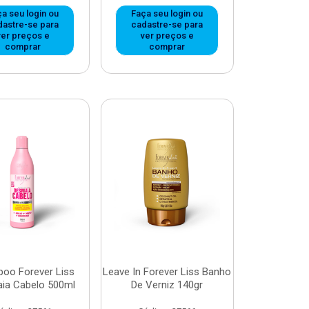
a seu login ou
Faça seu login ou
dastre-se para
cadastre-se para
ver preços e
ver preços e
comprar
comprar
oo Forever Liss
Leave In Forever Liss Banho
ia Cabelo 500ml
De Verniz 140gr