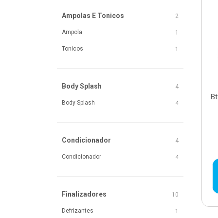
Ampolas E Tonicos
2
Ampola
1
Tonicos
1
Body Splash
4
Bt
Body Splash
4
Condicionador
4
Condicionador
4
Finalizadores
10
Defrizantes
1