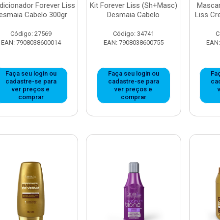
icionador Forever Liss
Kit Forever Liss (Sh+Masc)
Mascar
esmaia Cabelo 300gr
Desmaia Cabelo
Liss Cr
Código: 27569
Código: 34741
C
EAN: 7908038600014
EAN: 7908038600755
EAN:
Faça seu login ou
Faça seu login ou
Faç
cadastre-se para
cadastre-se para
ca
ver preços e
ver preços e
comprar
comprar