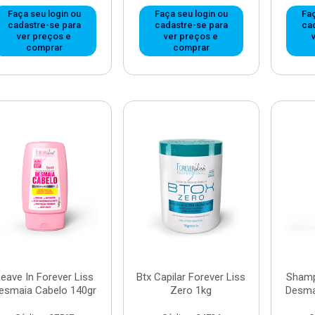
Faça seu login ou
Faça seu login ou
Faç
cadastre-se para
cadastre-se para
ca
ver preços e
ver preços e
comprar
comprar
eave In Forever Liss
Btx Capilar Forever Liss
Shamp
esmaia Cabelo 140gr
Zero 1kg
Desma