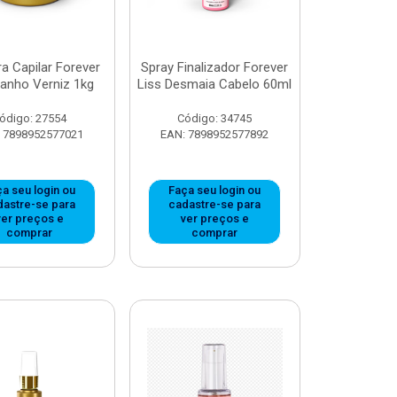
a Capilar Forever
Spray Finalizador Forever
Banho Verniz 1kg
Liss Desmaia Cabelo 60ml
ódigo: 27554
Código: 34745
 7898952577021
EAN: 7898952577892
a seu login ou
Faça seu login ou
dastre-se para
cadastre-se para
ver preços e
ver preços e
comprar
comprar