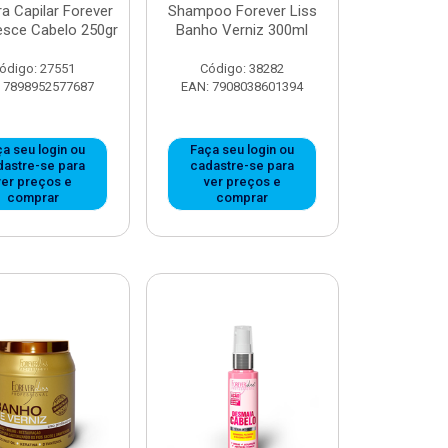
a Capilar Forever
Shampoo Forever Liss
esce Cabelo 250gr
Banho Verniz 300ml
ódigo: 27551
Código: 38282
 7898952577687
EAN: 7908038601394
a seu login ou
Faça seu login ou
dastre-se para
cadastre-se para
ver preços e
ver preços e
comprar
comprar