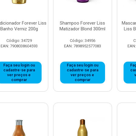
icionador Forever Liss
Shampoo Forever Liss
Mascar
Banho Verniz 200g
Matizador Blond 300ml
Liss 
Código: 34729
Código: 34956
C
EAN: 7908038604593
EAN: 7898952577083
EAN:
Faça seu login ou
Faça seu login ou
Faç
cadastre-se para
cadastre-se para
ca
ver preços e
ver preços e
comprar
comprar