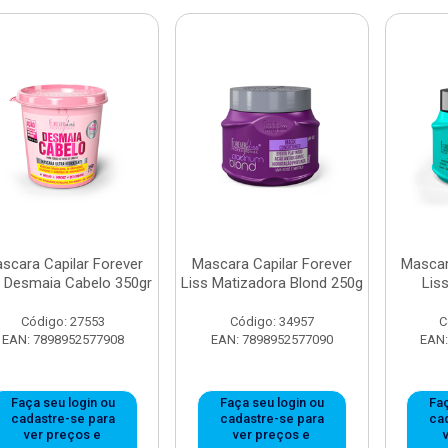
scara Capilar Forever
Mascara Capilar Forever
Mascar
s Desmaia Cabelo 350gr
Liss Matizadora Blond 250g
Lis
Código: 27553
Código: 34957
C
EAN: 7898952577908
EAN: 7898952577090
EAN:
Faça seu login ou
Faça seu login ou
Faç
cadastre-se para
cadastre-se para
ca
ver preços e
ver preços e