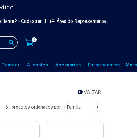
edido
|
cliente? - Cadastrar
Área do Representante
0
 Pentear
Alisantes
Acessorios
Fornecedores
Marc
VOLTAR
61 produtos ordenados por: