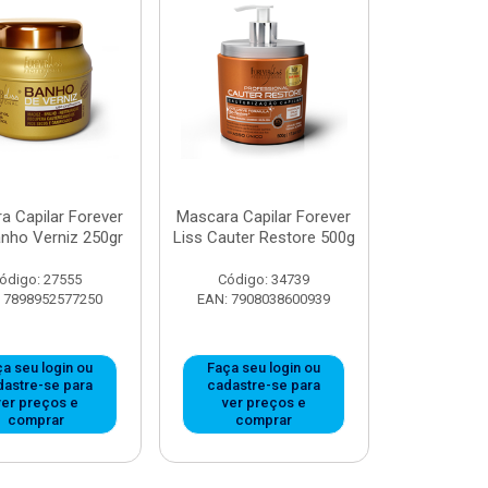
a Capilar Forever
Mascara Capilar Forever
anho Verniz 250gr
Liss Cauter Restore 500g
ódigo: 27555
Código: 34739
 7898952577250
EAN: 7908038600939
a seu login ou
Faça seu login ou
dastre-se para
cadastre-se para
ver preços e
ver preços e
comprar
comprar