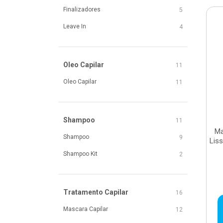
Finalizadores
5
Leave In
4
Oleo Capilar
11
Oleo Capilar
11
Shampoo
11
Ma
Shampoo
9
Lis
Shampoo Kit
2
Tratamento Capilar
16
Mascara Capilar
12