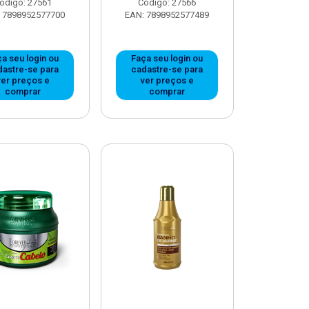
ódigo: 27561
Código: 27566
 7898952577700
EAN: 7898952577489
a seu login ou
Faça seu login ou
dastre-se para
cadastre-se para
ver preços e
ver preços e
comprar
comprar