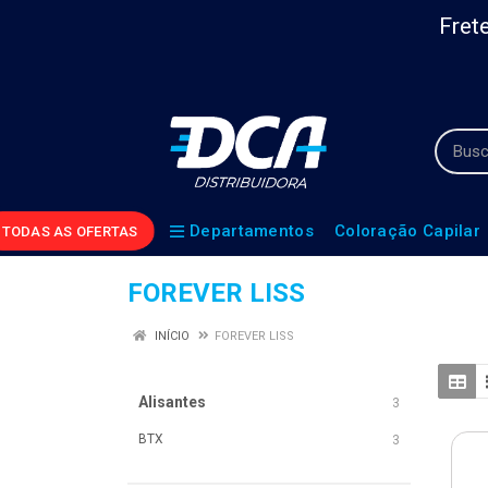
Frete
Departamentos
Coloração Capilar
TODAS AS OFERTAS
FOREVER LISS
INÍCIO
FOREVER LISS
Alisantes
3
BTX
3