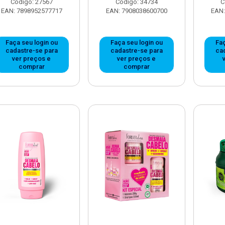
Código: 27567
Código: 34734
C
EAN: 7898952577717
EAN: 7908038600700
EAN:
Faça seu login ou
Faça seu login ou
Faç
cadastre-se para
cadastre-se para
ca
ver preços e
ver preços e
comprar
comprar