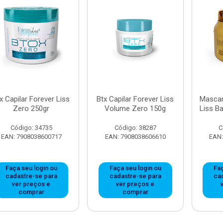
x Capilar Forever Liss
Btx Capilar Forever Liss
Mascar
Zero 250gr
Volume Zero 150g
Liss B
Código: 34735
Código: 38287
C
EAN: 7908038600717
EAN: 7908038606610
EAN:
Faça seu login ou
Faça seu login ou
Faç
cadastre-se para
cadastre-se para
ca
ver preços e
ver preços e
comprar
comprar