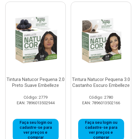
Tintura Natucor Pequena 2.0
Tintura Natucor Pequena 3.0
Preto Suave Embelleze
Castanho Escuro Embelleze
Código: 2779
Código: 2780
EAN: 7896013502944
EAN: 7896013502166
Faça seu login ou
Faça seu login ou
cadastre-se para
cadastre-se para
ver preços e
ver preços e
comprar
comprar