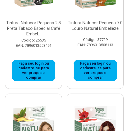
Tintura Natucor Pequena 2.8
Tintura Natucor Pequena 7.0
Preta Tabaco Especial Café
Louro Natural Embelleze
Embel...
Código: 37729
Código: 26535
EAN: 7896013508113
EAN: 7896013558491
Faça seu login ou
Faça seu login ou
cadastre-se para
cadastre-se para
ver preços e
ver preços e
comprar
comprar