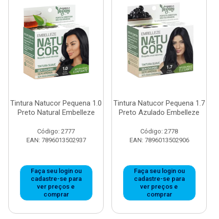
Tintura Natucor Pequena 1.0
Tintura Natucor Pequena 1.7
Preto Natural Embelleze
Preto Azulado Embelleze
Código: 2777
Código: 2778
EAN: 7896013502937
EAN: 7896013502906
Faça seu login ou
Faça seu login ou
cadastre-se para
cadastre-se para
ver preços e
ver preços e
comprar
comprar