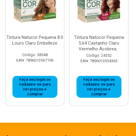
Tintura Natucor Pequena 8.0
Tintura Natucor Pequena
Louro Claro Embelleze
5.64 Castanho Claro
Vermelho Acobrea...
Código: 38548
Código: 24352
EAN: 7896013567196
EAN: 7896013554363
Faça seu login ou
Faça seu login ou
cadastre-se para
cadastre-se para
ver preços e
ver preços e
comprar
comprar