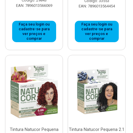
Código: 29843
Código: 33553
EAN: 7896013566069
EAN: 7896013564454
Faça seu login ou
Faça seu login ou
cadastre-se para
cadastre-se para
ver preços e
ver preços e
comprar
comprar
Tintura Natucor Pequena
Tintura Natucor Pequena 2.1