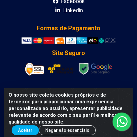
Facebook
Linkedin
Formas de Pagamento
Site Seguro
O nosso site coleta cookies próprios e de
DCA DISTRIBUIDORA DE COSMETICOS LTDA - AV DEPUTADO
terceiros para proporcionar uma experiência
LUIS EDUARDO MAGALHAES, Humildes, Feira de Santana/BA
personalizada ao usuário, apresentar publicidade
- CEP 44135-000 - CNPJ: 31.912.909/0001-40
relevante de acordo com o seu perfil e melhorar a
qualidade do nosso site.
Aceitar
Negar não essenciais