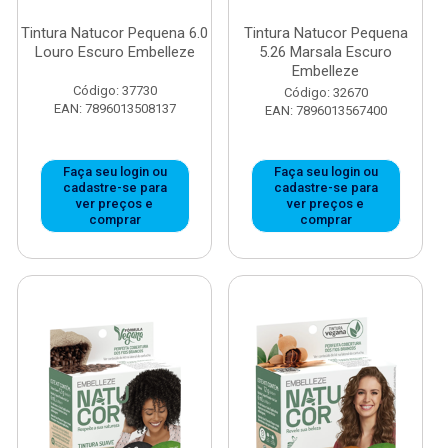
Tintura Natucor Pequena 6.0
Tintura Natucor Pequena
Louro Escuro Embelleze
5.26 Marsala Escuro
Embelleze
Código: 37730
Código: 32670
EAN: 7896013508137
EAN: 7896013567400
Faça seu login ou
Faça seu login ou
cadastre-se para
cadastre-se para
ver preços e
ver preços e
comprar
comprar