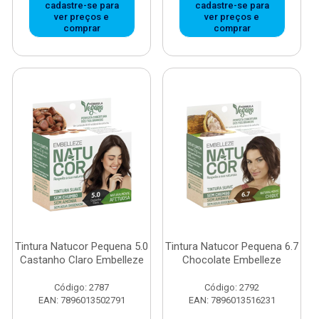
cadastre-se para
cadastre-se para
ver preços e
ver preços e
comprar
comprar
Tintura Natucor Pequena 5.0
Tintura Natucor Pequena 6.7
Castanho Claro Embelleze
Chocolate Embelleze
Código: 2787
Código: 2792
EAN: 7896013502791
EAN: 7896013516231