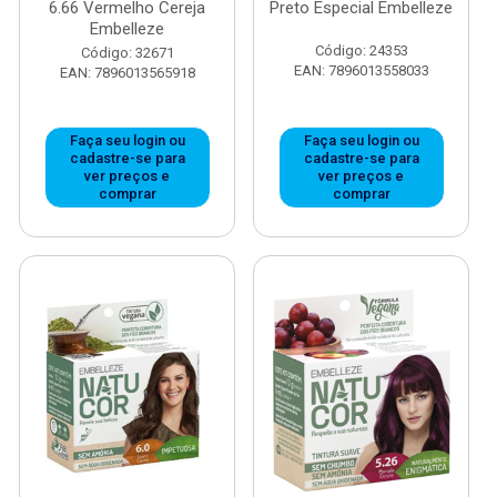
6.66 Vermelho Cereja
Preto Especial Embelleze
Embelleze
Código: 24353
Código: 32671
EAN: 7896013558033
EAN: 7896013565918
Faça seu login ou
Faça seu login ou
cadastre-se para
cadastre-se para
ver preços e
ver preços e
comprar
comprar