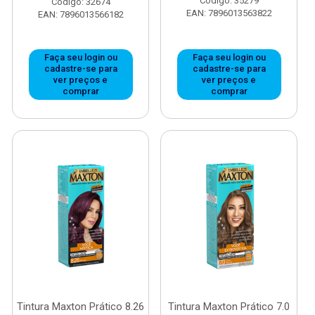
Código: 35279
Código: 32674
EAN: 7896013563822
EAN: 7896013566182
Faça seu login ou
Faça seu login ou
cadastre-se para
cadastre-se para
ver preços e
ver preços e
comprar
comprar
Tintura Maxton Prático 8.26
Tintura Maxton Prático 7.0