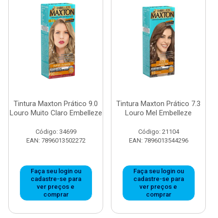
Tintura Maxton Prático 9.0
Tintura Maxton Prático 7.3
Louro Muito Claro Embelleze
Louro Mel Embelleze
Código: 34699
Código: 21104
EAN: 7896013502272
EAN: 7896013544296
Faça seu login ou
Faça seu login ou
cadastre-se para
cadastre-se para
ver preços e
ver preços e
comprar
comprar