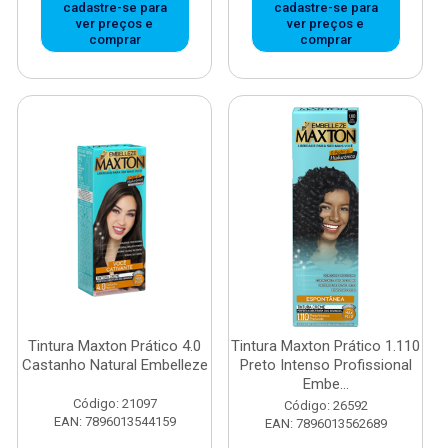
cadastre-se para
cadastre-se para
ver preços e
ver preços e
comprar
comprar
Tintura Maxton Prático 4.0
Tintura Maxton Prático 1.110
Castanho Natural Embelleze
Preto Intenso Profissional
Embe...
Código: 21097
Código: 26592
EAN: 7896013544159
EAN: 7896013562689