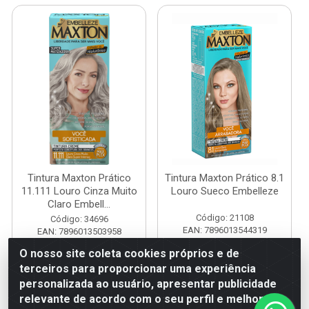
Tintura Maxton Prático
Tintura Maxton Prático 8.1
11.111 Louro Cinza Muito
Louro Sueco Embelleze
Claro Embell...
Código: 21108
Código: 34696
EAN: 7896013544319
EAN: 7896013503958
O nosso site coleta cookies próprios e de
terceiros para proporcionar uma experiência
Faça seu login ou
Faça seu login ou
personalizada ao usuário, apresentar publicidade
cadastre-se para
cadastre-se para
ver preços e
ver preços e
relevante de acordo com o seu perfil e melhorar a
comprar
comprar