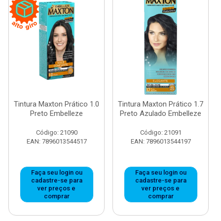
Tintura Maxton Prático 1.0
Tintura Maxton Prático 1.7
Preto Embelleze
Preto Azulado Embelleze
Código: 21090
Código: 21091
EAN: 7896013544517
EAN: 7896013544197
Faça seu login ou
Faça seu login ou
cadastre-se para
cadastre-se para
ver preços e
ver preços e
comprar
comprar