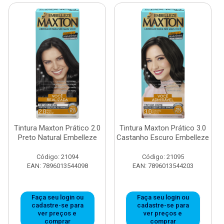
Tintura Maxton Prático 2.0
Tintura Maxton Prático 3.0
Preto Natural Embelleze
Castanho Escuro Embelleze
Código: 21094
Código: 21095
EAN: 7896013544098
EAN: 7896013544203
Faça seu login ou
Faça seu login ou
cadastre-se para
cadastre-se para
ver preços e
ver preços e
comprar
comprar