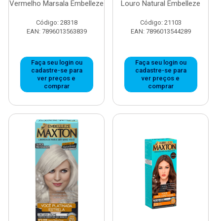
Vermelho Marsala Embelleze
Louro Natural Embelleze
Código: 28318
Código: 21103
EAN: 7896013563839
EAN: 7896013544289
Faça seu login ou
Faça seu login ou
cadastre-se para
cadastre-se para
ver preços e
ver preços e
comprar
comprar