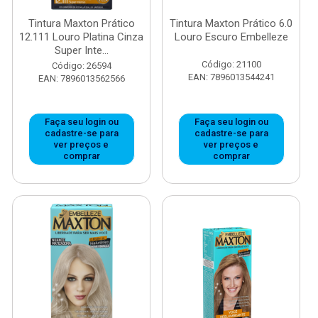
Tintura Maxton Prático
Tintura Maxton Prático 6.0
12.111 Louro Platina Cinza
Louro Escuro Embelleze
Super Inte...
Código: 21100
Código: 26594
EAN: 7896013544241
EAN: 7896013562566
Faça seu login ou
Faça seu login ou
cadastre-se para
cadastre-se para
ver preços e
ver preços e
comprar
comprar