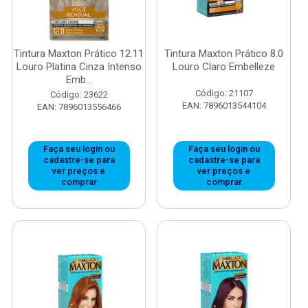
Tintura Maxton Prático 12.11
Tintura Maxton Prático 8.0
Louro Platina Cinza Intenso
Louro Claro Embelleze
Emb...
Código: 21107
Código: 23622
EAN: 7896013544104
EAN: 7896013556466
Faça seu login ou
Faça seu login ou
cadastre-se para
cadastre-se para
ver preços e
ver preços e
comprar
comprar