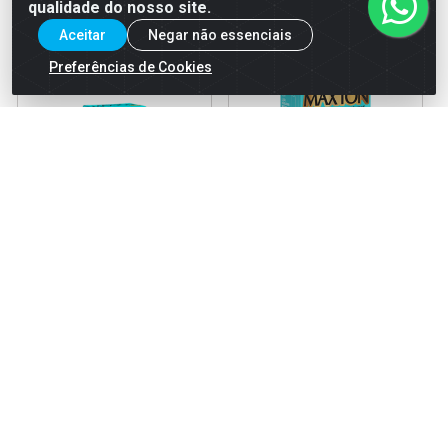
qualidade do nosso site.
Aceitar
Negar não essenciais
Preferências de Cookies
Tintura Maxton Prático 6.1
Tintura Maxton Prático 5.74
Louro Cinza Escuro
Chocolate Intenso
Embelleze
Acobreado Embe...
Código: 32816
Código: 23975
EAN: 7896013553021
EAN: 7896013557159
Faça seu login ou
Faça seu login ou