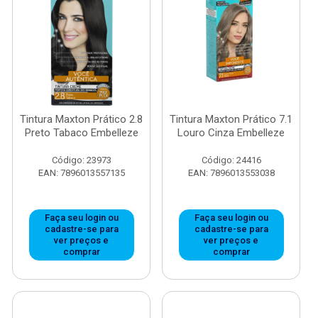
Tintura Maxton Prático 2.8
Tintura Maxton Prático 7.1
Preto Tabaco Embelleze
Louro Cinza Embelleze
Código: 23973
Código: 24416
EAN: 7896013557135
EAN: 7896013553038
Faça seu login ou
Faça seu login ou
cadastre-se para
cadastre-se para
ver preços e
ver preços e
comprar
comprar