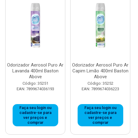
Odorizador Aerosol Puro Ar
Odorizador Aerosol Puro Ar
Lavanda 400ml Baston
Capim Limão 400ml Baston
Above
Above
Código: 35251
Código: 35252
EAN: 7899674036193
EAN: 7899674036223
Faça seu login ou
Faça seu login ou
cadastre-se para
cadastre-se para
ver preços e
ver preços e
comprar
comprar