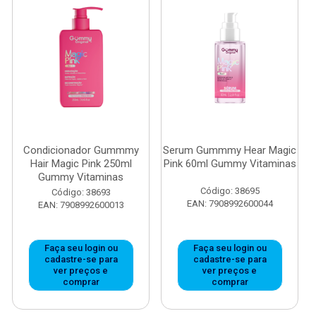
Condicionador Gummmy
Serum Gummmy Hear Magic
Hair Magic Pink 250ml
Pink 60ml Gummy Vitaminas
Gummy Vitaminas
Código: 38695
Código: 38693
EAN: 7908992600044
EAN: 7908992600013
Faça seu login ou
Faça seu login ou
cadastre-se para
cadastre-se para
ver preços e
ver preços e
comprar
comprar