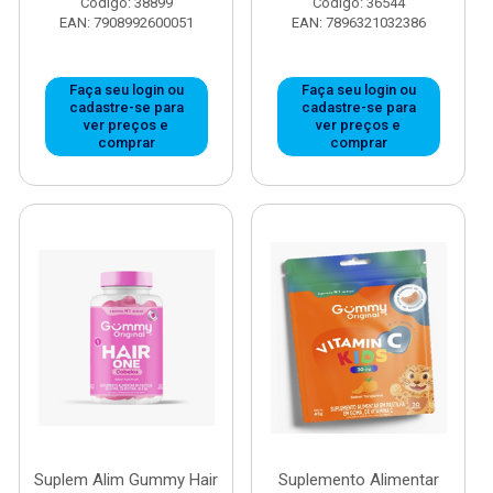
Código: 38899
Código: 36544
EAN: 7908992600051
EAN: 7896321032386
Faça seu login ou
Faça seu login ou
cadastre-se para
cadastre-se para
ver preços e
ver preços e
comprar
comprar
Suplem Alim Gummy Hair
Suplemento Alimentar