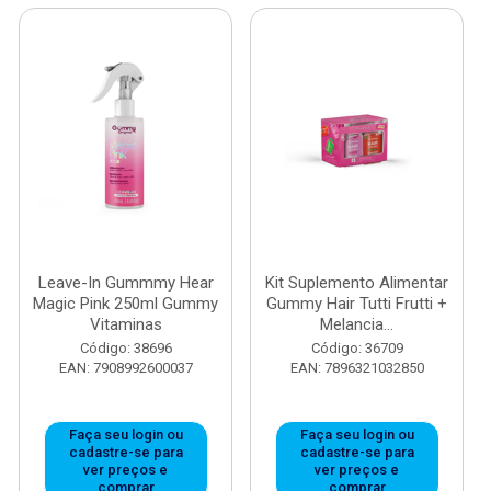
Leave-In Gummmy Hear
Kit Suplemento Alimentar
Magic Pink 250ml Gummy
Gummy Hair Tutti Frutti +
Vitaminas
Melancia...
Código: 38696
Código: 36709
EAN: 7908992600037
EAN: 7896321032850
Faça seu login ou
Faça seu login ou
cadastre-se para
cadastre-se para
ver preços e
ver preços e
comprar
comprar