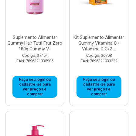
Suplemento Alimentar
Kit Suplemento Alimentar
Gummy Hair Tutti Frut Zero
Gummy Vitamina C+
180g Gummy V...
Vitamina D C/2 ...
Código: 37454
Código: 36708
EAN: 7896321035905
EAN: 7896321033222
Faça seu login ou
Faça seu login ou
cadastre-se para
cadastre-se para
ver preços e
ver preços e
comprar
comprar