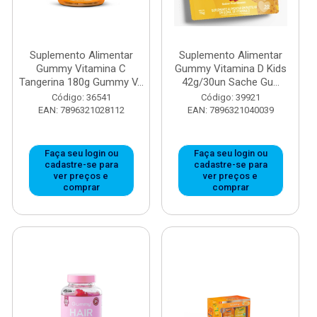
Suplemento Alimentar
Suplemento Alimentar
Gummy Vitamina C
Gummy Vitamina D Kids
Tangerina 180g Gummy V...
42g/30un Sache Gu...
Código: 36541
Código: 39921
EAN: 7896321028112
EAN: 7896321040039
Faça seu login ou
Faça seu login ou
cadastre-se para
cadastre-se para
ver preços e
ver preços e
comprar
comprar