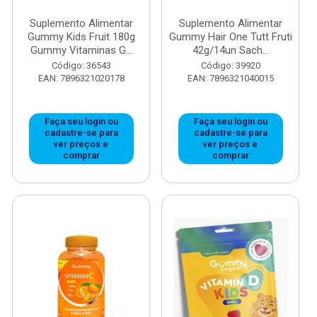
Suplemento Alimentar
Suplemento Alimentar
Gummy Kids Fruit 180g
Gummy Hair One Tutt Fruti
Gummy Vitaminas G...
42g/14un Sach...
Código: 36543
Código: 39920
EAN: 7896321020178
EAN: 7896321040015
Faça seu login ou
Faça seu login ou
cadastre-se para
cadastre-se para
ver preços e
ver preços e
comprar
comprar