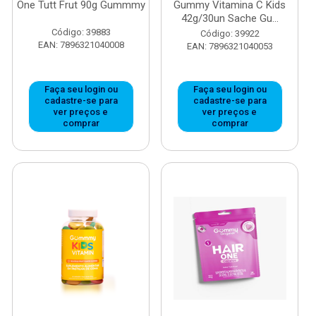
One Tutt Frut 90g Gummmy
Gummy Vitamina C Kids
42g/30un Sache Gu...
Código: 39883
Código: 39922
EAN: 7896321040008
EAN: 7896321040053
Faça seu login ou
Faça seu login ou
cadastre-se para
cadastre-se para
ver preços e
ver preços e
comprar
comprar