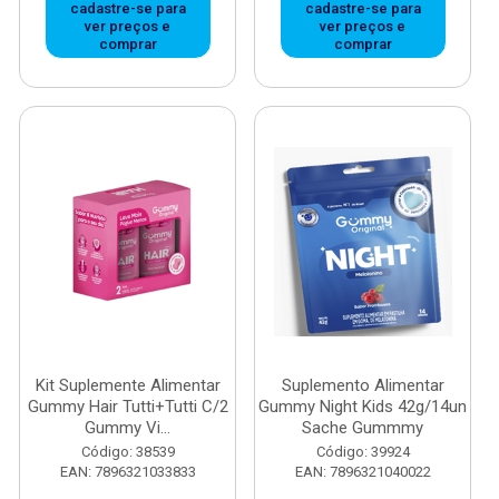
cadastre-se para
cadastre-se para
ver preços e
ver preços e
comprar
comprar
Kit Suplemente Alimentar
Suplemento Alimentar
Gummy Hair Tutti+Tutti C/2
Gummy Night Kids 42g/14un
Gummy Vi...
Sache Gummmy
Código: 38539
Código: 39924
EAN: 7896321033833
EAN: 7896321040022