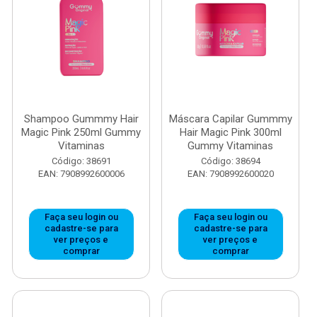
Shampoo Gummmy Hair
Máscara Capilar Gummmy
Magic Pink 250ml Gummy
Hair Magic Pink 300ml
Vitaminas
Gummy Vitaminas
Código: 38691
Código: 38694
EAN: 7908992600006
EAN: 7908992600020
Faça seu login ou
Faça seu login ou
cadastre-se para
cadastre-se para
ver preços e
ver preços e
comprar
comprar