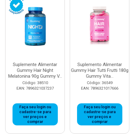
Suplemente Alimentar
Suplemento Alimentar
Gummy Hair Night
Gummy Hair Tutti Frutti 180g
Melatonina 90g Gummy V...
Gummy Vita...
Código: 38510
Código: 36549
EAN: 7896321037237
EAN: 7896321017666
Faça seu login ou
Faça seu login ou
cadastre-se para
cadastre-se para
ver preços e
ver preços e
comprar
comprar