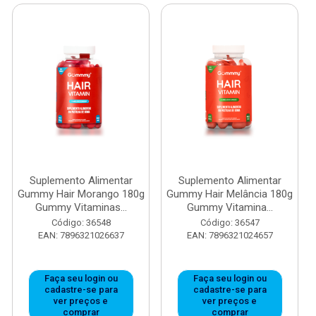
Suplemento Alimentar
Suplemento Alimentar
Gummy Hair Morango 180g
Gummy Hair Melância 180g
Gummy Vitaminas...
Gummy Vitamina...
Código: 36548
Código: 36547
EAN: 7896321026637
EAN: 7896321024657
Faça seu login ou
Faça seu login ou
cadastre-se para
cadastre-se para
ver preços e
ver preços e
comprar
comprar