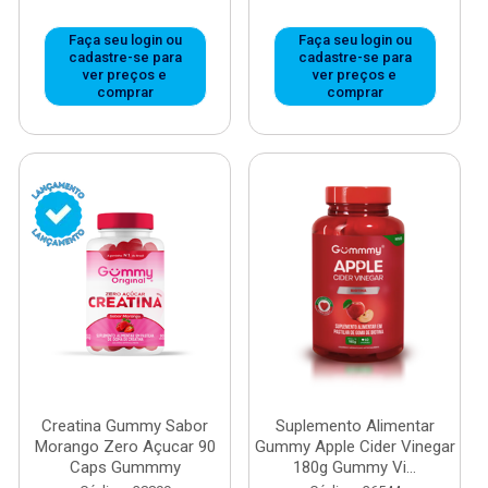
Faça seu login ou
Faça seu login ou
cadastre-se para
cadastre-se para
ver preços e
ver preços e
comprar
comprar
Creatina Gummy Sabor
Suplemento Alimentar
Morango Zero Açucar 90
Gummy Apple Cider Vinegar
Caps Gummmy
180g Gummy Vi...