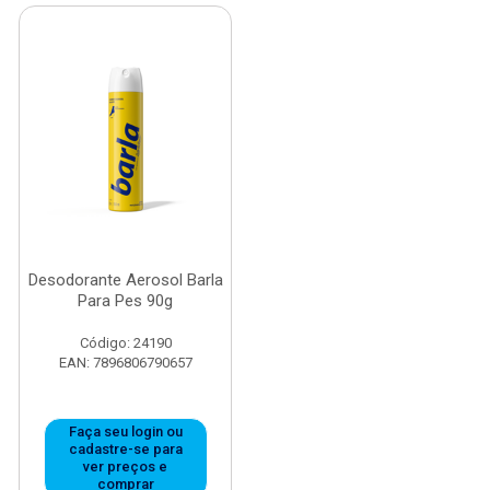
Desodorante Aerosol Barla
Para Pes 90g
Código: 24190
EAN: 7896806790657
Faça seu login ou
cadastre-se para
ver preços e
comprar