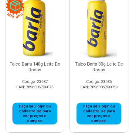
Talco Barla 140g Leite De
Talco Barla 80g Leite De
Rosas
Rosas
Código: 23587
Código: 23586
EAN: 7896806700076
EAN: 7896806700069
Faça seu login ou
Faça seu login ou
cadastre-se para
cadastre-se para
ver preços e
ver preços e
comprar
comprar