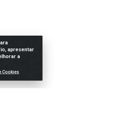
para
io, apresentar
elhorar a
e Cookies