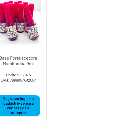
Base Fortalecedora
Nutribomba 9ml
Código: 32875
EAN: 7898967642004
Faça seu login ou
cadastre-se para
ver preços e
comprar