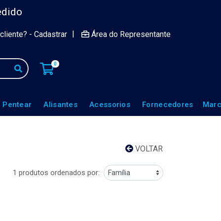
edido
|
cliente? - Cadastrar
Área do Representante
0
 Pentear
Alisantes
Acessorios
Fornecedores
Marc
VOLTAR
1 produtos ordenados por: