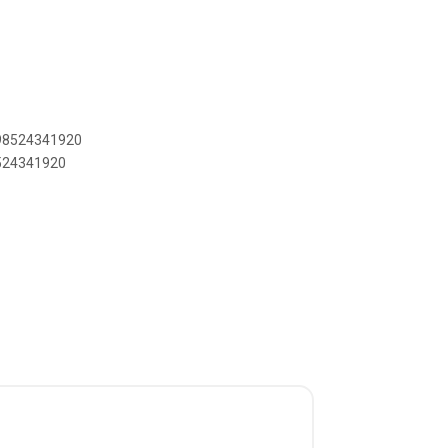
898524341920
8524341920