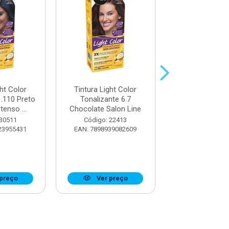
ght Color
Tintura Light Color
Tintura Light
1.110 Preto
Tonalizante 6.7
Tonalizante 7.
tenso ...
Chocolate Salon Line
Natural Salon
 30511
Código: 22413
Código: 22
23955431
EAN: 7898939082609
EAN: 7898939
preço
Ver preço
Ver pr