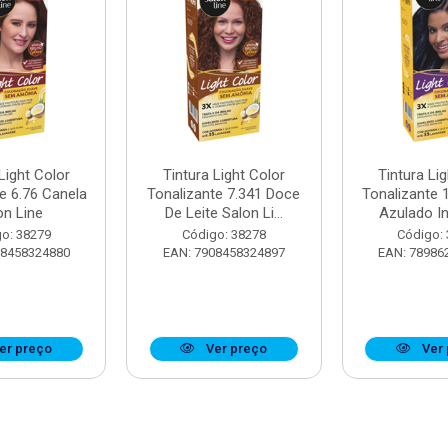
Light Color
Tintura Light Color
Tintura Li
e 6.76 Canela
Tonalizante 7.341 Doce
Tonalizante 
on Line
De Leite Salon Li...
Azulado In
o: 38279
Código: 38278
Código:
08458324880
EAN: 7908458324897
EAN: 78986
er preço
Ver preço
Ver 