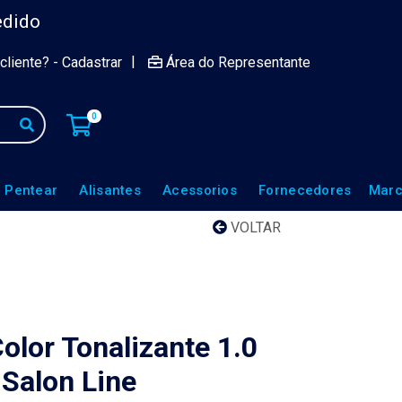
edido
|
cliente? - Cadastrar
Área do Representante
0
 Pentear
Alisantes
Acessorios
Fornecedores
Marc
VOLTAR
Color Tonalizante 1.0
 Salon Line