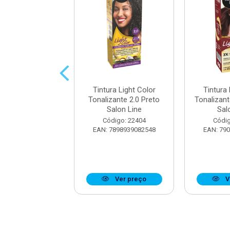
ra Light Color
Tintura Light Color
Tintura 
zante 7.0 Louro
Tonalizante 2.0 Preto
Tonalizant
al Salon Line
Salon Line
Sal
digo: 22409
Código: 22404
Códig
7898939082593
EAN: 7898939082548
EAN: 79
Ver preço
Ver preço
V