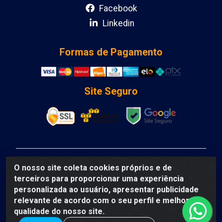
Facebook
Linkedin
Formas de Pagamento
Site Seguro
DCA DISTRIBUIDORA DE COSMETICOS LTDA - AV
O nosso site coleta cookies próprios e de
DEPUTADO LUIS EDUARDO MAGALHAES, Humildes,
terceiros para proporcionar uma experiência
Feira de Santana/BA - CEP 44135-000 - CNPJ:
personalizada ao usuário, apresentar publicidade
31.912.909/0001-40
relevante de acordo com o seu perfil e melhorar a
qualidade do nosso site.