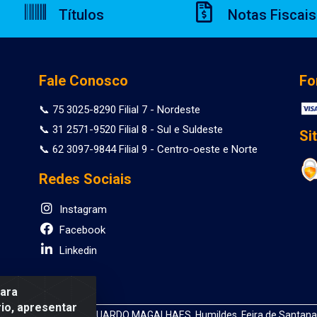
Títulos
Notas Fiscais
Fale Conosco
Fo
📞 75 3025-8290 Filial 7 - Nordeste
📞 31 2571-9520 Filial 8 - Sul e Suldeste
Si
📞 62 3097-9844 Filial 9 - Centro-oeste e Norte
Redes Sociais
Instagram
Facebook
Linkedin
para
io, apresentar
 DEPUTADO LUIS EDUARDO MAGALHAES, Humildes, Feira de Santana/B