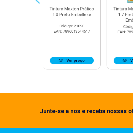
 Maxton Prático
Tintura Maxton Prático
Tintura M
astanho Claro
1.0 Preto Embelleze
1.7 Pre
Embelleze
Emb
Código: 21090
digo: 21099
Códig
EAN: 7896013544517
7896013544210
EAN: 78
Ver preço
Ver preço
V
Junte-se a nos e receba nossas of