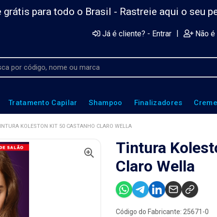
 grátis para todo o Brasil -
Rastreie aqui o seu p
|
Já é cliente? - Entrar
Não é 
Tratamento Capilar
Shampoo
Finalizadores
Creme
INTURA KOLESTON KIT 50 CASTANHO CLARO WELLA
Tintura Kolest
Claro Wella
Código do Fabricante: 25671-0