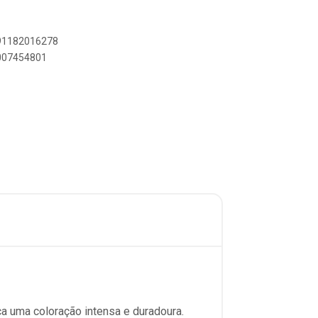
891182016278
1007454801
ca uma coloração intensa e duradoura.