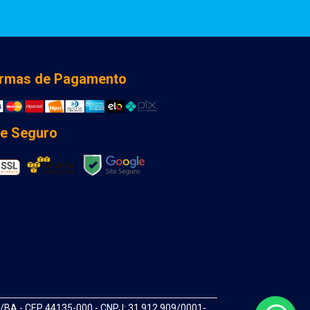
rmas de Pagamento
te Seguro
A - CEP 44135-000 - CNPJ: 31.912.909/0001-