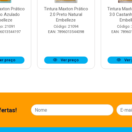
axton Prático
Tintura Maxton Prático
Tintura Maxt
to Azulado
2.0 Preto Natural
3.0 Castan
elleze
Embelleze
Embel
o: 21091
Código: 21094
Código:
96013544197
EAN: 7896013544098
EAN: 78960
er preço
Ver preço
Ver 
ertas!