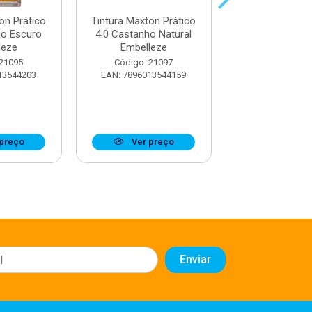
on Prático
Tintura Maxton Prático
Tintura Maxton
ho Escuro
4.0 Castanho Natural
5.0 Castanho
leze
Embelleze
Embellez
 21095
Código: 21097
Código: 21
13544203
EAN: 7896013544159
EAN: 7896013
preço
Ver preço
Ver pr