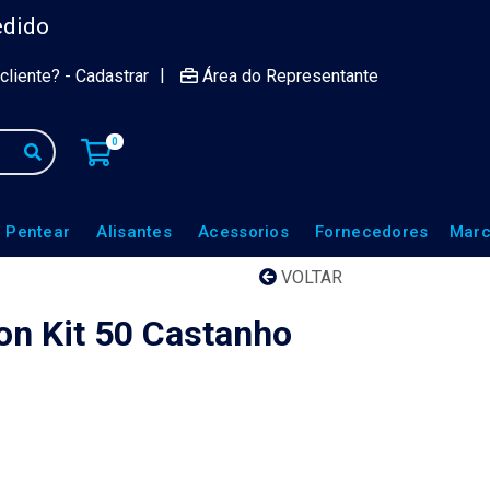
edido
|
cliente? - Cadastrar
Área do Representante
0
 Pentear
Alisantes
Acessorios
Fornecedores
Marc
VOLTAR
on Kit 50 Castanho