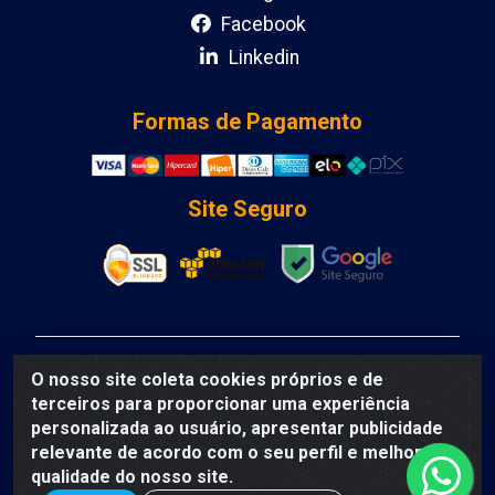
Facebook
Linkedin
Formas de Pagamento
Site Seguro
DCA DISTRIBUIDORA DE COSMETICOS LTDA - AV
O nosso site coleta cookies próprios e de
DEPUTADO LUIS EDUARDO MAGALHAES, Humildes,
terceiros para proporcionar uma experiência
Feira de Santana/BA - CEP 44135-000 - CNPJ:
personalizada ao usuário, apresentar publicidade
31.912.909/0001-40
relevante de acordo com o seu perfil e melhorar a
qualidade do nosso site.