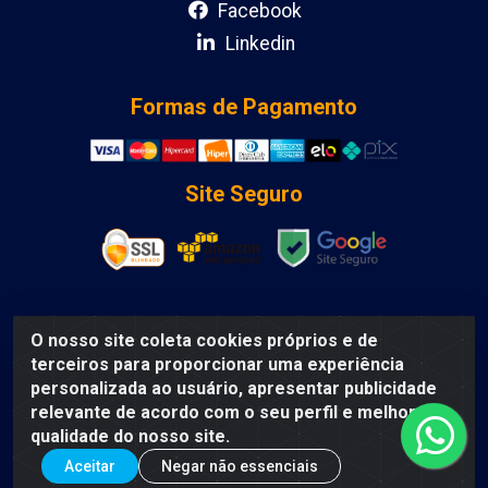
Facebook
Linkedin
Formas de Pagamento
Site Seguro
O nosso site coleta cookies próprios e de
DCA DISTRIBUIDORA DE COSMETICOS LTDA - AV
terceiros para proporcionar uma experiência
DEPUTADO LUIS EDUARDO MAGALHAES, Humildes,
personalizada ao usuário, apresentar publicidade
Feira de Santana/BA - CEP 44135-000 - CNPJ:
relevante de acordo com o seu perfil e melhorar a
31.912.909/0001-40
qualidade do nosso site.
Aceitar
Negar não essenciais