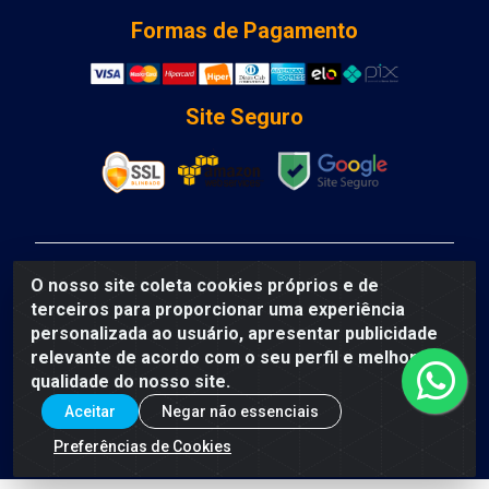
Formas de Pagamento
Site Seguro
DCA DISTRIBUIDORA DE COSMETICOS LTDA - AV
O nosso site coleta cookies próprios e de
DEPUTADO LUIS EDUARDO MAGALHAES, Humildes,
terceiros para proporcionar uma experiência
Feira de Santana/BA - CEP 44135-000 - CNPJ:
personalizada ao usuário, apresentar publicidade
31.912.909/0001-40
relevante de acordo com o seu perfil e melhorar a
qualidade do nosso site.
Aceitar
Negar não essenciais
Preferências de Cookies