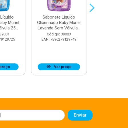
Líquido
Sabonete Líquido
Sabonete Lí
Baby Muriel
Glicerinado Baby Muriel
Glicerinado Bab
vula 25...
Lavanda Sem Válvula...
Rosa Com Válvu
 39001
Código: 39003
Código: 38
79129725
EAN: 7896279129749
EAN: 7896279
preço
Ver preço
Ver pr