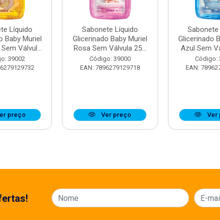
te Líquido
Sabonete Líquido
Sabonete 
o Baby Muriel
Glicerinado Baby Muriel
Glicerinado 
Sem Válvul...
Rosa Sem Válvula 25...
Azul Sem Vál
o: 39002
Código: 39000
Código:
96279129732
EAN: 7896279129718
EAN: 78962
er preço
Ver preço
Ver 
ertas!