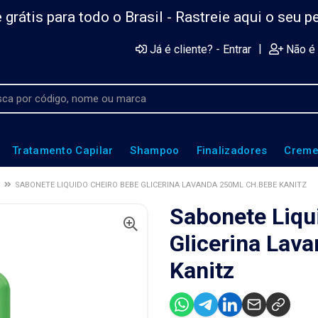
 grátis para todo o Brasil -
Rastreie aqui o seu p
|
Já é cliente? - Entrar
Não é 
Tratamento Capilar
Shampoo
Finalizadores
Creme
SABONETE LIQUIDO CHEIRO BEBE GLICERINA LAVANDA 250ML CH.BEBE KANITZ
Sabonete Liqu
Glicerina Lav
Kanitz