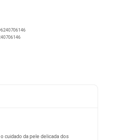
896240706146
6240706146
 o cuidado da pele delicada dos