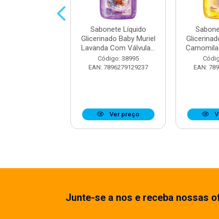
nete Líquido
Sabonete Líquido
Sabone
nado Baby Muriel
Glicerinado Baby Muriel
Glicerinad
m Válvula 50...
Lavanda Com Válvula...
Camomila 
digo: 38996
Código: 38995
Códig
7896279129305
EAN: 7896279129237
EAN: 78
Ver preço
Ver preço
V
Junte-se a nos e receba nossas of