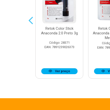
k Color Stick
Retok Color Stick
Retok C
nda 7.0 Loiro
Anaconda 2.0 Preto 3g
Anaconda 
Medio 3g
Me
Código: 28371
digo: 28378
Códig
EAN: 7891239026373
7891239026434
EAN: 78
Ver preço
Ver preço
V