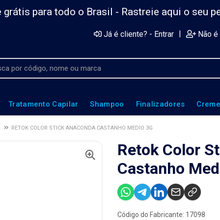
 grátis para todo o Brasil -
Rastreie aqui o seu p
|
Já é cliente? - Entrar
Não é 
Tratamento Capilar
Shampoo
Finalizadores
Creme
RETOK COLOR STICK ANACONDA CASTANHO MEDIO 3G
Retok Color S
Castanho Med
Código do Fabricante: 17098