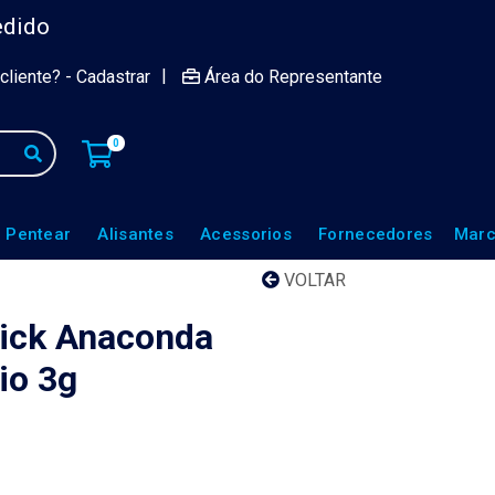
edido
|
cliente? - Cadastrar
Área do Representante
0
 Pentear
Alisantes
Acessorios
Fornecedores
Marc
VOLTAR
tick Anaconda
io 3g