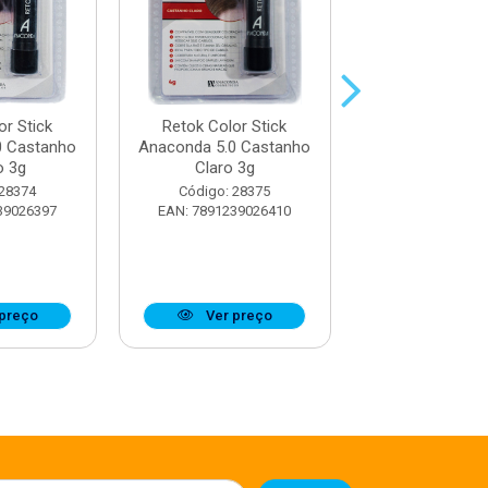
or Stick
Retok Color Stick
Retok Color 
0 Castanho
Anaconda 5.0 Castanho
Anaconda 7.0
o 3g
Claro 3g
Medio 3
 28374
Código: 28375
Código: 28
39026397
EAN: 7891239026410
EAN: 7891239
preço
Ver preço
Ver pr