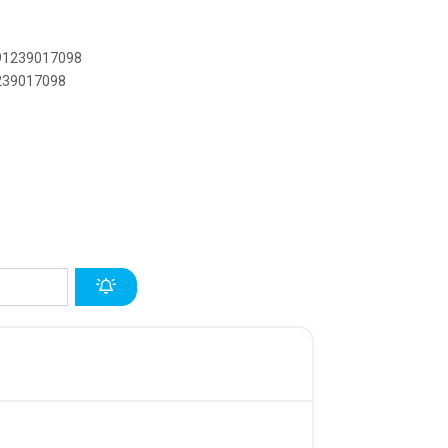
891239017098
1239017098