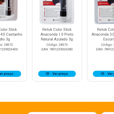
olor Stick
Retok Color Stick
Retok Col
4.0 Castanho
Anaconda 1.0 Preto
Anaconda 3.
dio 3g
Natural Azulado 3g
Escur
o: 28372
Código: 28373
Código:
91239026403
EAN: 7891239026380
EAN: 78912
er preço
Ver preço
Ver 