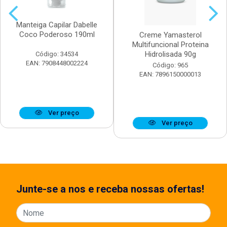
Manteiga Capilar Dabelle
Coco Poderoso 190ml
Creme Yamasterol
Multifuncional Proteina
Hidrolisada 90g
Código: 34534
EAN: 7908448002224
Código: 965
EAN: 7896150000013
Ver preço
Ver preço
Junte-se a nos e receba nossas ofertas!