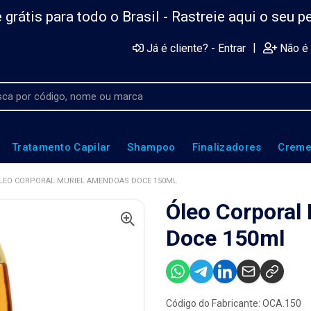
 grátis para todo o Brasil -
Rastreie aqui o seu p
|
Já é cliente? - Entrar
Não é 
Tratamento Capilar
Shampoo
Finalizadores
Creme
LEO CORPORAL MURIEL AMENDOAS DOCE 150ML
Óleo Corporal
Doce 150ml
Código do Fabricante: OCA.150