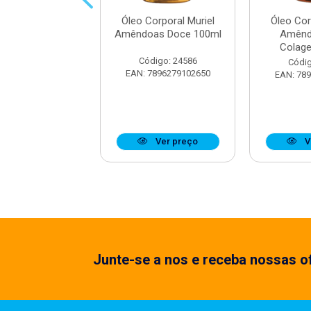
orporal Muriel
Óleo Corporal Muriel
Óleo Cor
oco 100ml
Amêndoas Doce 100ml
Amênd
Colag
digo: 25152
Código: 24586
Códig
7896279114103
EAN: 7896279102650
EAN: 78
Ver preço
Ver preço
V
Junte-se a nos e receba nossas of