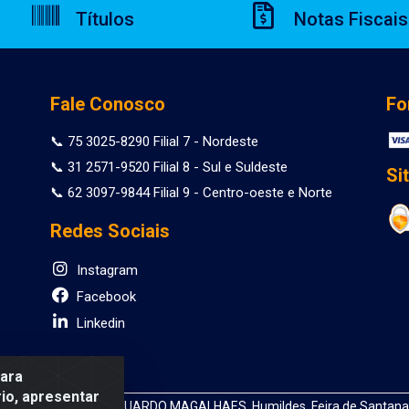
Títulos
Notas Fiscais
Fale Conosco
Fo
📞 75 3025-8290 Filial 7 - Nordeste
📞 31 2571-9520 Filial 8 - Sul e Suldeste
Si
📞 62 3097-9844 Filial 9 - Centro-oeste e Norte
Redes Sociais
Instagram
Facebook
Linkedin
para
io, apresentar
 DEPUTADO LUIS EDUARDO MAGALHAES, Humildes, Feira de Santana/B