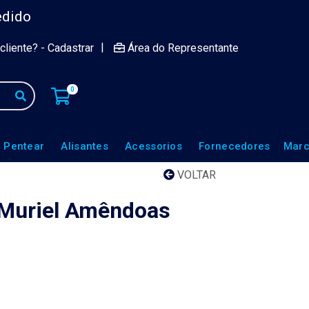
edido
|
cliente? - Cadastrar
Área do Representante
0
 Pentear
Alisantes
Acessorios
Fornecedores
Marc
VOLTAR
 Muriel Amêndoas