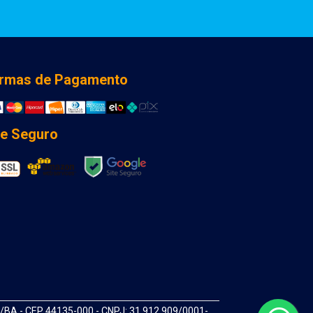
rmas de Pagamento
te Seguro
A - CEP 44135-000 - CNPJ: 31.912.909/0001-