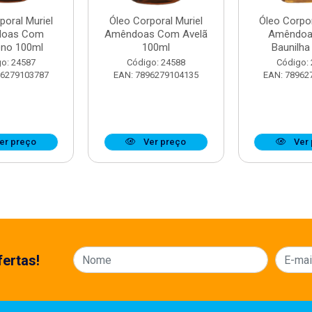
poral Muriel
Óleo Corporal Muriel
Óleo Corpor
oas Com
Amêndoas Com Avelã
Amêndo
eno 100ml
100ml
Baunilha
o: 24587
Código: 24588
Código:
96279103787
EAN: 7896279104135
EAN: 78962
er preço
Ver preço
Ver 
ertas!