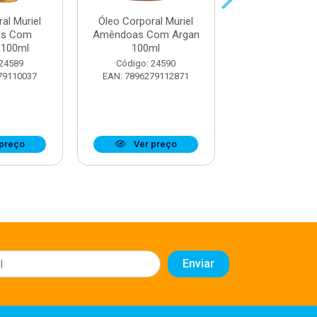
al Muriel
Óleo Corporal Muriel
Óleo Corporal
as Com
Amêndoas Com Argan
Coco 100
 100ml
100ml
Código: 25
 24589
Código: 24590
EAN: 7896279
79110037
EAN: 7896279112871
preço
Ver preço
Ver pr