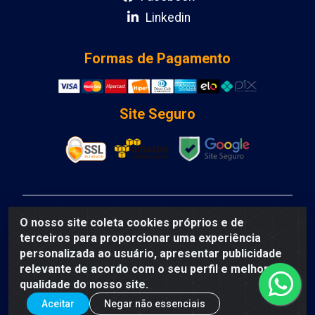
Linkedin
Formas de Pagamento
Site Seguro
DCA DISTRIBUIDORA DE COSMETICOS LTDA - AV
O nosso site coleta cookies próprios e de
DEPUTADO LUIS EDUARDO MAGALHAES, Humildes,
terceiros para proporcionar uma experiência
Feira de Santana/BA - CEP 44135-000 - CNPJ:
personalizada ao usuário, apresentar publicidade
31.912.909/0001-40
relevante de acordo com o seu perfil e melhorar a
qualidade do nosso site.
Aceitar
Negar não essenciais