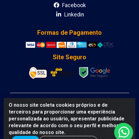
Facebook
Linkedin
Formas de Pagamento
Site Seguro
DCA DISTRIBUIDORA DE COSMETICOS LTDA - AV
O nosso site coleta cookies próprios e de
DEPUTADO LUIS EDUARDO MAGALHAES, Humildes,
terceiros para proporcionar uma experiência
Feira de Santana/BA - CEP 44135-000 - CNPJ:
personalizada ao usuário, apresentar publicidade
31.912.909/0001-40
relevante de acordo com o seu perfil e melhorar a
qualidade do nosso site.