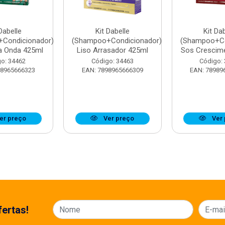
Dabelle
Kit Dabelle
Kit Da
Condicionador)
(Shampoo+Condicionador)
(Shampoo+Co
a Onda 425ml
Liso Arrasador 425ml
Sos Crescim
o: 34462
Código: 34463
Código:
98965666323
EAN: 7898965666309
EAN: 78989
er preço
Ver preço
Ver 
ertas!