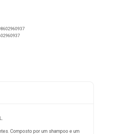
898602960937
8602960937
L.
rantes. Composto por um shampoo e um