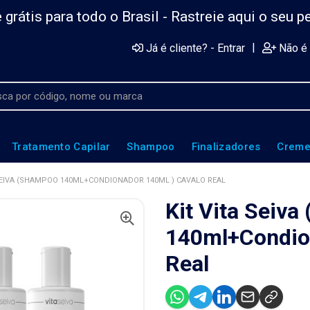
 grátis para todo o Brasil -
Rastreie aqui o seu p
|
Já é cliente? - Entrar
Não é 
Tratamento Capilar
Shampoo
Finalizadores
Creme
 SEIVA (SHAMPOO 140ML+CONDIONADOR 140ML ) CAVALO REAL
Kit Vita Seiv
140ml+Condion
Real