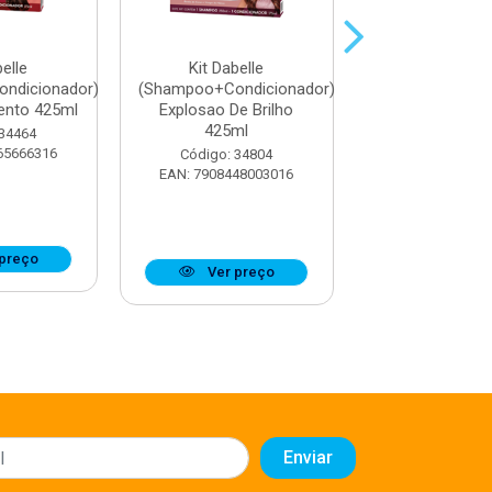
belle
Kit Dabelle
Kit Dabel
ndicionador)
(Shampoo+Condicionador)
(Shampoo+Cond
ento 425ml
Explosao De Brilho
Cronograma Pe
425ml
425m...
 34464
65666316
Código: 34804
Código: 34
EAN: 7908448003016
EAN: 7908448
preço
Ver preço
Ver pr