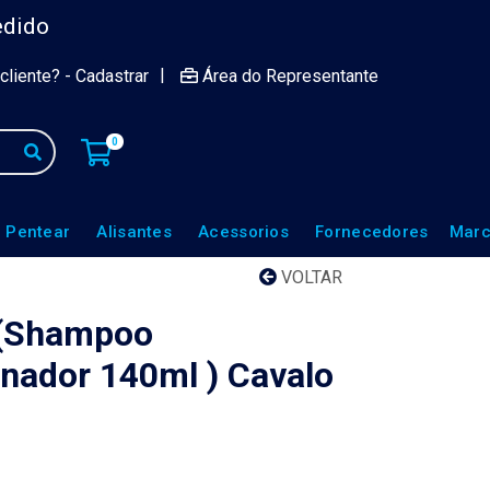
edido
|
cliente? - Cadastrar
Área do Representante
0
 Pentear
Alisantes
Acessorios
Fornecedores
Marc
VOLTAR
a (Shampoo
ador 140ml ) Cavalo