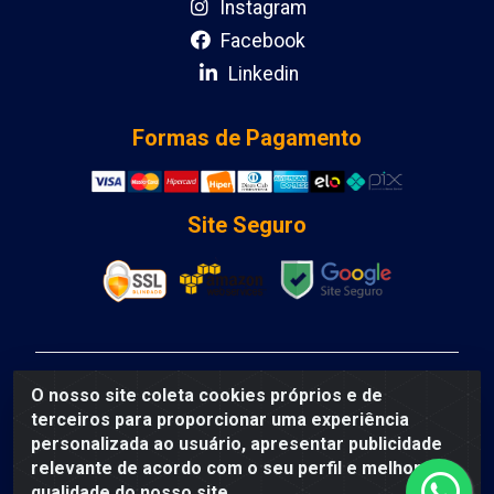
Instagram
Facebook
Linkedin
Formas de Pagamento
Site Seguro
DCA DISTRIBUIDORA DE COSMETICOS LTDA - AV
O nosso site coleta cookies próprios e de
DEPUTADO LUIS EDUARDO MAGALHAES, Humildes,
terceiros para proporcionar uma experiência
Feira de Santana/BA - CEP 44135-000 - CNPJ:
personalizada ao usuário, apresentar publicidade
31.912.909/0001-40
relevante de acordo com o seu perfil e melhorar a
qualidade do nosso site.