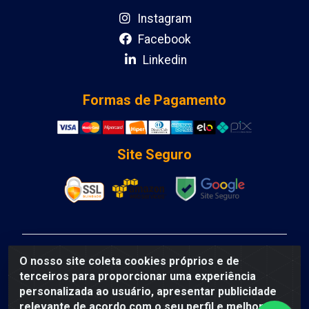
Instagram
Facebook
Linkedin
Formas de Pagamento
Site Seguro
DCA DISTRIBUIDORA DE COSMETICOS LTDA - AV
O nosso site coleta cookies próprios e de
DEPUTADO LUIS EDUARDO MAGALHAES, Humildes,
terceiros para proporcionar uma experiência
Feira de Santana/BA - CEP 44135-000 - CNPJ:
personalizada ao usuário, apresentar publicidade
31.912.909/0001-40
relevante de acordo com o seu perfil e melhorar a