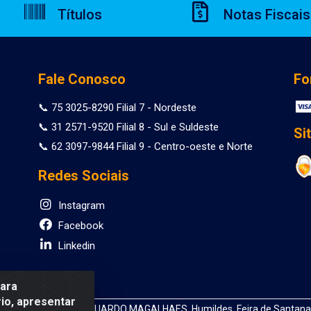
Títulos
Notas Fiscais
Fale Conosco
Fo
📞 75 3025-8290 Filial 7 - Nordeste
📞 31 2571-9520 Filial 8 - Sul e Suldeste
Si
📞 62 3097-9844 Filial 9 - Centro-oeste e Norte
Redes Sociais
Instagram
Facebook
Linkedin
para
io, apresentar
 DEPUTADO LUIS EDUARDO MAGALHAES, Humildes, Feira de Santana/B