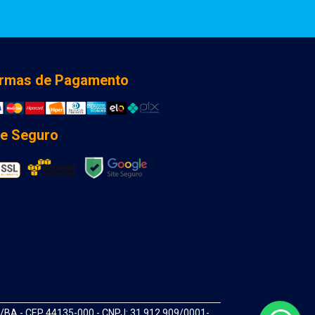
rmas de Pagamento
te Seguro
A - CEP 44135-000 - CNPJ: 31.912.909/0001-