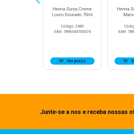
 Surya Creme
Henna Surya Creme
Henna S
reto 70ml
Louro Dourado 70ml
Mars
ódigo: 2489
Código: 2485
Códig
7896544700581
EAN: 7896544700574
EAN: 78
Ver preço
Ver preço
V
Junte-se a nos e receba nossas of