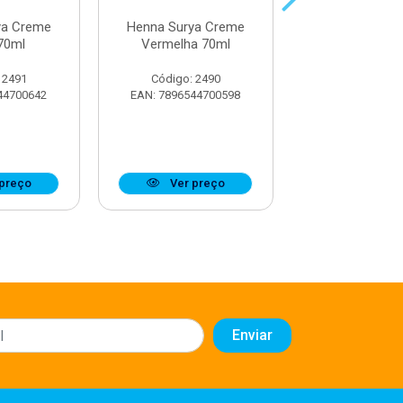
ya Creme
Henna Surya Creme
Henna Surya
70ml
Vermelha 70ml
Preto 70
 2491
Código: 2490
Código: 24
44700642
EAN: 7896544700598
EAN: 7896544
preço
Ver preço
Ver pr