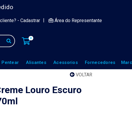
edido
|
cliente? - Cadastrar
Área do Representante
0
 Pentear
Alisantes
Acessorios
Fornecedores
Marc
VOLTAR
Creme Louro Escuro
70ml