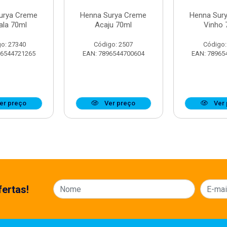
urya Creme
Henna Surya Creme
Henna Sur
ala 70ml
Acaju 70ml
Vinho 
o: 27340
Código: 2507
Código:
96544721265
EAN: 7896544700604
EAN: 78965
er preço
Ver preço
Ver 
ertas!