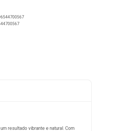
896544700567
6544700567
m resultado vibrante e natural. Com