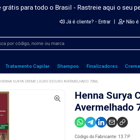
 grátis para todo o Brasil -
Rastreie aqui o seu p
|
Já é cliente? - Entrar
Não é 
Tratamento Capilar
Shampoo
Finalizadores
Creme
HENNA SURYA CREME LOURO ESCURO AVERMELHADO 70ML
Henna Surya 
Avermelhado 
Código do Fabricante: 13.7.P