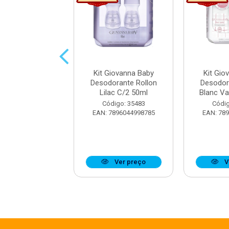
Giovanna Baby
Kit Giovanna Baby
Kit Gio
orante Rollon
Desodorante Rollon
Desodor
ue C/2 50ml
Lilac C/2 50ml
Blanc Va
digo: 33893
Código: 35483
Códig
7896044952701
EAN: 7896044998785
EAN: 78
Ver preço
Ver preço
V