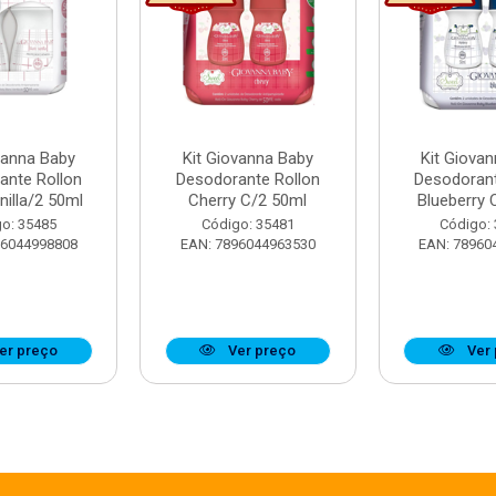
vanna Baby
Kit Giovanna Baby
Kit Giova
ante Rollon
Desodorante Rollon
Desodorant
nilla/2 50ml
Cherry C/2 50ml
Blueberry 
o: 35485
Código: 35481
Código:
96044998808
EAN: 7896044963530
EAN: 78960
er preço
Ver preço
Ver 