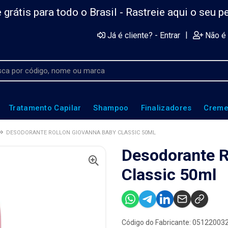
 grátis para todo o Brasil -
Rastreie aqui o seu p
|
Já é cliente? - Entrar
Não é 
Tratamento Capilar
Shampoo
Finalizadores
Creme
DESODORANTE ROLLON GIOVANNA BABY CLASSIC 50ML
Desodorante R
Classic 50ml
Código do Fabricante: 05122003