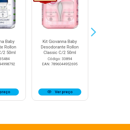
nna Baby
Kit Giovanna Baby
Kit Giovanna
e Rollon
Desodorante Rollon
Desodorante 
C/2 50ml
Classic C/2 50ml
Blue C/2 5
 35484
Código: 33894
Código: 33
44998792
EAN: 7896044952695
EAN: 7896044
preço
Ver preço
Ver pr