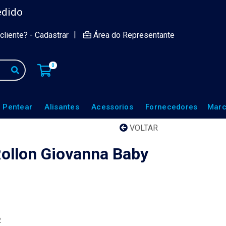
edido
|
cliente? - Cadastrar
Área do Representante
0
 Pentear
Alisantes
Acessorios
Fornecedores
Marc
VOLTAR
ollon Giovanna Baby
2