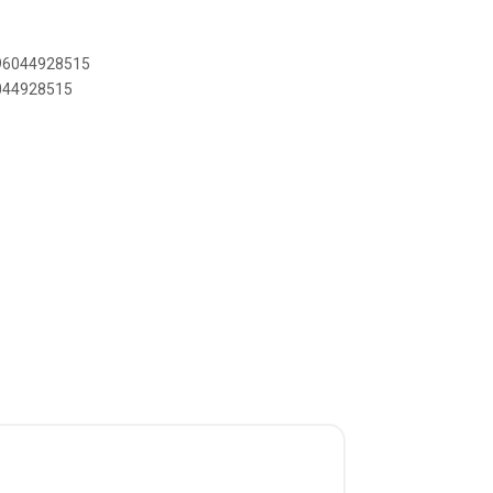
896044928515
6044928515