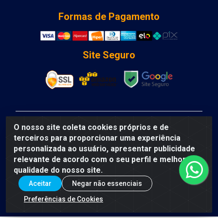
Formas de Pagamento
Site Seguro
DCA DISTRIBUIDORA DE COSMETICOS LTDA - AV
O nosso site coleta cookies próprios e de
DEPUTADO LUIS EDUARDO MAGALHAES, Humildes,
terceiros para proporcionar uma experiência
Feira de Santana/BA - CEP 44135-000 - CNPJ:
personalizada ao usuário, apresentar publicidade
31.912.909/0001-40
relevante de acordo com o seu perfil e melhorar a
qualidade do nosso site.
Aceitar
Negar não essenciais
Preferências de Cookies