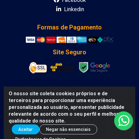
Facebook
Linkedin
Formas de Pagamento
Site Seguro
O nosso site coleta cookies próprios e de
DCA DISTRIBUIDORA DE COSMETICOS LTDA - AV
terceiros para proporcionar uma experiência
DEPUTADO LUIS EDUARDO MAGALHAES, Humildes,
personalizada ao usuário, apresentar publicidade
Feira de Santana/BA - CEP 44135-000 - CNPJ:
relevante de acordo com o seu perfil e melhorar a
31.912.909/0001-40
qualidade do nosso site.
Aceitar
Negar não essenciais