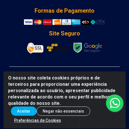
Formas de Pagamento
Site Seguro
DCA DISTRIBUIDORA DE COSMETICOS LTDA - AV
O nosso site coleta cookies próprios e de
DEPUTADO LUIS EDUARDO MAGALHAES, Humildes,
terceiros para proporcionar uma experiência
Feira de Santana/BA - CEP 44135-000 - CNPJ:
personalizada ao usuário, apresentar publicidade
31.912.909/0001-40
relevante de acordo com o seu perfil e melhorar a
qualidade do nosso site.
Aceitar
Negar não essenciais
Preferências de Cookies