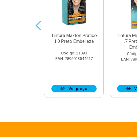
 Maxton Prático
Tintura Maxton Prático
Tintura M
ro Mel Embelleze
1.0 Preto Embelleze
1.7 Pre
Emb
digo: 21104
Código: 21090
Códig
7896013544296
EAN: 7896013544517
EAN: 78
Ver preço
Ver preço
V