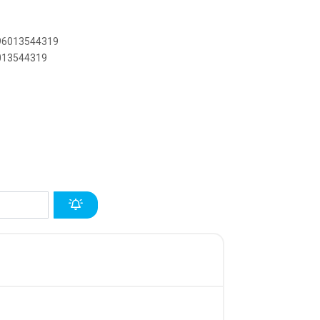
896013544319
6013544319