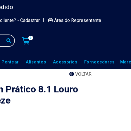
edido
|
cliente? - Cadastrar
Área do Representante
0
 Pentear
Alisantes
Acessorios
Fornecedores
Marc
VOLTAR
 Prático 8.1 Louro
eze