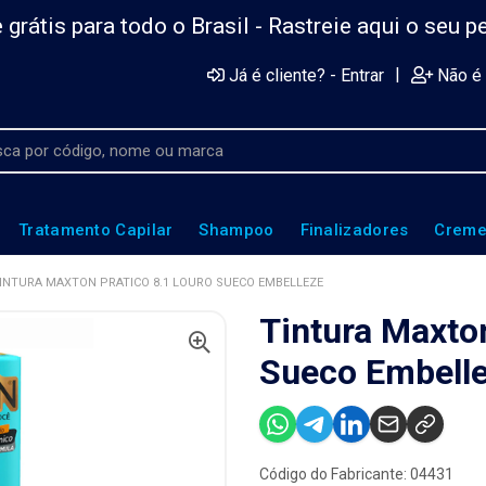
 grátis para todo o Brasil -
Rastreie aqui o seu p
|
Já é cliente? - Entrar
Não é 
Tratamento Capilar
Shampoo
Finalizadores
Creme
INTURA MAXTON PRATICO 8.1 LOURO SUECO EMBELLEZE
Tintura Maxton
Sueco Embell
Código do Fabricante: 04431