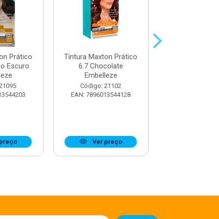
on Prático
Tintura Maxton Prático
Tintura Maxton
ho Escuro
6.7 Chocolate
7.3 Louro Mel E
leze
Embelleze
Código: 21
 21095
Código: 21102
EAN: 7896013
13544203
EAN: 7896013544128
preço
Ver preço
Ver pr