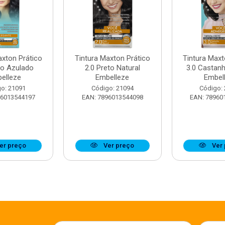
axton Prático
Tintura Maxton Prático
Tintura Maxt
to Azulado
2.0 Preto Natural
3.0 Castan
elleze
Embelleze
Embel
o: 21091
Código: 21094
Código:
96013544197
EAN: 7896013544098
EAN: 78960
er preço
Ver preço
Ver 