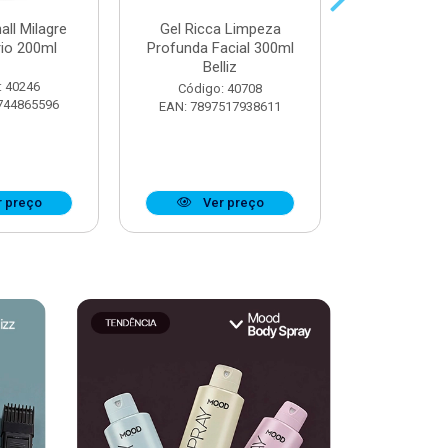
all Milagre
Gel Ricca Limpeza
Óleo Booster
rio 200ml
Profunda Facial 300ml
Definiçã
Belliz
Ostentaç
: 40246
Código: 40708
Código:
744865596
EAN: 7897517938611
EAN: 7908
 preço
Ver preço
Ver