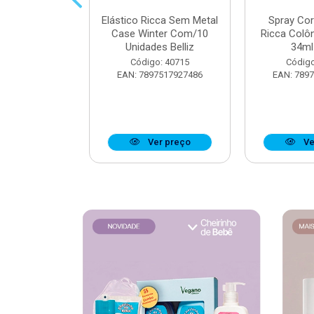
 Muriel Elixir
Elástico Ricca Sem Metal
Spray Co
e 200ml
Case Winter Com/10
Ricca Colô
Unidades Belliz
34ml 
o: 40176
Código: 40715
Código
6279134095
EAN: 7897517927486
EAN: 789
r preço
Ver preço
Ve