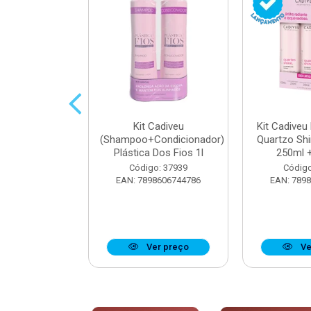
parador De
Kit Cadiveu
Kit Cadiveu
iveu Quartzo
(Shampoo+Condicionador)
Quartzo Sh
e 65ml
Plástica Dos Fios 1l
250ml +
o: 37923
Código: 37939
Código
8606742904
EAN: 7898606744786
EAN: 789
r preço
Ver preço
Ve