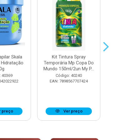
pilar Skala
Kit Tintura Spray
Máscara Cap
 Hidratação
Temporária Mp Copa Do
Trata
0g
Mundo 150ml/2un My P...
Reconstru
: 40369
Código: 40240
Código:
042022922
EAN: 7898567707424
EAN: 7897
 preço
Ver preço
Ver