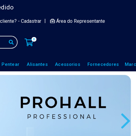
edido
|
cliente? - Cadastrar
Área do Representante
0
 Pentear
Alisantes
Acessorios
Fornecedores
Marc