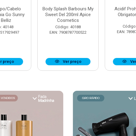
rpo/Cabelo
Body Splash Barbours My
Acidif Proh
nia Go Sunny
Sweet Del 200ml Apice
Obrigato
Belliz
Cosmetics
Código
: 40148
Código: 40188
EAN: 7898
7517929497
EAN: 7908787700522
r preço
Ver preço
Ver