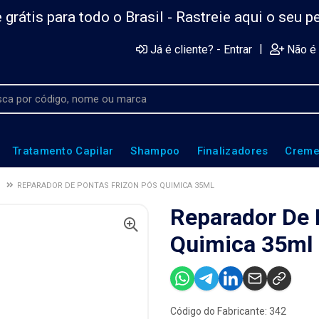
 grátis para todo o Brasil -
Rastreie aqui o seu p
|
Já é cliente? - Entrar
Não é 
Tratamento Capilar
Shampoo
Finalizadores
Creme
S
REPARADOR DE PONTAS FRIZON PÓS QUIMICA 35ML
Reparador De 
Quimica 35ml
Código do Fabricante: 342