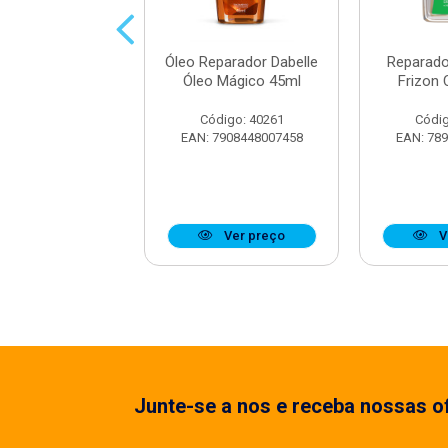
 Reparador De
Óleo Reparador Dabelle
Reparado
Dabelle Abacate
Óleo Mágico 45ml
Frizon
tritivo 75ml
Código: 40261
Códig
digo: 34532
EAN: 7908448007458
EAN: 78
7908448002422
Ver preço
Ver preço
V
Junte-se a nos e receba nossas of