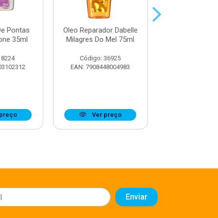
De Pontas
Oleo Reparador Dabelle
Oleo Reparad
cone 35ml
Milagres Do Mel 75ml
Pontas Dabelle
Nutritivo 7
 8224
Código: 36925
Código: 34
03102312
EAN: 7908448004983
EAN: 7908448
preço
Ver preço
Ver pr