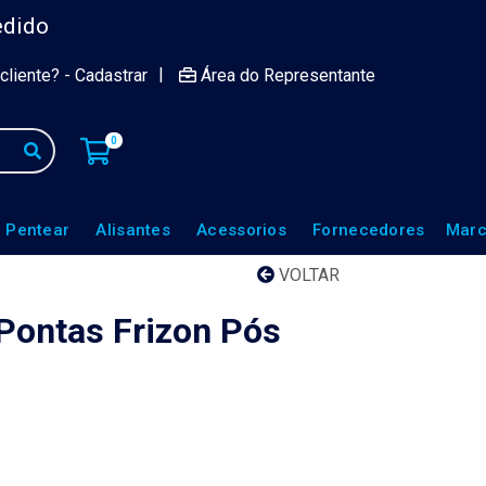
edido
|
cliente? - Cadastrar
Área do Representante
0
 Pentear
Alisantes
Acessorios
Fornecedores
Marc
VOLTAR
Pontas Frizon Pós