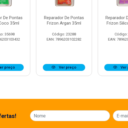
r De Pontas
Reparador De Pontas
Reparador 
 Coco 35ml
Frizon Argan 35ml
Frizon Sili
o: 35698
Código: 23288
Código:
96203103432
EAN: 7896203102282
EAN: 78962
er preço
Ver preço
Ver 
ertas!