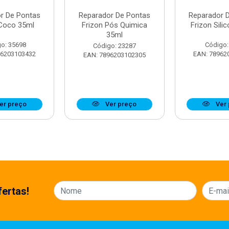
r De Pontas
Reparador De Pontas
Reparador 
 Coco 35ml
Frizon Pós Quimica
Frizon Sili
35ml
o: 35698
Código:
Código: 23287
96203103432
EAN: 78962
EAN: 7896203102305
er preço
Ver preço
Ver 
ertas!