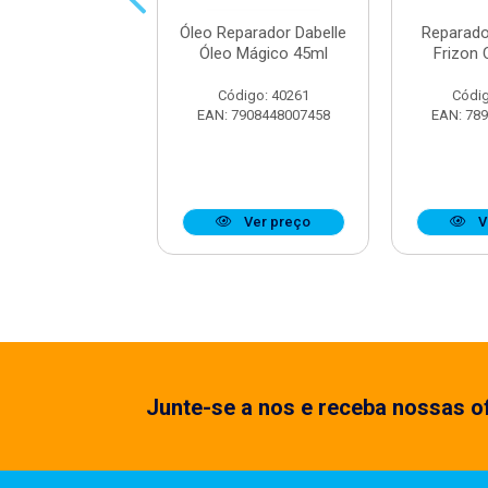
 Reparador De
Óleo Reparador Dabelle
Reparado
Dabelle Abacate
Óleo Mágico 45ml
Frizon
tritivo 75ml
Código: 40261
Códig
digo: 34532
EAN: 7908448007458
EAN: 78
7908448002422
Ver preço
Ver preço
V
Junte-se a nos e receba nossas of