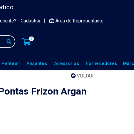
edido
|
cliente? - Cadastrar
Área do Representante
0
 Pentear
Alisantes
Acessorios
Fornecedores
Marc
VOLTAR
Pontas Frizon Argan