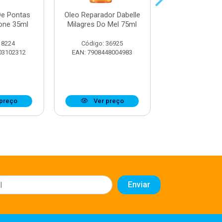
De Pontas
Oleo Reparador Dabelle
Oleo Reparad
cone 35ml
Milagres Do Mel 75ml
Pontas Dabelle
Nutritivo 7
 8224
Código: 36925
Código: 34
03102312
EAN: 7908448004983
EAN: 7908448
preço
Ver preço
Ver pr