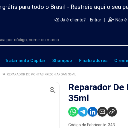
 grátis para todo o Brasil -
Rastreie aqui o seu p
|
Já é cliente? - Entrar
Não é 
Tratamento Capilar
Shampoo
Finalizadores
Creme
S
REPARADOR DE PONTAS FRIZON ARGAN 35ML
Reparador De 
35ml
Código do Fabricante: 343