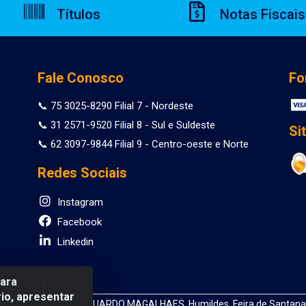
Títulos
Notas Fiscais
Fale Conosco
Fo
📞 75 3025-8290 Filial 7 - Nordeste
📞 31 2571-9520 Filial 8 - Sul e Suldeste
Si
📞 62 3097-9844 Filial 9 - Centro-oeste e Norte
Redes Sociais
Instagram
Facebook
Linkedin
para
io, apresentar
 DEPUTADO LUIS EDUARDO MAGALHAES, Humildes, Feira de Santana/B