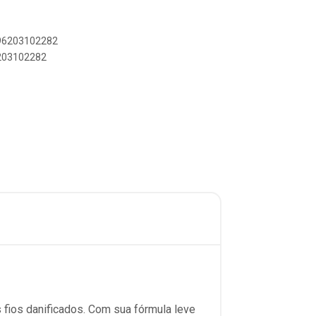
896203102282
6203102282
s fios danificados. Com sua fórmula leve