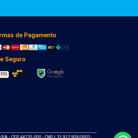
rmas de Pagamento
te Seguro
A - CEP 44135-000 - CNPJ: 31.912.909/0001-