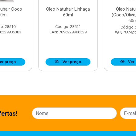
tuhair Coco
Óleo Natuhair Linhaça
Óleo Natu
60ml
60ml
(Coco/Oliva
60m
o: 28510
Código: 28511
Código:
96229906383
EAN: 7896229906529
EAN: 78962
er preço
Ver preço
Ver 
ertas!