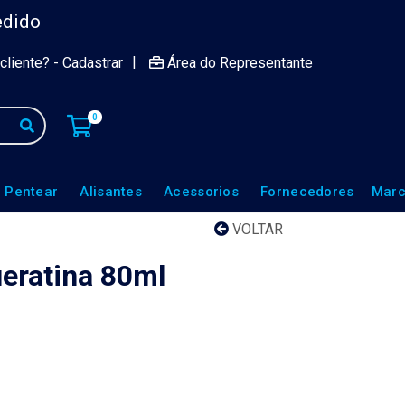
edido
|
cliente? - Cadastrar
Área do Representante
0
 Pentear
Alisantes
Acessorios
Fornecedores
Marc
VOLTAR
ueratina 80ml