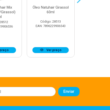
hair Mix
Óleo Natuhair Girassol
Óleo Natuhair 
/Girassol)
60ml
60ml
l
Código: 28513
Código: 28
 28512
EAN: 7896229906543
EAN: 7896229
29906536
preço
Ver preço
Ver pr