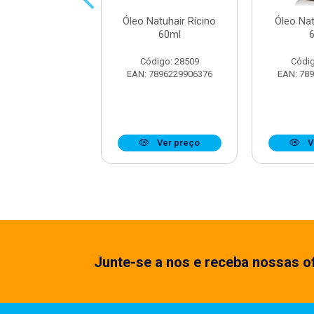
atuhair Abacate
Óleo Natuhair Rícino
Óleo Na
60ml
60ml
digo: 28514
Código: 28509
Códig
7896229906550
EAN: 7896229906376
EAN: 78
Ver preço
Ver preço
V
Junte-se a nos e receba nossas of