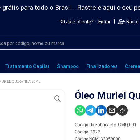
 grátis para todo o Brasil -
Rastreie aqui o seu p
|
Já é cliente? - Entrar
Não é 
Tratamento Capilar
Shampoo
Finalizadores
Creme
MURIEL QUERATINA 80ML
Óleo Muriel Q
Código do Fabricante: OMQ.001
Código: 1922
Código NCM: 33059000