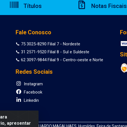
Títulos
Notas Fiscais
Fale Conosco
Fo
📞 75 3025-8290 Filial 7 - Nordeste
📞 31 2571-9520 Filial 8 - Sul e Suldeste
Si
📞 62 3097-9844 Filial 9 - Centro-oeste e Norte
Redes Sociais
Instagram
Facebook
Linkedin
para
io, apresentar
 DEPUTADO LUIS EDUARDO MAGALHAES, Humildes, Feira de Santana/B