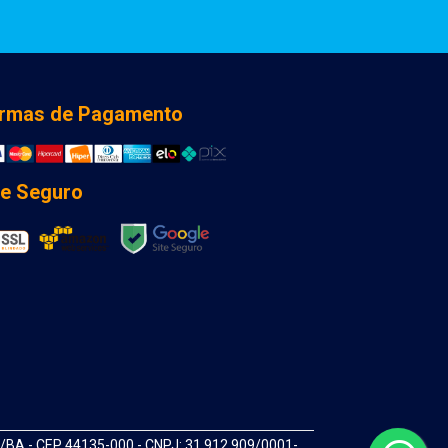
rmas de Pagamento
te Seguro
A - CEP 44135-000 - CNPJ: 31.912.909/0001-