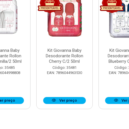
vanna Baby
Kit Giovanna Baby
Kit Giova
ante Rollon
Desodorante Rollon
Desodorant
nilla/2 50ml
Cherry C/2 50ml
Blueberry 
o: 35485
Código: 35481
Código:
96044998808
EAN: 7896044963530
EAN: 78960
er preço
Ver preço
Ver 