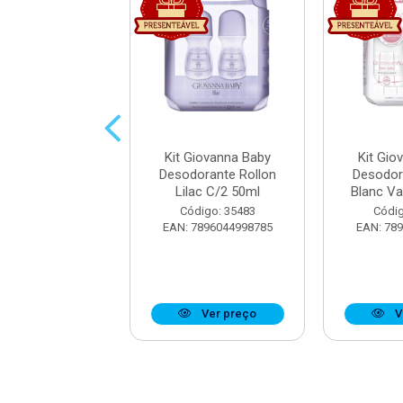
Giovanna Baby
Kit Giovanna Baby
Kit Gio
orante Rollon
Desodorante Rollon
Desodor
ue C/2 50ml
Lilac C/2 50ml
Blanc Va
digo: 33893
Código: 35483
Códig
7896044952701
EAN: 7896044998785
EAN: 78
Ver preço
Ver preço
V