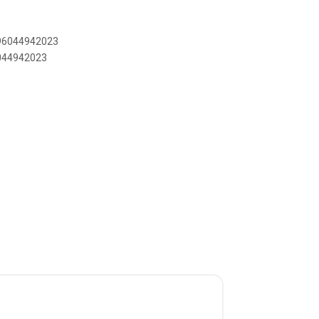
896044942023
6044942023