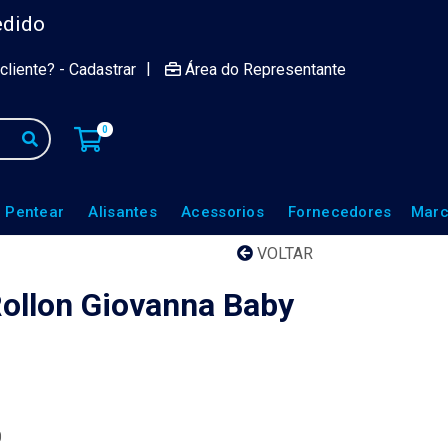
edido
|
cliente? - Cadastrar
Área do Representante
0
 Pentear
Alisantes
Acessorios
Fornecedores
Marc
VOLTAR
ollon Giovanna Baby
0