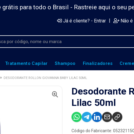
 grátis para todo o Brasil -
Rastreie aqui o seu p
|
Já é cliente? - Entrar
Não é 
Tratamento Capilar
Shampoo
Finalizadores
Creme
DESODORANTE ROLLON GIOVANNA BABY LILAC 50ML
Desodorante R
Lilac 50ml
Código do Fabricante: 05232115