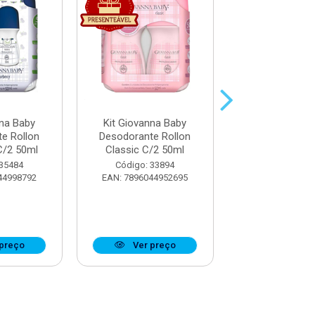
nna Baby
Kit Giovanna Baby
Kit Giovanna
e Rollon
Desodorante Rollon
Desodorante 
C/2 50ml
Classic C/2 50ml
Blue C/2 5
 35484
Código: 33894
Código: 33
44998792
EAN: 7896044952695
EAN: 7896044
preço
Ver preço
Ver pr