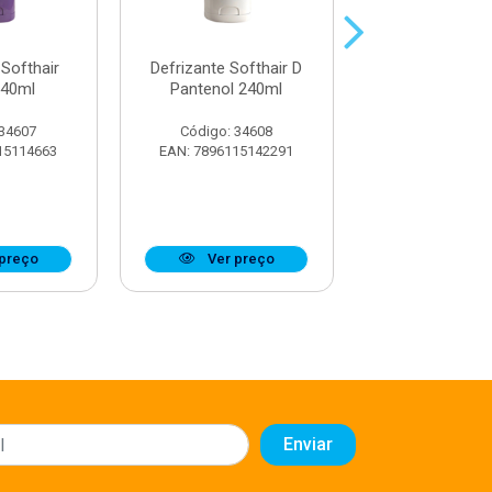
 Softhair
Defrizante Softhair D
Defrizante Softha
240ml
Pantenol 240ml
One 240
 34607
Código: 34608
Código: 34
15114663
EAN: 7896115142291
EAN: 7896115
preço
Ver preço
Ver pr