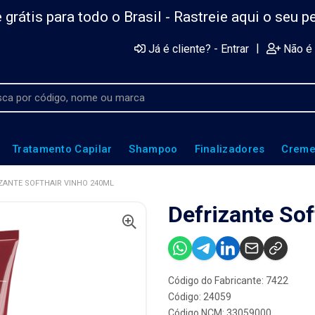
 grátis para todo o Brasil -
Rastreie aqui o seu p
|
Já é cliente? - Entrar
Não é 
Tratamento Capilar
Shampoo
Finalizadores
Creme
ZANTE SOFTHAIR VINHO 240ML
Defrizante So
Código do Fabricante: 7422
Código: 24059
Código NCM: 33059000