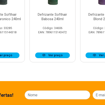
te Softhair
Defrizante Softhair
Defrizante
uronico 240ml
Babosa 240ml
Blond 
o: 33285
Código: 34606
Código:
96115144318
EAN: 7896115143472
EAN: 78961
er preço
Ver preço
Ver 
ertas!