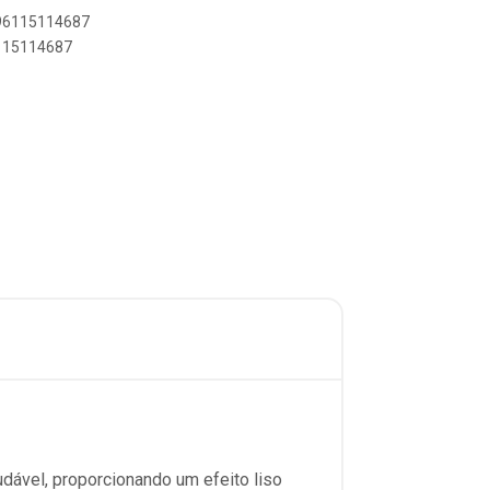
896115114687
6115114687
udável, proporcionando um efeito liso