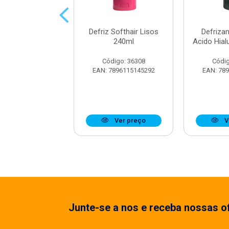
te Softhair All In
Defriz Softhair Lisos
Defrizan
ne 240ml
240ml
Acido Hial
digo: 34609
Código: 36308
Códig
7896115144394
EAN: 7896115145292
EAN: 78
Ver preço
Ver preço
V
Junte-se a nos e receba nossas of