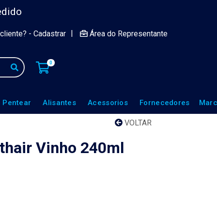
edido
|
cliente? - Cadastrar
Área do Representante
0
 Pentear
Alisantes
Acessorios
Fornecedores
Marc
VOLTAR
fthair Vinho 240ml