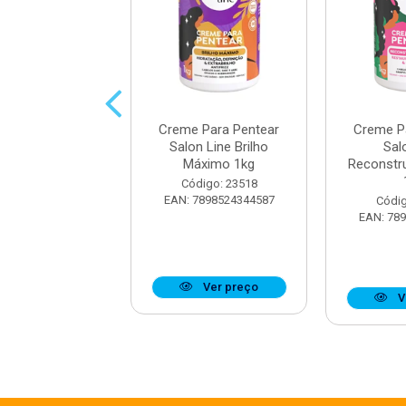
 Para Pentear
Creme Para Pentear
Creme P
n Line Brilho
Salon Line Brilho
Sal
dificado 1kg
Máximo 1kg
Reconstr
digo: 28845
Código: 23518
7898623954915
EAN: 7898524344587
Códig
EAN: 78
Ver preço
Ver preço
V