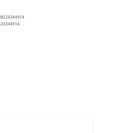
898524344914
8524344914