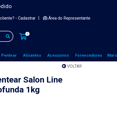
edido
|
cliente? - Cadastrar
Área do Representante
0
 Pentear
Alisantes
Acessorios
Fornecedores
Marc
VOLTAR
ntear Salon Line
ofunda 1kg