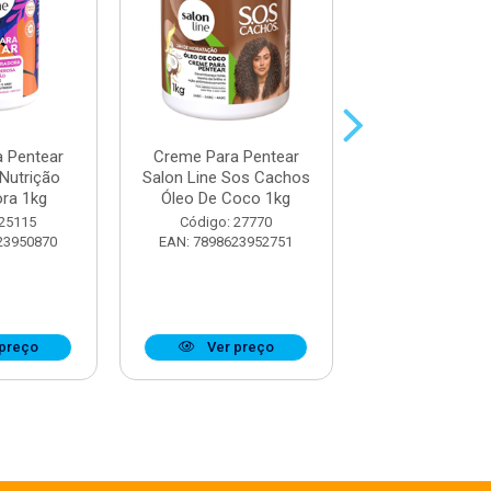
 Pentear
Creme Para Pentear
Creme Para P
 Nutrição
Salon Line Sos Cachos
Salon Line B
ra 1kg
Óleo De Coco 1kg
Umidificado
 25115
Código: 27770
Código: 28
23950870
EAN: 7898623952751
EAN: 7898623
preço
Ver preço
Ver pr