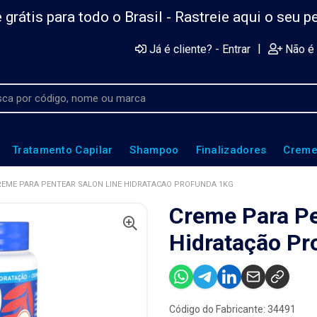
 grátis para todo o Brasil -
Rastreie aqui o seu p
|
Já é cliente? - Entrar
Não é 
Tratamento Capilar
Shampoo
Finalizadores
Creme
REME PARA PENTEAR SALON LINE HIDRATACAO PROFUNDA 1KG
Creme Para Pe
Hidratação Pr
Código do Fabricante: 34491