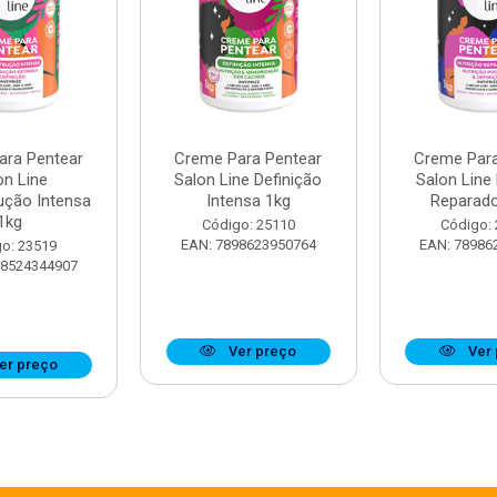
ara Pentear
Creme Para Pentear
Creme Para
on Line
Salon Line Definição
Salon Line
ução Intensa
Intensa 1kg
Reparado
1kg
Código: 25110
Código:
EAN: 7898623950764
EAN: 78986
o: 23519
98524344907
Ver preço
Ver 
er preço