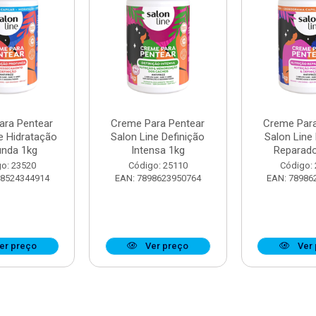
ara Pentear
Creme Para Pentear
Creme Para
e Hidratação
Salon Line Definição
Salon Line
unda 1kg
Intensa 1kg
Reparado
o: 23520
Código: 25110
Código:
98524344914
EAN: 7898623950764
EAN: 78986
er preço
Ver preço
Ver 