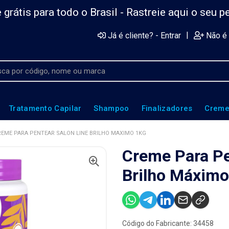
 grátis para todo o Brasil -
Rastreie aqui o seu p
|
Já é cliente? - Entrar
Não é 
Tratamento Capilar
Shampoo
Finalizadores
Creme
REME PARA PENTEAR SALON LINE BRILHO MAXIMO 1KG
Creme Para Pe
Brilho Máximo
Código do Fabricante: 34458