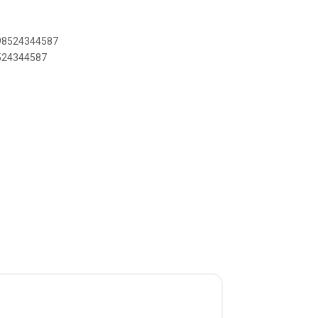
898524344587
8524344587