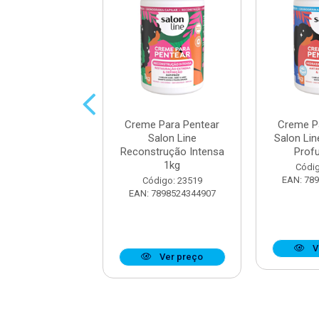
 Para Pentear
Creme Para Pentear
Creme P
n Line Brilho
Salon Line
Salon Lin
dificado 1kg
Reconstrução Intensa
Prof
1kg
digo: 28845
Códig
7898623954915
EAN: 78
Código: 23519
EAN: 7898524344907
Ver preço
V
Ver preço