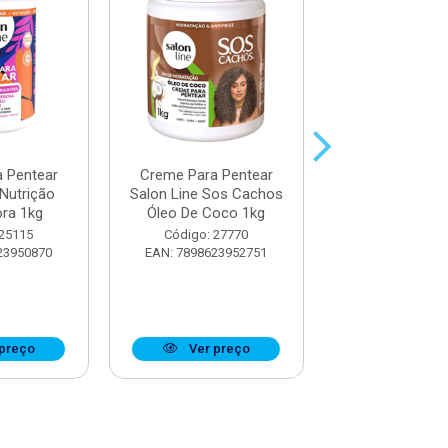
 Pentear
Creme Para Pentear
Creme Para P
 Nutrição
Salon Line Sos Cachos
Salon Line B
ra 1kg
Óleo De Coco 1kg
Umidificado
 25115
Código: 27770
Código: 28
23950870
EAN: 7898623952751
EAN: 7898623
preço
Ver preço
Ver pr