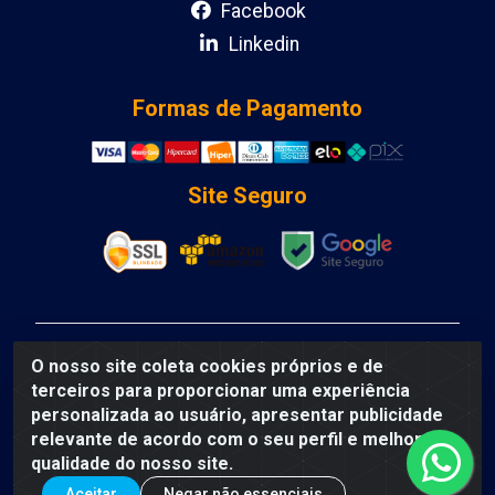
Facebook
Linkedin
Formas de Pagamento
Site Seguro
DCA DISTRIBUIDORA DE COSMETICOS LTDA - AV
O nosso site coleta cookies próprios e de
DEPUTADO LUIS EDUARDO MAGALHAES, Humildes,
terceiros para proporcionar uma experiência
Feira de Santana/BA - CEP 44135-000 - CNPJ:
personalizada ao usuário, apresentar publicidade
31.912.909/0001-40
relevante de acordo com o seu perfil e melhorar a
qualidade do nosso site.
Aceitar
Negar não essenciais