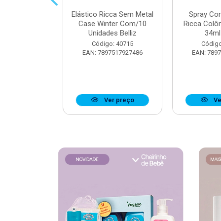
 Muriel Elixir
Elástico Ricca Sem Metal
Spray Co
e 200ml
Case Winter Com/10
Ricca Colô
Unidades Belliz
34ml 
o: 40176
Código: 40715
Código
6279134095
EAN: 7897517927486
EAN: 789
r preço
Ver preço
Ve