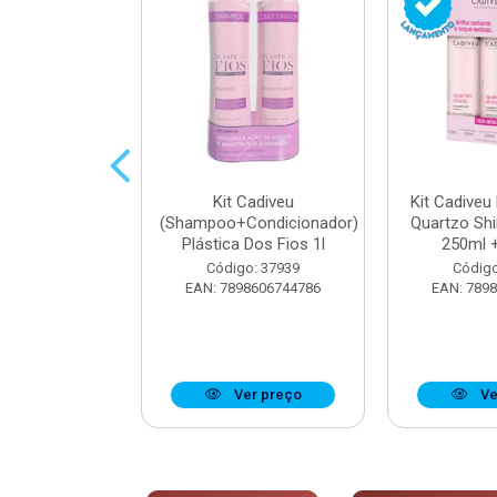
parador De
Kit Cadiveu
Kit Cadiveu
iveu Quartzo
(Shampoo+Condicionador)
Quartzo Sh
e 65ml
Plástica Dos Fios 1l
250ml +
o: 37923
Código: 37939
Código
8606742904
EAN: 7898606744786
EAN: 789
r preço
Ver preço
Ve