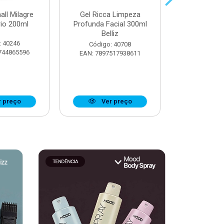
all Milagre
Gel Ricca Limpeza
Óleo Booster
rio 200ml
Profunda Facial 300ml
Definiçã
Belliz
Ostentaç
: 40246
Código: 40708
Código:
744865596
EAN: 7897517938611
EAN: 7908
 preço
Ver preço
Ver