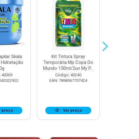
pilar Skala
Kit Tintura Spray
Máscara Cap
 Hidratação
Temporária Mp Copa Do
Trata
0g
Mundo 150ml/2un My P...
Reconstru
: 40369
Código: 40240
Código:
042022922
EAN: 7898567707424
EAN: 7897
 preço
Ver preço
Ver