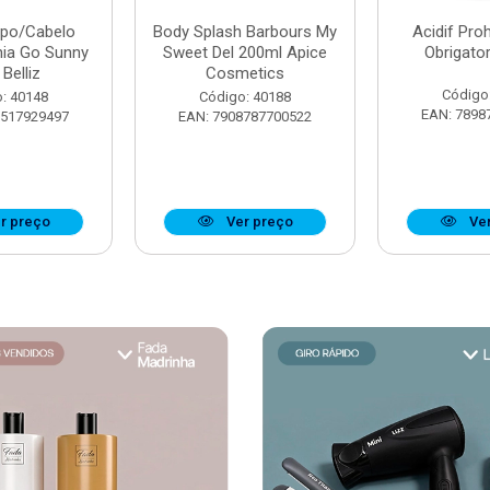
rpo/Cabelo
Body Splash Barbours My
Acidif Proh
nia Go Sunny
Sweet Del 200ml Apice
Obrigato
Belliz
Cosmetics
Código
: 40148
Código: 40188
EAN: 7898
7517929497
EAN: 7908787700522
r preço
Ver preço
Ver