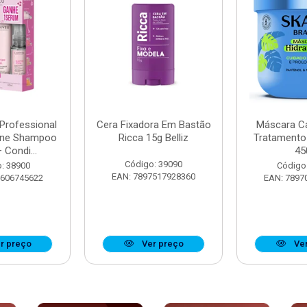
 Professional
Cera Fixadora Em Bastão
Máscara Ca
ine Shampoo
Ricca 15g Belliz
Tratamento
 Condi...
45
Código: 39090
: 38900
Código
EAN: 7897517928360
8606745622
EAN: 7897
r preço
Ver preço
Ver