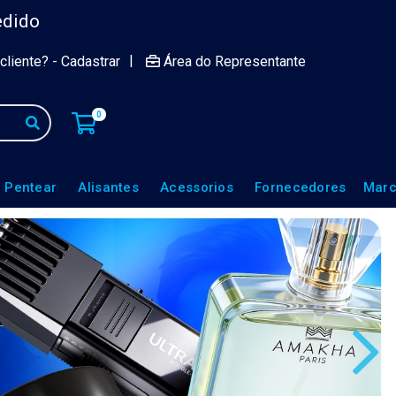
edido
|
cliente? - Cadastrar
Área do Representante
0
 Pentear
Alisantes
Acessorios
Fornecedores
Marc